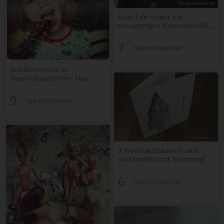
Bastel dir selber ein
einzigartiges Namensschild
für deine Haustüre!
7
Teile mit Freunden
Schokocrossies in
Tannenbaumform- Das
Rezept und DIY – Anleitung
9
Teile mit Freunden
3 Weihnachtskarten zum
nachbasteln mit Anleitung!
6
Teile mit Freunden