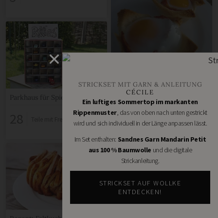
gebackene Eier für
Frühstück
STRICKSET MIT GARN & ANLEITUNG
CÉCILE
35
Parkhaus für Spielzeugautos
Teile mit Freunden
Ein luftiges Sommertop im markanten
Rippenmuster
, das von oben nach unten gestrickt
28
Teile mit Freunden
wird und sich individuell in der Länge anpassen lässt.
Im Set enthalten:
Sandnes Garn Mandarin Petit
aus 100 % Baumwolle
und die digitale
Strickanleitung.
STRICKSET AUF WOLLKE
ENTDECKEN!
Anleitung Fensterbild: Fietes
Leuchtturm