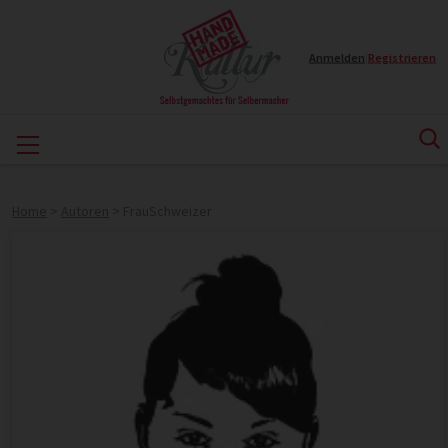
Anmelden
|
Registrieren
Home
>
Autoren
>
FrauSchweizer