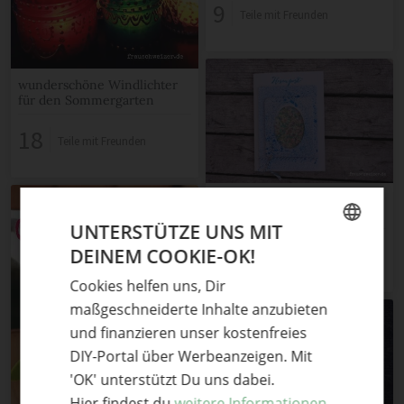
9
Teile mit Freunden
wunderschöne Windlichter
für den Sommergarten
18
Teile mit Freunden
DIY- Anleitung:
Schüttelkarte selberbasteln
UNTERSTÜTZE UNS MIT
11
DEINEM COOKIE-OK!
Teile mit Freunden
GERMAN
Cookies helfen uns, Dir
ENGLISH
maßgeschneiderte Inhalte anzubieten
und finanzieren unser kostenfreies
DIY-Portal über Werbeanzeigen. Mit
'OK' unterstützt Du uns dabei.
Hier findest du
weitere Informationen.