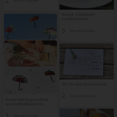
2
Teile mit Freunden
Rezept: Fränkischer
Zwiebelkuchen
3
Teile mit Freunden
DIY für eine EinhornKarte
2
Teile mit Freunden
Fensterbild Regenschirm
und Heißluftballon im
Herbst
3
Teile mit Freunden