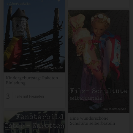
Kindergeburtstag: Raketen
Einladung
3
Teile mit Freunden
Eine wunderschöne
Schultüte selberbasteln