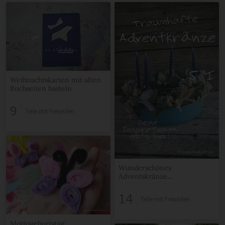
Weihnachtskarten mit alten
Buchseiten basteln
9
Teile mit Freunden
Wunderschönes
Adventskränze
selbermachen
14
Teile mit Freunden
Mottogeburtstag: