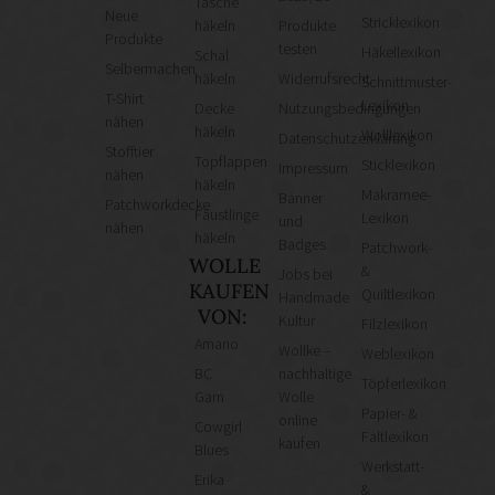
Tasche
Neue
Stricklexikon
häkeln
Produkte
Produkte
testen
Häkellexikon
Schal
Selbermachen
häkeln
Widerrufsrecht
Schnittmuster-
T-Shirt
Lexikon
Decke
Nutzungsbedingungen
nähen
häkeln
Wolllexikon
Datenschutzerklärung
Stofftier
Topflappen
Sticklexikon
Impressum
nähen
häkeln
Makramee-
Banner
Patchworkdecke
Fäustlinge
Lexikon
und
nähen
häkeln
Badges
Patchwork-
WOLLE
&
Jobs bei
KAUFEN
Quiltlexikon
Handmade
VON:
Kultur
Filzlexikon
Amano
Wollke –
Weblexikon
BC
nachhaltige
Töpferlexikon
Garn
Wolle
Papier- &
online
Cowgirl
Faltlexikon
kaufen
Blues
Werkstatt-
Erika
&