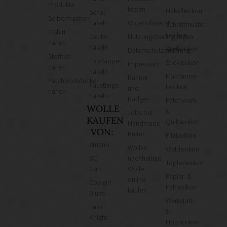
Produkte
testen
Häkellexikon
Schal
Selbermachen
häkeln
Widerrufsrecht
Schnittmuster-
T-Shirt
Lexikon
Decke
Nutzungsbedingungen
nähen
häkeln
Wolllexikon
Datenschutzerklärung
Stofftier
Topflappen
Sticklexikon
Impressum
nähen
häkeln
Makramee-
Banner
Patchworkdecke
Fäustlinge
Lexikon
und
nähen
häkeln
Badges
Patchwork-
WOLLE
&
Jobs bei
KAUFEN
Quiltlexikon
Handmade
VON:
Kultur
Filzlexikon
Amano
Wollke –
Weblexikon
BC
nachhaltige
Töpferlexikon
Garn
Wolle
Papier- &
online
Cowgirl
Faltlexikon
kaufen
Blues
Werkstatt-
Erika
&
Knight
Holzlexikon