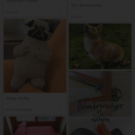
Häufchen-Hüter
Der Kernterrier
landnaht
MissLila
Mops Mollie
MEZ Handarbeiten