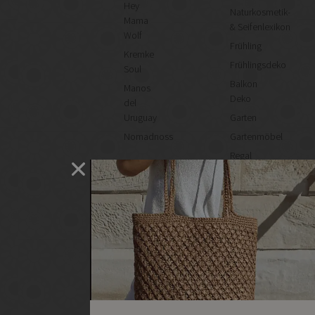
Hey
Naturkosmetik-
Mama
& Seifenlexikon
Wolf
Frühling
Kremke
Frühlingsdeko
Soul
Balkon
Manos
Deko
del
Uruguay
Garten
Nomadnoss
Gartenmöbel
Regal
selber
machen
Heimwerken
Renovieren
DIY
GESCHÄFTE
Bastelbedarf
Stoffgeschäfte
Wollgeschäfte