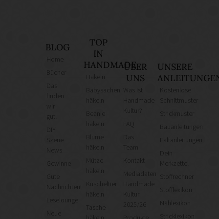
TOP
BLOG
IN
Home
HANDMADE
ÜBER
UNSERE
Bücher
Häkeln
UNS
ANLEITUNGE
Das
Babysachen
Was ist
Kostenlose
finden
häkeln
Handmade
Schnittmuster
wir
Kultur?
Beanie
Strickmuster
gut!
häkeln
FAQ
Bauanleitungen
DIY
Blume
Das
Szene
Faltanleitungen
häkeln
Team
News
Dein
Mütze
Kontakt
Gewinne
Merkzettel
häkeln
Mediadaten
Gute
Stoffrechner
Kuscheltier
Handmade
Nachrichten!
Stofflexikon
häkeln
Kultur
Leselounge
Nählexikon
2025/26
Tasche
Neue
Stricklexikon
häkeln
Produkte