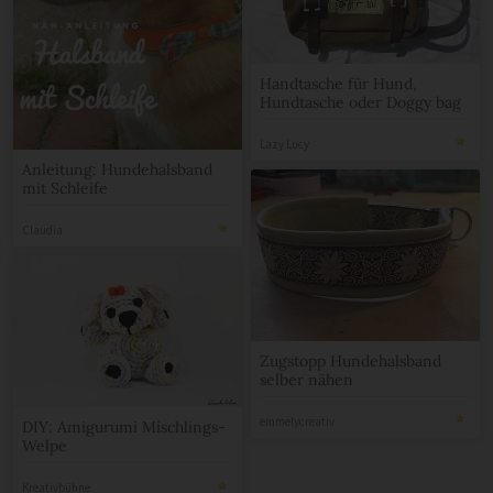
Handtasche für Hund,
Hundtasche oder Doggy bag
Lazy Lucy
Anleitung: Hundehalsband
mit Schleife
Claudia
Zugstopp Hundehalsband
selber nähen
emmelycreativ
DIY: Amigurumi Mischlings-
Welpe
Kreativbühne