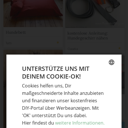
Hundebett
kostenlose Anleitung:
Hundegeschirr nähen
Tutti
Claudia
UNTERSTÜTZE UNS MIT
DEINEM COOKIE-OK!
GERMAN
Cookies helfen uns, Dir
ENGLISH
maßgeschneiderte Inhalte anzubieten
7 Tage 7 Kissen: Haben wir
und finanzieren unser kostenfreies
einen neuen Hund?
DIY-Portal über Werbeanzeigen. Mit
'OK' unterstützt Du uns dabei.
Laetitia
Hier findest du
weitere Informationen.