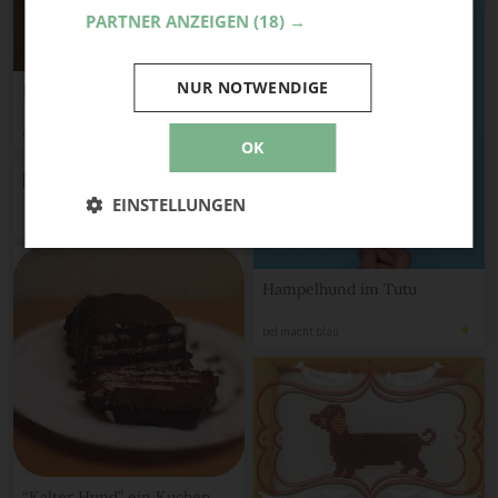
PARTNER ANZEIGEN
(18) →
NUR NOTWENDIGE
Hundehalsband easypeasy
marona
OK
[Anleitung] Wuffis „Bällebad“
EINSTELLUNGEN
Hampelhund im Tutu
bel macht blau
“Kalter Hund” ein Kuchen