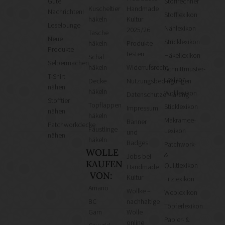
Gute
Stoffrechner
Kuscheltier
Handmade
Nachrichten!
Stofflexikon
häkeln
Kultur
Leselounge
Nählexikon
2025/26
Tasche
Neue
Stricklexikon
häkeln
Produkte
Produkte
testen
Häkellexikon
Schal
Selbermachen
häkeln
Widerrufsrecht
Schnittmuster-
T-Shirt
Lexikon
Decke
Nutzungsbedingungen
nähen
häkeln
Wolllexikon
Datenschutzerklärung
Stofftier
Topflappen
Sticklexikon
Impressum
nähen
häkeln
Makramee-
Banner
Patchworkdecke
Fäustlinge
Lexikon
und
nähen
häkeln
Badges
Patchwork-
WOLLE
&
Jobs bei
KAUFEN
Quiltlexikon
Handmade
VON:
Kultur
Filzlexikon
Amano
Wollke –
Weblexikon
BC
nachhaltige
Töpferlexikon
Garn
Wolle
Papier- &
online