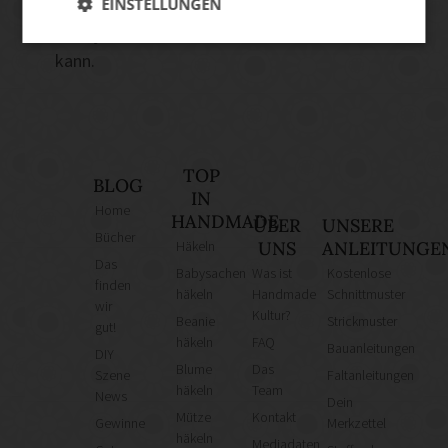
EINSTELLUNGEN
Mails zu erhalten. Mir bewusst ist, dass ich
mich jederzeit vom Newsletter abmelden
kann.
TOP
BLOG
IN
Home
HANDMADE
ÜBER
UNSERE
Bücher
Häkeln
UNS
ANLEITUNGE
Das
Babysachen
Was ist
Kostenlose
finden
häkeln
Handmade
Schnittmuster
wir
Kultur?
Beanie
Strickmuster
gut!
häkeln
FAQ
Bauanleitungen
DIY
Blume
Das
Szene
Faltanleitungen
häkeln
Team
News
Dein
Mütze
Kontakt
Gewinne
Merkzettel
häkeln
Mediadaten