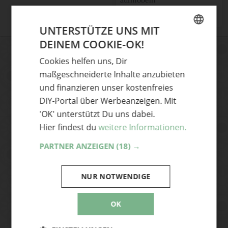
aufmöbeln
Tintenelfe
UNTERSTÜTZE UNS MIT
DEINEM COOKIE-OK!
GERMAN
Cookies helfen uns, Dir
ENGLISH
DIY-Ideen und News aus der
maßgeschneiderte Inhalte anzubieten
Handmade Szene
und finanzieren unser kostenfreies
Dann abonniere unseren Newsletter und
DIY-Portal über Werbeanzeigen. Mit
hole dir die coolsten DIY-Ideen und News
'OK' unterstützt Du uns dabei.
aus der Handmade Szene frisch auf
Hier findest du
weitere Informationen.
deinen Desktop – ganz bequem per Mail.
PARTNER ANZEIGEN
(18) →
NUR NOTWENDIGE
Abonnieren
Ja, ich akzeptiere die Handmade Kultur
OK
Datenschutzerklärung
und stimme zu, E-