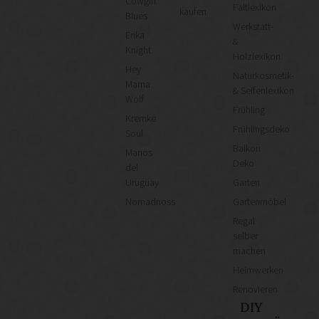
Cowgirl
Faltlexikon
kaufen
Blues
Werkstatt-
Erika
&
Knight
Holzlexikon
Hey
Naturkosmetik-
Mama
& Seifenlexikon
Wolf
Frühling
Kremke
Frühlingsdeko
Soul
Balkon
Manos
Deko
del
Uruguay
Garten
Nomadnoss
Gartenmöbel
Regal
selber
machen
Heimwerken
Renovieren
DIY