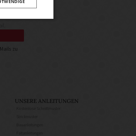
OTWENDIGE
 News aus
il.
Mails zu
UNSERE ANLEITUNGEN
Kostenlose Schnittmuster
Strickmuster
Bauanleitungen
Faltanleitungen