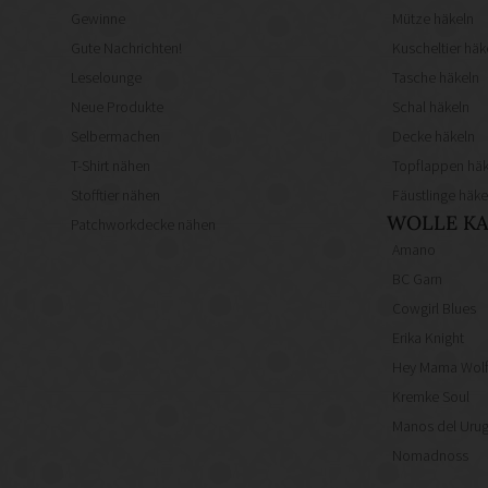
Gewinne
Mütze häkeln
Gute Nachrichten!
Kuscheltier häk
Leselounge
Tasche häkeln
Neue Produkte
Schal häkeln
Selbermachen
Decke häkeln
T-Shirt nähen
Topflappen häk
Stofftier nähen
Fäustlinge häke
WOLLE KA
Patchworkdecke nähen
Amano
BC Garn
Cowgirl Blues
Erika Knight
Hey Mama Wol
Kremke Soul
Manos del Uru
Nomadnoss