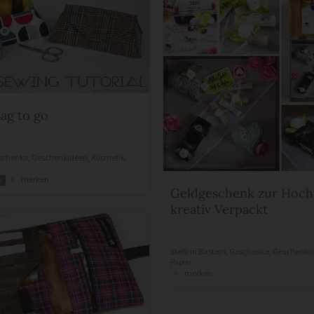
ag to go
schenke
,
Geschenkideen
,
Kosmetik
,
merken
g
Geldgeschenk zur Hoch
kreativ Verpackt
Steffi
in
Basteln
,
Geschenke
,
Geschenki
Papier
merken