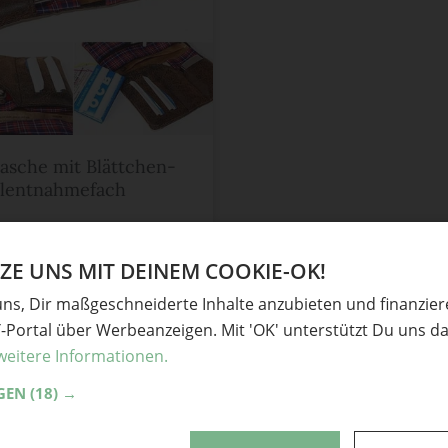
asche mit Blättchen-
llentnahmefach
teln
,
Geschenke
,
Nähen
,
Weihnachten
E UNS MIT DEINEM COOKIE-OK!
n
uns, Dir maßgeschneiderte Inhalte anzubieten und finanzie
Y-Portal über Werbeanzeigen. Mit 'OK' unterstützt Du uns da
weitere Informationen.
GEN
(18) →