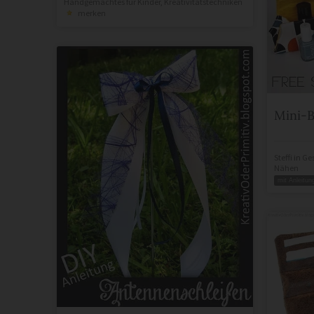
Handgemachtes für Kinder
,
Kreativitätstechniken
merken
Mini-B
Steffi
in
Ge
Nähen
mit Anleitun