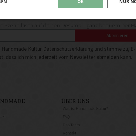
GEN
OK
NUR N
deen und News aus der Handmade Szene
ren Newsletter und hole dir die coolsten DIY-Ideen und
Szene frisch auf deinen Desktop – ganz bequem per Ma
Abonnieren
die Handmade Kultur
Datenschutzerklärung
und stimme zu, E-
ist, dass ich mich jederzeit vom Newsletter abmelden kann.
HANDMADE
ÜBER UNS
Was ist Handmade Kultur?
keln
FAQ
Das Team
Kontakt