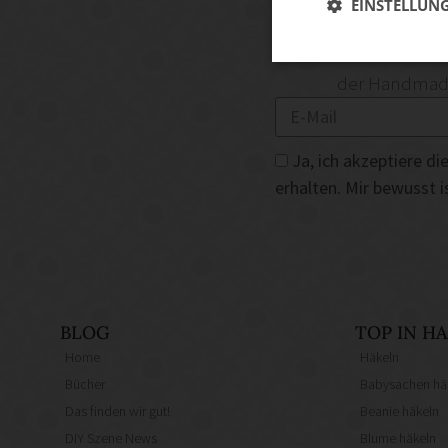
EINSTELLUN
DIY-I
Dann abonniere unse
der Handmade 
Ja, ich akzeptiere 
erhalten. Mir bewusst 
BLOG
TOP IN 
Home
Häkeln
Bücher
Babysachen hä
Das finden wir gut!
Beanie häkeln
DIY Szene News
Blume häkeln