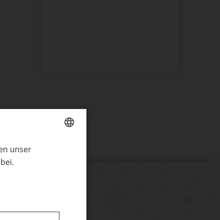
ren unser
GERMAN
bei.
ENGLISH