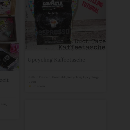
Upcycling Kaffeetasche
Steffi
in
Basteln
,
Kosmetik
,
Recycling
,
Upcycling-
zeit
Ideen
merken
deen
,