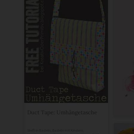
Duct Tape: Umhängetasche
Steffi
in
Basteln
,
Basteln mit Kindern
,