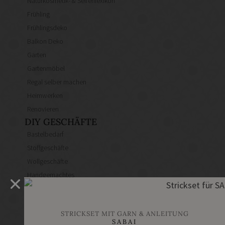
Naturkosmetik- & Seifenlexikon
Frühling
Frühlingsdeko
Balkon Deko
Garten
Gartenmöbel
Regal selber machen
Heimwerken
Renovieren
DIY GESCHÄFTE
Bastelbedarf
Stoffgeschäfte
Wollgeschäfte
Handgemachtes
Schneidereibedarf
Handarbeitszubehör
STRICKSET MIT GARN & ANLEITUNG
DIY Online Shops
SABAI