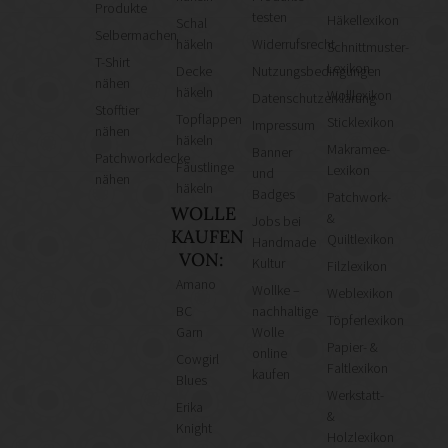
Produkte
testen
Häkellexikon
Schal
Selbermachen
häkeln
Widerrufsrecht
Schnittmuster-
T-Shirt
Lexikon
Decke
Nutzungsbedingungen
nähen
häkeln
Wolllexikon
Datenschutzerklärung
Stofftier
Topflappen
Sticklexikon
Impressum
nähen
häkeln
Makramee-
Banner
Patchworkdecke
Fäustlinge
Lexikon
und
nähen
häkeln
Badges
Patchwork-
WOLLE
&
Jobs bei
KAUFEN
Quiltlexikon
Handmade
VON:
Kultur
Filzlexikon
Amano
Wollke –
Weblexikon
BC
nachhaltige
Töpferlexikon
Garn
Wolle
Papier- &
online
Cowgirl
Faltlexikon
kaufen
Blues
Werkstatt-
Erika
&
Knight
Holzlexikon