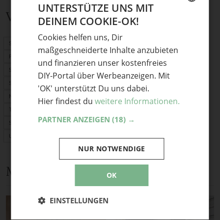
UNTERSTÜTZE UNS MIT
Verwandte Themen
DEINEM COOKIE-OK!
GERMAN
Cookies helfen uns, Dir
ENGLISH
Schnittmuster
maßgeschneiderte Inhalte anzubieten
PDF-Schnittmuster
und finanzieren unser kostenfreies
Stoffrechner
DIY-Portal über Werbeanzeigen. Mit
Stofflexikon
'OK' unterstützt Du uns dabei.
Nählexikon
Hier findest du
weitere Informationen.
Tasche selber machen
PARTNER ANZEIGEN
(18) →
Selber nähen
Upcycling
NUR NOTWENDIGE
Mehr Anleitungen und DIY-Ideen
OK
EINSTELLUNGEN