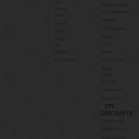
Hey
Naturkosmetik-
Mama
& Seifenlexikon
Wolf
Frühling
Kremke
Frühlingsdeko
Soul
Balkon
Manos
Deko
del
Uruguay
Garten
Nomadnoss
Gartenmöbel
Regal
selber
machen
Heimwerken
Renovieren
DIY
GESCHÄFTE
Bastelbedarf
Stoffgeschäfte
Wollgeschäfte