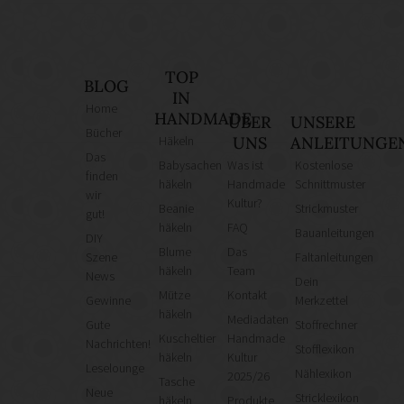
TOP
BLOG
IN
Home
HANDMADE
ÜBER
UNSERE
Bücher
Häkeln
UNS
ANLEITUNGE
Das
Babysachen
Was ist
Kostenlose
finden
häkeln
Handmade
Schnittmuster
wir
Kultur?
Beanie
Strickmuster
gut!
häkeln
FAQ
Bauanleitungen
DIY
Blume
Das
Szene
Faltanleitungen
häkeln
Team
News
Dein
Mütze
Kontakt
Gewinne
Merkzettel
häkeln
Mediadaten
Gute
Stoffrechner
Kuscheltier
Handmade
Nachrichten!
Stofflexikon
häkeln
Kultur
Leselounge
Nählexikon
2025/26
Tasche
Neue
Stricklexikon
häkeln
Produkte