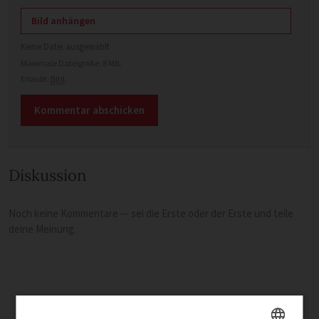
Bild anhängen
Keine Datei ausgewählt
Maximale Dateigröße: 8 MB.
Erlaubt:
Bild
.
Diskussion
Noch keine Kommentare — sei die Erste oder der Erste und teile
deine Meinung.