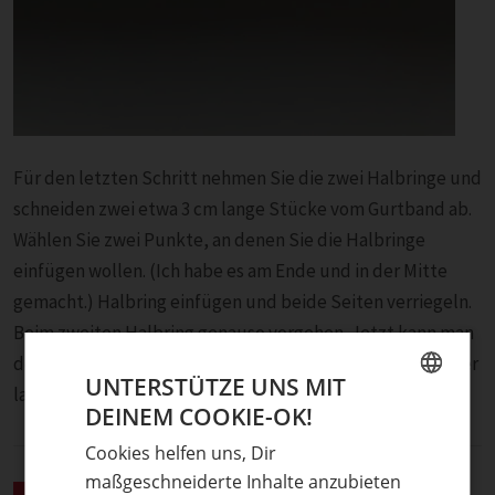
Für den letzten Schritt nehmen Sie die zwei Halbringe und
schneiden zwei etwa 3 cm lange Stücke vom Gurtband ab.
Wählen Sie zwei Punkte, an denen Sie die Halbringe
einfügen wollen. (Ich habe es am Ende und in der Mitte
gemacht.) Halbring einfügen und beide Seiten verriegeln.
Beim zweiten Halbring genauso vorgehen. Jetzt kann man
den Hund an die kurze Leine nehmen oder die Leine länger
UNTERSTÜTZE UNS MIT
lassen.
DEINEM COOKIE-OK!
GERMAN
Cookies helfen uns, Dir
ENGLISH
maßgeschneiderte Inhalte anzubieten