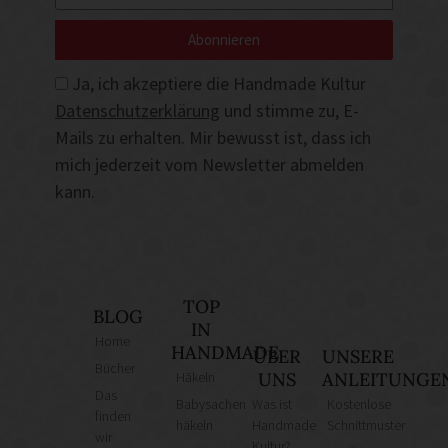
Abonnieren
Ja, ich akzeptiere die Handmade Kultur
Datenschutzerklärung
und stimme zu, E-
Mails zu erhalten. Mir bewusst ist, dass ich
mich jederzeit vom Newsletter abmelden
kann.
TOP
BLOG
IN
Home
HANDMADE
ÜBER
UNSERE
Bücher
Häkeln
UNS
ANLEITUNGE
Das
Babysachen
Was ist
Kostenlose
finden
häkeln
Handmade
Schnittmuster
wir
Kultur?