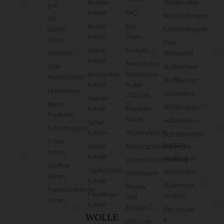
Beanie
Strickmuster
gut!
häkeln
FAQ
Bauanleitungen
DIY
Blume
Das
Szene
Faltanleitungen
häkeln
Team
News
Dein
Mütze
Kontakt
Gewinne
Merkzettel
häkeln
Mediadaten
Gute
Stoffrechner
Kuscheltier
Handmade
Nachrichten!
Stofflexikon
häkeln
Kultur
Leselounge
Nählexikon
2025/26
Tasche
Neue
Stricklexikon
häkeln
Produkte
Produkte
testen
Häkellexikon
Schal
Selbermachen
häkeln
Widerrufsrecht
Schnittmuster-
T-Shirt
Lexikon
Decke
Nutzungsbedingungen
nähen
häkeln
Wolllexikon
Datenschutzerklärung
Stofftier
Topflappen
Sticklexikon
Impressum
nähen
häkeln
Makramee-
Banner
Patchworkdecke
Fäustlinge
Lexikon
und
nähen
häkeln
Badges
Patchwork-
WOLLE
&
Jobs bei