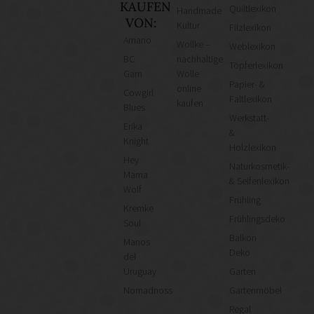
KAUFEN
Quiltlexikon
Handmade
VON:
Kultur
Filzlexikon
Amano
Wollke –
Weblexikon
BC
nachhaltige
Töpferlexikon
Garn
Wolle
Papier- &
online
Cowgirl
Faltlexikon
kaufen
Blues
Werkstatt-
Erika
&
Knight
Holzlexikon
Hey
Naturkosmetik-
Mama
& Seifenlexikon
Wolf
Frühling
Kremke
Frühlingsdeko
Soul
Balkon
Manos
Deko
del
Uruguay
Garten
Nomadnoss
Gartenmöbel
Regal