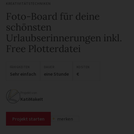
KREATIVITÄTSTECHNIKEN
Foto-Board für deine
schönsten
Urlaubserinnerungen inkl.
Free Plotterdatei
FÄHIGKEITEN
DAUER
KOSTEN
Sehr einfach
eine Stunde
€
Projekt von
KatiMakeIt
Projekt starten
merken