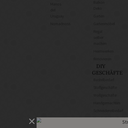
Balkon
Manos
Deko
del
Uruguay
Garten
Nomadnoss
Gartenmöbel
Regal
selber
machen
Heimwerken
Renovieren
DIY
GESCHÄFTE
Bastelbedarf
Stoffgeschäfte
Wollgeschäfte
Handgemachtes
Schneidereibedarf
Handarbeitszubehör
DIY