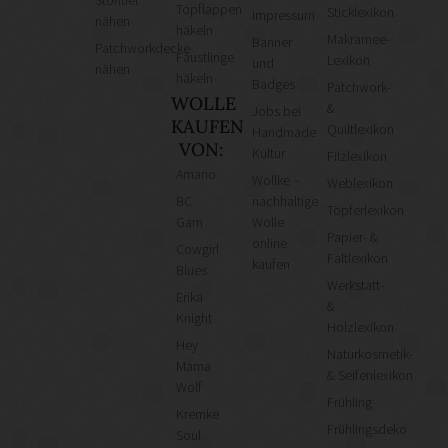
Stofftier
Topflappen
Sticklexikon
Impressum
nähen
häkeln
Makramee-
Banner
Patchworkdecke
Fäustlinge
Lexikon
und
nähen
häkeln
Badges
Patchwork-
WOLLE
&
Jobs bei
KAUFEN
Quiltlexikon
Handmade
VON:
Kultur
Filzlexikon
Amano
Wollke –
Weblexikon
BC
nachhaltige
Töpferlexikon
Garn
Wolle
Papier- &
online
Cowgirl
Faltlexikon
kaufen
Blues
Werkstatt-
Erika
&
Knight
Holzlexikon
Hey
Naturkosmetik-
Mama
& Seifenlexikon
Wolf
Frühling
Kremke
Frühlingsdeko
Soul