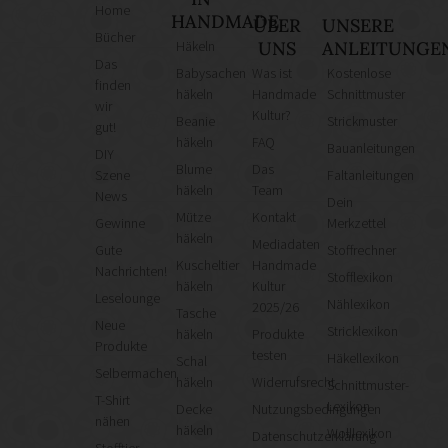
Home
HANDMADE
ÜBER
UNSERE
Bücher
Häkeln
UNS
ANLEITUNGE
Das
Babysachen
Was ist
Kostenlose
finden
häkeln
Handmade
Schnittmuster
wir
Kultur?
Beanie
Strickmuster
gut!
häkeln
FAQ
Bauanleitungen
DIY
Blume
Das
Szene
Faltanleitungen
häkeln
Team
News
Dein
Mütze
Kontakt
Gewinne
Merkzettel
häkeln
Mediadaten
Gute
Stoffrechner
Kuscheltier
Handmade
Nachrichten!
Stofflexikon
häkeln
Kultur
Leselounge
Nählexikon
2025/26
Tasche
Neue
Stricklexikon
häkeln
Produkte
Produkte
testen
Häkellexikon
Schal
Selbermachen
häkeln
Widerrufsrecht
Schnittmuster-
T-Shirt
Lexikon
Decke
Nutzungsbedingungen
nähen
häkeln
Wolllexikon
Datenschutzerklärung