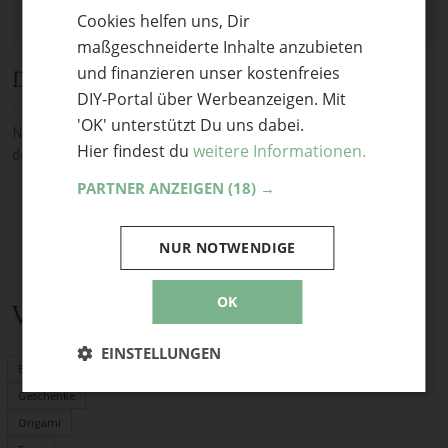
Cookies helfen uns, Dir
ENGLISH
maßgeschneiderte Inhalte anzubieten
und finanzieren unser kostenfreies
Diskussion
DIY-Portal über Werbeanzeigen. Mit
'OK' unterstützt Du uns dabei.
Noch keine Kommentare — sei die Erste oder der Erste und teile
Hier findest du
weitere Informationen.
deine Meinung.
PARTNER ANZEIGEN
(18) →
NUR NOTWENDIGE
OK
Verwandte Themen
EINSTELLUNGEN
Basteln mit Kindern
Geschenke
Origami