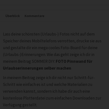
Überblick
Kommentare
Lass deine schönsten (Urlaubs-) Fotos nicht auf dem
Speicher deines Mobiltelefons verrotten, drucke sie aus
und gestalte dir ein mega cooles Foto-Board für deine
(Urlaubs-)Erinnerungen. Wie das geht zeige ich dir in
meinem Beitrag SOMMER DIY:
FOTO Pinnwand für
Urlaubserinnerungen selber machen
In meinem Beitrag zeige ich dir nicht nur Schritt-für-
Schritt wie einfach es ist und welche Materialien zu
verwenden kannst, sondern ich habe dir auch eine
kostenlose Plotterdatei zum einfachen Downloaden zur
Verfügung gestellt.