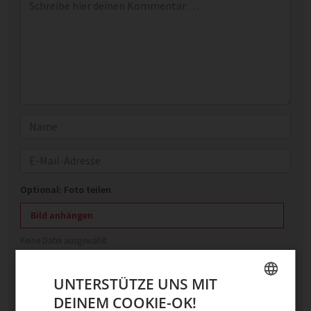
Name
E-Mail
Optional: Foto teilen
Bild anhängen
Keine Datei ausgewählt
Maximale Dateigröße: 8 MB.
Erlaubt:
Bild
.
UNTERSTÜTZE UNS MIT
DEINEM COOKIE-OK!
GERMAN