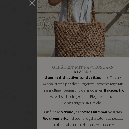
selber
machen
Heimwerken
Renovieren
DIY
GESCHÄFTE
Bastelbedarf
Stoffgeschäfte
Wollgeschäfte
GEHÄKELT MIT PAPYRUSGARN
Handgemachtes
RIVIERA
Schneidereibedarf
Sommerlich, stilvoll und zeitlos
– die Tasche
Riviera
ist dein perfekter Begleiter für warme Tage. Mit
Handarbeitszubehör
ihrem luftigen Design und der modernen
Häkeloptik
DIY
vereint sie Leichtigkeit und Eleganz in einem
Online
einzigartigen DIY-Projekt.
Shops
Ob für den
Strand
, den
Stadtbummel
oder den
Schmuckzubehör
Wochenmarkt
– diese handgehäkelte Tasche setzt
Nähmaschinen
natürliche Akzente und unterstreicht deinen