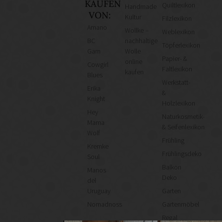
KAUFEN
Quiltlexikon
Handmade
VON:
Kultur
Filzlexikon
Amano
Wollke –
Weblexikon
BC
nachhaltige
Töpferlexikon
Garn
Wolle
Papier- &
online
Cowgirl
Faltlexikon
kaufen
Blues
Werkstatt-
Erika
&
Knight
Holzlexikon
Hey
Naturkosmetik-
Mama
& Seifenlexikon
Wolf
Frühling
Kremke
Frühlingsdeko
Soul
Balkon
Manos
Deko
del
Uruguay
Garten
Nomadnoss
Gartenmöbel
Regal