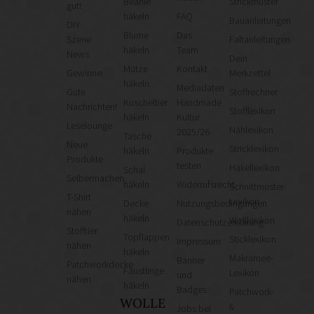
Beanie
Strickmuster
gut!
häkeln
FAQ
Bauanleitungen
DIY
Blume
Das
Szene
Faltanleitungen
häkeln
Team
News
Dein
Mütze
Kontakt
Gewinne
Merkzettel
häkeln
Mediadaten
Gute
Stoffrechner
Kuscheltier
Handmade
Nachrichten!
Stofflexikon
häkeln
Kultur
Leselounge
Nählexikon
2025/26
Tasche
Neue
Stricklexikon
häkeln
Produkte
Produkte
testen
Häkellexikon
Schal
Selbermachen
häkeln
Widerrufsrecht
Schnittmuster-
T-Shirt
Lexikon
Decke
Nutzungsbedingungen
nähen
häkeln
Wolllexikon
Datenschutzerklärung
Stofftier
Topflappen
Sticklexikon
Impressum
nähen
häkeln
Makramee-
Banner
Patchworkdecke
Fäustlinge
Lexikon
und
nähen
häkeln
Badges
Patchwork-
WOLLE
&
Jobs bei