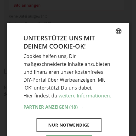
Bild anhängen
Keine Datei ausgewählt
Maximale Dateigröße: 8 MB.
Erlaubt:
Bild
.
UNTERSTÜTZE UNS MIT
DEINEM COOKIE-OK!
GERMAN
Cookies helfen uns, Dir
ENGLISH
maßgeschneiderte Inhalte anzubieten
Diskussion
und finanzieren unser kostenfreies
DIY-Portal über Werbeanzeigen. Mit
Noch keine Kommentare — sei die Erste oder der Erste und teile
'OK' unterstützt Du uns dabei.
deine Meinung.
Hier findest du
weitere Informationen.
PARTNER ANZEIGEN
(18) →
NUR NOTWENDIGE