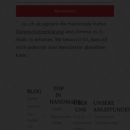
Abonnieren
Ja, ich akzeptiere die Handmade Kultur
Datenschutzerklärung
und stimme zu, E-
Mails zu erhalten. Mir bewusst ist, dass ich
mich jederzeit vom Newsletter abmelden
kann.
TOP
BLOG
IN
Home
HANDMADE
ÜBER
UNSERE
Bücher
Häkeln
UNS
ANLEITUNGE
Das
Babysachen
Was ist
Kostenlose
finden
häkeln
Handmade
Schnittmuster
wir
Kultur?