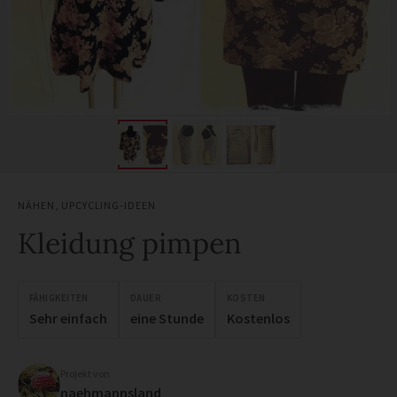
NÄHEN
,
UPCYCLING-IDEEN
Kleidung pimpen
FÄHIGKEITEN
DAUER
KOSTEN
Sehr einfach
eine Stunde
Kostenlos
Projekt von
naehmannsland