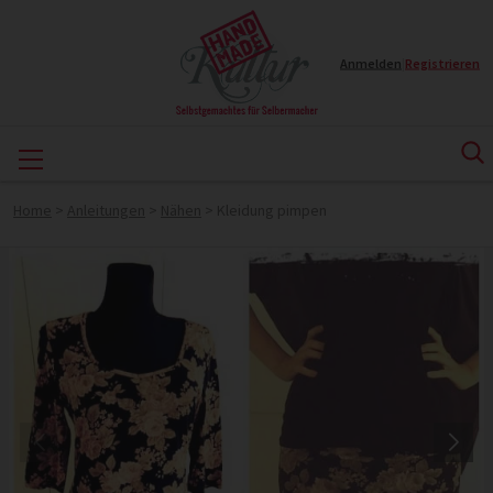
Anmelden
|
Registrieren
Home
>
Anleitungen
>
Nähen
>
Kleidung pimpen