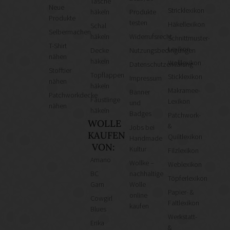
Tasche
Neue
Stricklexikon
häkeln
Produkte
Produkte
testen
Häkellexikon
Schal
Selbermachen
häkeln
Widerrufsrecht
Schnittmuster-
T-Shirt
Lexikon
Decke
Nutzungsbedingungen
nähen
häkeln
Wolllexikon
Datenschutzerklärung
Stofftier
Topflappen
Sticklexikon
Impressum
nähen
häkeln
Makramee-
Banner
Patchworkdecke
Fäustlinge
Lexikon
und
nähen
häkeln
Badges
Patchwork-
WOLLE
&
Jobs bei
KAUFEN
Quiltlexikon
Handmade
VON:
Kultur
Filzlexikon
Amano
Wollke –
Weblexikon
BC
nachhaltige
Töpferlexikon
Garn
Wolle
Papier- &
online
Cowgirl
Faltlexikon
kaufen
Blues
Werkstatt-
Erika
&