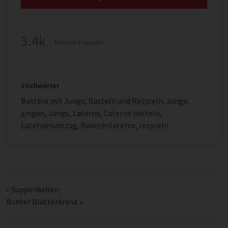
3.4k
Teile mit Freunden
Stichwörter
Basteln mit Jungs
,
Basteln und Recyceln
,
Junge
,
jungen
,
Jungs
,
Laterne
,
Laterne basteln
,
Laternenumzug
,
Raketenlaterne
,
recyceln
«
Suppenkellen
Bunter Blätterkranz
»