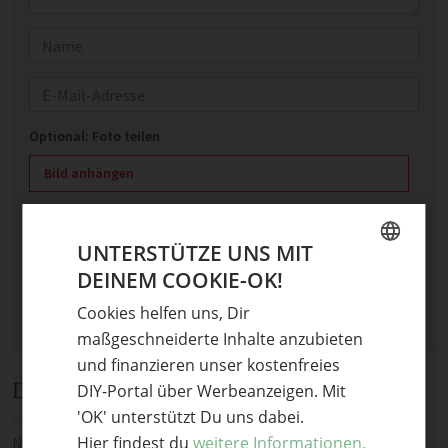
Name
E-Mail
Optional: Foto teilen
Bild anhängen
Keine Datei ausgewählt
Maximale Dateigröße: 8 MB.
UNTERSTÜTZE UNS MIT
Erlaubt:
Bild
.
DEINEM COOKIE-OK!
GERMAN
Cookies helfen uns, Dir
ENGLISH
maßgeschneiderte Inhalte anzubieten
und finanzieren unser kostenfreies
Diskussion
DIY-Portal über Werbeanzeigen. Mit
'OK' unterstützt Du uns dabei.
Hier findest du
weitere Informationen.
Noch keine Kommentare — sei die Erste oder der Erste und teile