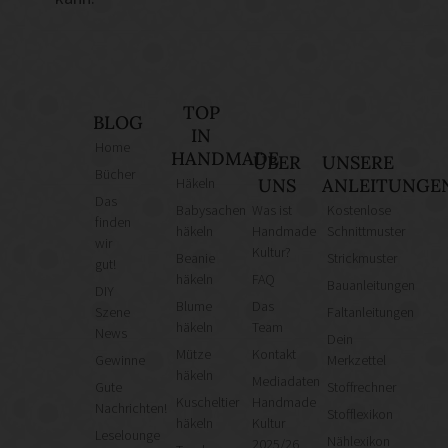
TOP
BLOG
IN
Home
HANDMADE
ÜBER
UNSERE
Bücher
Häkeln
UNS
ANLEITUNGE
Das
Babysachen
Was ist
Kostenlose
finden
häkeln
Handmade
Schnittmuster
wir
Kultur?
Beanie
Strickmuster
gut!
häkeln
FAQ
Bauanleitungen
DIY
Blume
Das
Szene
Faltanleitungen
häkeln
Team
News
Dein
Mütze
Kontakt
Gewinne
Merkzettel
häkeln
Mediadaten
Gute
Stoffrechner
Kuscheltier
Handmade
Nachrichten!
Stofflexikon
häkeln
Kultur
Leselounge
Nählexikon
2025/26