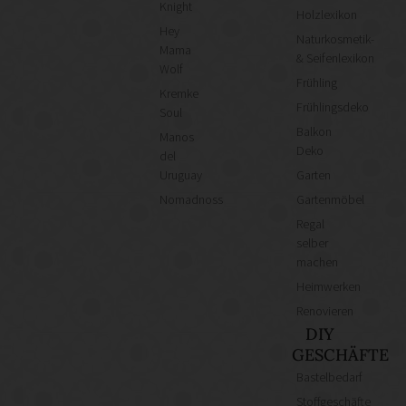
Knight
Holzlexikon
Hey
Naturkosmetik-
Mama
& Seifenlexikon
Wolf
Frühling
Kremke
Frühlingsdeko
Soul
Balkon
Manos
Deko
del
Uruguay
Garten
Nomadnoss
Gartenmöbel
Regal
selber
machen
Heimwerken
Renovieren
DIY
GESCHÄFTE
Bastelbedarf
Stoffgeschäfte