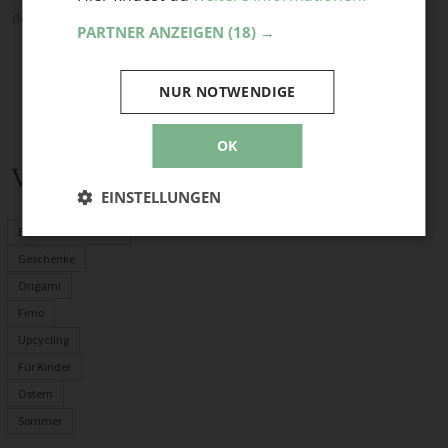
deine Meinung.
PARTNER ANZEIGEN
(18) →
NUR NOTWENDIGE
OK
Verwandte Themen
EINSTELLUNGEN
Basteln mit Kindern
Geschenke
Origami
Fimo
Upcycling
Für Kinder
Ostern
Sommer