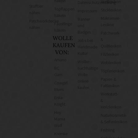
häkeln
Wolllexikon
Datenschutzerklärung
Stofftier
Topflappen
Sticklexikon
Impressum
nähen
häkeln
Makramee-
Banner
Patchworkdecke
Fäustlinge
Lexikon
und
nähen
häkeln
Badges
Patchwork-
WOLLE
&
Jobs bei
KAUFEN
Quiltlexikon
Handmade
VON:
Kultur
Filzlexikon
Amano
Wollke –
Weblexikon
BC
nachhaltige
Töpferlexikon
Garn
Wolle
Papier- &
online
Cowgirl
Faltlexikon
kaufen
Blues
Werkstatt-
Erika
&
Knight
Holzlexikon
Hey
Naturkosmetik-
Mama
& Seifenlexikon
Wolf
Frühling
Kremke