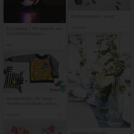
Straßenteppich „to go“
missredfox
{Upcycling: } Wir basteln uns
ein Glühwürmchen
elf19
Geschenkidee für Jungs –
Hoodies und Duplo gehen
immer
Tintenelfe
Dekoideen für die