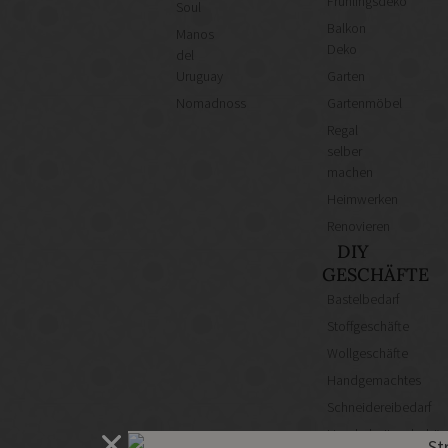
Frühlingsdeko
Soul
Balkon
Manos
Deko
del
Uruguay
Garten
Nomadnoss
Gartenmöbel
Regal
selber
machen
Heimwerken
Renovieren
DIY
GESCHÄFTE
Bastelbedarf
Stoffgeschäfte
Wollgeschäfte
Handgemachtes
Schneidereibedarf
Handarbeitszubehör