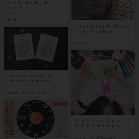
Adventskalender…der
erste…!!!
Silke Rudat
Kleiner Piraten-Turnbeutel
für kleine Entdecker
luniworld
Glückwunschkarten zur
Geburt für Jungen und
Mädchen
Kartenkunst by Lebensvielfalten
Ausmalbild von Alin von
LINIS & By Stoffregen
Metterschling und Maulwurfn