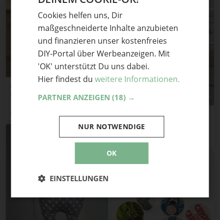
GERMAN
Cookies helfen uns, Dir
ENGLISH
maßgeschneiderte Inhalte anzubieten
und finanzieren unser kostenfreies
DIY-Portal über Werbeanzeigen. Mit
'OK' unterstützt Du uns dabei.
Hier findest du
weitere Informationen.
Papierflieger basteln mit
Kindern
PARTNER ANZEIGEN
(18) →
HANDMADE Kultur
DIY Mini Portemonnaie +
Schnittmuster
NUR NOTWENDIGE
You & I DIY
OK
EINSTELLUNGEN