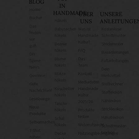
BLOG
IN
Home
HANDMADE
ÜBER
UNSERE
Bücher
Häkeln
UNS
ANLEITUNGE
Das
Babysachen
Was ist
Kostenlose
finden
häkeln
Handmade
Schnittmuster
wir
Kultur?
Beanie
Strickmuster
gut!
häkeln
FAQ
Bauanleitungen
DIY
Blume
Das
Szene
Faltanleitungen
häkeln
Team
News
Dein
Mütze
Kontakt
Gewinne
Merkzettel
häkeln
Mediadaten
Gute
Stoffrechner
Kuscheltier
Handmade
Nachrichten!
Stofflexikon
häkeln
Kultur
Leselounge
Nählexikon
2025/26
Tasche
Neue
Stricklexikon
häkeln
Produkte
Produkte
testen
Häkellexikon
Schal
Selbermachen
häkeln
Widerrufsrecht
Schnittmuster-
T-Shirt
Lexikon
Decke
Nutzungsbedingungen
nähen