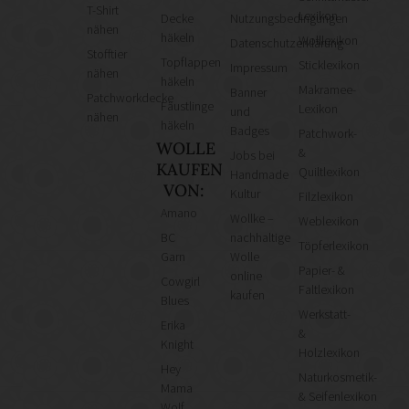
T-Shirt
Lexikon
Decke
Nutzungsbedingungen
nähen
häkeln
Wolllexikon
Datenschutzerklärung
Stofftier
Topflappen
Sticklexikon
Impressum
nähen
häkeln
Makramee-
Banner
Patchworkdecke
Fäustlinge
Lexikon
und
nähen
häkeln
Badges
Patchwork-
WOLLE
&
Jobs bei
KAUFEN
Quiltlexikon
Handmade
VON:
Kultur
Filzlexikon
Amano
Wollke –
Weblexikon
BC
nachhaltige
Töpferlexikon
Garn
Wolle
Papier- &
online
Cowgirl
Faltlexikon
kaufen
Blues
Werkstatt-
Erika
&
Knight
Holzlexikon
Hey
Naturkosmetik-
Mama
& Seifenlexikon
Wolf