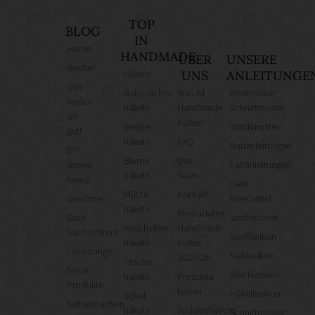
TOP
BLOG
IN
Home
HANDMADE
ÜBER
UNSERE
Bücher
Häkeln
UNS
ANLEITUNGE
Das
Babysachen
Was ist
Kostenlose
finden
häkeln
Handmade
Schnittmuster
wir
Kultur?
Beanie
Strickmuster
gut!
häkeln
FAQ
Bauanleitungen
DIY
Blume
Das
Szene
Faltanleitungen
häkeln
Team
News
Dein
Mütze
Kontakt
Gewinne
Merkzettel
häkeln
Mediadaten
Gute
Stoffrechner
Kuscheltier
Handmade
Nachrichten!
Stofflexikon
häkeln
Kultur
Leselounge
Nählexikon
2025/26
Tasche
Neue
Stricklexikon
häkeln
Produkte
Produkte
testen
Häkellexikon
Schal
Selbermachen
häkeln
Widerrufsrecht
Schnittmuster-