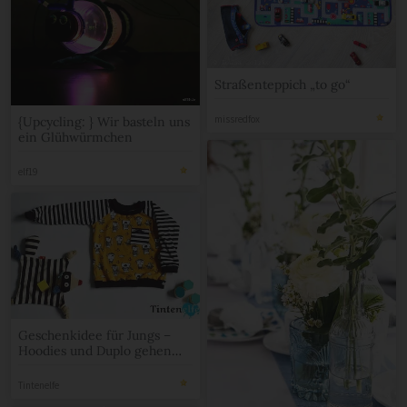
Straßenteppich „to go“
missredfox
{Upcycling: } Wir basteln uns
ein Glühwürmchen
elf19
Geschenkidee für Jungs –
Hoodies und Duplo gehen
immer
Tintenelfe