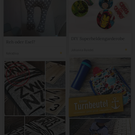
DIY Superheldengarderobe
Reh oder Esel?
Johanna Rundel
Keksdiva