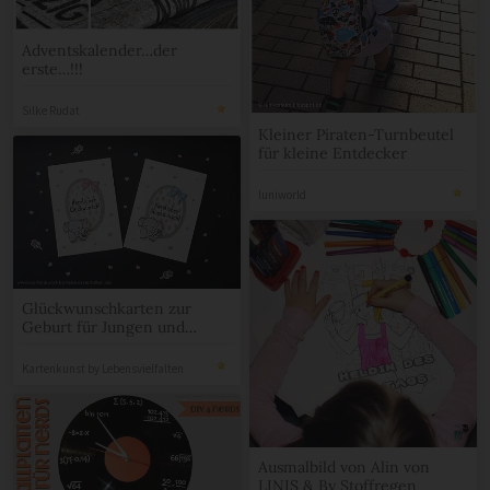
Adventskalender…der
erste…!!!
Silke Rudat
Kleiner Piraten-Turnbeutel
für kleine Entdecker
luniworld
Glückwunschkarten zur
Geburt für Jungen und
Mädchen
Kartenkunst by Lebensvielfalten
Ausmalbild von Alin von
LINIS & By Stoffregen