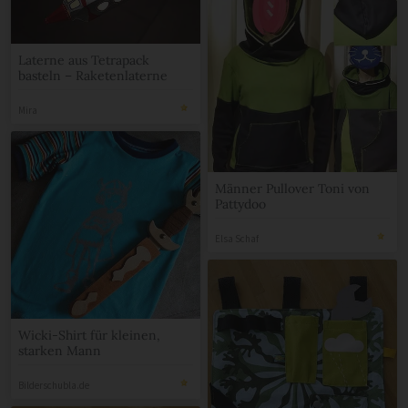
Laterne aus Tetrapack
basteln – Raketenlaterne
Mira
Männer Pullover Toni von
Pattydoo
Elsa Schaf
Wicki-Shirt für kleinen,
starken Mann
Bilderschubla.de