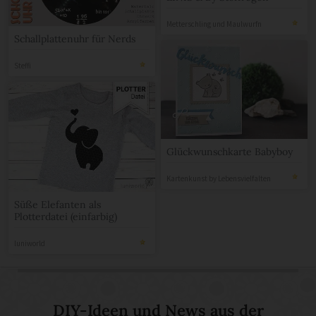
Metterschling und Maulwurfn
Schallplattenuhr für Nerds
Steffi
Glückwunschkarte Babyboy
Kartenkunst by Lebensvielfalten
Süße Elefanten als
Plotterdatei (einfarbig)
luniworld
DIY-Ideen und News aus der