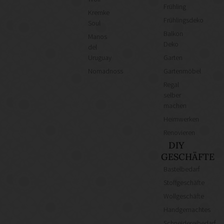
Frühling
Kremke
Frühlingsdeko
Soul
Balkon
Manos
Deko
del
Uruguay
Garten
Nomadnoss
Gartenmöbel
Regal
selber
machen
Heimwerken
Renovieren
DIY
GESCHÄFTE
Bastelbedarf
Stoffgeschäfte
Wollgeschäfte
Handgemachtes
Schneidereibedarf