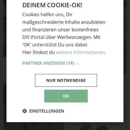
DEINEM COOKIE-OK!
GERMAN
Cookies helfen uns, Dir
ENGLISH
maßgeschneiderte Inhalte anzubieten
und finanzieren unser kostenfreies
DIY-Portal über Werbeanzeigen. Mit
'OK' unterstützt Du uns dabei.
Hier findest du
weitere Informationen.
Papierflieger basteln mit
PARTNER ANZEIGEN
(18) →
Kindern
HANDMADE Kultur
DIY Mini Portemonnaie +
NUR NOTWENDIGE
Schnittmuster
You & I DIY
OK
EINSTELLUNGEN