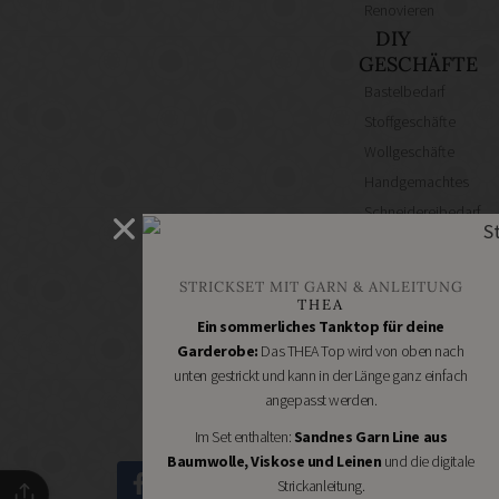
Renovieren
DIY
GESCHÄFTE
Bastelbedarf
Stoffgeschäfte
Wollgeschäfte
Handgemachtes
Schneidereibedarf
Handarbeitszubehör
DIY
STRICKSET MIT GARN & ANLEITUNG
Online
THEA
Shops
Ein sommerliches Tanktop für deine
Schmuckzubehör
Garderobe:
Das THEA Top wird von oben nach
unten gestrickt und kann in der Länge ganz einfach
Nähmaschinen
angepasst werden.
Im Set enthalten:
Sandnes Garn Line aus
Baumwolle, Viskose und Leinen
und die digitale
Strickanleitung.