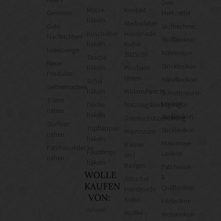
Dein
Mütze
Kontakt
Gewinne
Merkzettel
häkeln
Mediadaten
Gute
Stoffrechner
Kuscheltier
Handmade
Nachrichten!
Stofflexikon
häkeln
Kultur
Leselounge
Nählexikon
2025/26
Tasche
Neue
Stricklexikon
häkeln
Produkte
Produkte
testen
Häkellexikon
Schal
Selbermachen
häkeln
Widerrufsrecht
Schnittmuster-
T-Shirt
Lexikon
Decke
Nutzungsbedingungen
nähen
häkeln
Wolllexikon
Datenschutzerklärung
Stofftier
Topflappen
Sticklexikon
Impressum
nähen
häkeln
Makramee-
Banner
Patchworkdecke
Fäustlinge
Lexikon
und
nähen
häkeln
Badges
Patchwork-
WOLLE
&
Jobs bei
KAUFEN
Quiltlexikon
Handmade
VON:
Kultur
Filzlexikon
Amano
Wollke –
Weblexikon