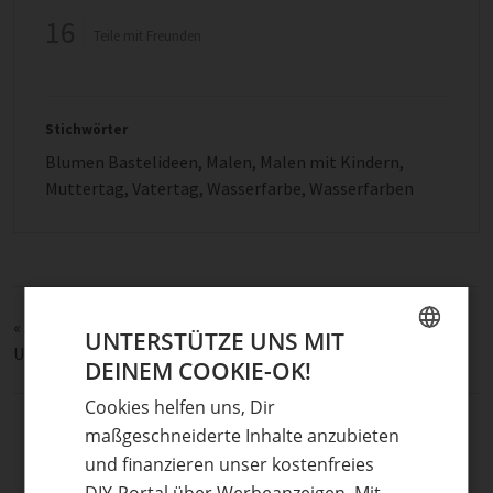
16
Teile mit Freunden
Stichwörter
Blumen Bastelideen
,
Malen
,
Malen mit Kindern
,
Muttertag
,
Vatertag
,
Wasserfarbe
,
Wasserfarben
«
Anhänger aus Draht gefertigt
UNTERSTÜTZE UNS MIT
Upcycling Blumentopf und Pflanzenständer selbermachen
»
DEINEM COOKIE-OK!
GERMAN
Cookies helfen uns, Dir
ENGLISH
maßgeschneiderte Inhalte anzubieten
und finanzieren unser kostenfreies