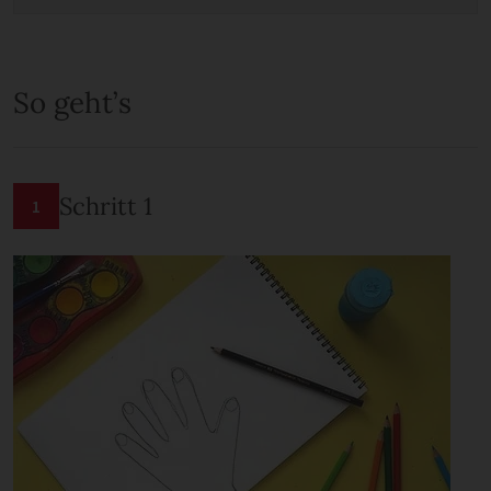
So geht’s
Schritt 1
1