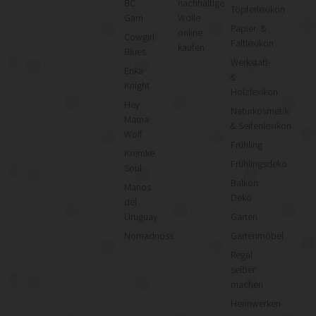
BC
nachhaltige
Töpferlexikon
Garn
Wolle
Papier- &
online
Cowgirl
Faltlexikon
kaufen
Blues
Werkstatt-
Erika
&
Knight
Holzlexikon
Hey
Naturkosmetik-
Mama
& Seifenlexikon
Wolf
Frühling
Kremke
Frühlingsdeko
Soul
Balkon
Manos
Deko
del
Uruguay
Garten
Nomadnoss
Gartenmöbel
Regal
selber
machen
Heimwerken