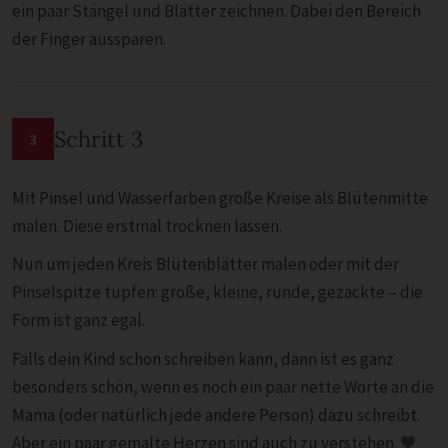
ein paar Stängel und Blätter zeichnen. Dabei den Bereich
der Finger aussparen.
Schritt 3
3
Mit Pinsel und Wasserfarben große Kreise als Blütenmitte
malen. Diese erstmal trocknen lassen.
Nun um jeden Kreis Blütenblätter malen oder mit der
Pinselspitze tupfen: große, kleine, runde, gezackte – die
Form ist ganz egal.
Falls dein Kind schon schreiben kann, dann ist es ganz
besonders schön, wenn es noch ein paar nette Worte an die
Mama (oder natürlich jede andere Person) dazu schreibt.
Aber ein paar gemalte Herzen sind auch zu verstehen. 🧡