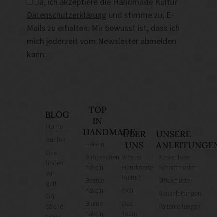
Ja, ich akzeptiere die Handmade Kultur
Datenschutzerklärung
und stimme zu, E-
Mails zu erhalten. Mir bewusst ist, dass ich
mich jederzeit vom Newsletter abmelden
kann.
TOP
BLOG
IN
Home
HANDMADE
ÜBER
UNSERE
Bücher
Häkeln
UNS
ANLEITUNGE
Das
Babysachen
Was ist
Kostenlose
finden
häkeln
Handmade
Schnittmuster
wir
Kultur?
Beanie
Strickmuster
gut!
häkeln
FAQ
Bauanleitungen
DIY
Blume
Das
Szene
Faltanleitungen
häkeln
Team
News