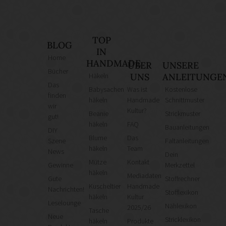
TOP
BLOG
IN
Home
HANDMADE
ÜBER
UNSERE
Bücher
Häkeln
UNS
ANLEITUNGE
Das
Babysachen
Was ist
Kostenlose
finden
häkeln
Handmade
Schnittmuster
wir
Kultur?
Beanie
Strickmuster
gut!
häkeln
FAQ
Bauanleitungen
DIY
Blume
Das
Szene
Faltanleitungen
häkeln
Team
News
Dein
Mütze
Kontakt
Gewinne
Merkzettel
häkeln
Mediadaten
Gute
Stoffrechner
Kuscheltier
Handmade
Nachrichten!
Stofflexikon
häkeln
Kultur
Leselounge
Nählexikon
2025/26
Tasche
Neue
Stricklexikon
häkeln
Produkte