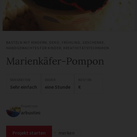
BASTELN MIT KINDERN
,
DEKO
,
FRÜHLING
,
GESCHENKE
,
HANDGEMACHTES FÜR KINDER
,
KREATIVITÄTSTECHNIKEN
Marienkäfer-Pompon
FÄHIGKEITEN
DAUER
KOSTEN
Sehr einfach
eine Stunde
€
Projekt von
arbustini
Projekt starten
merken