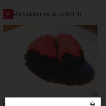
Marienkäfer fertig stellen (1)
8
Den Wollfaden erneut (ggf. mehrfach) um den Pompon