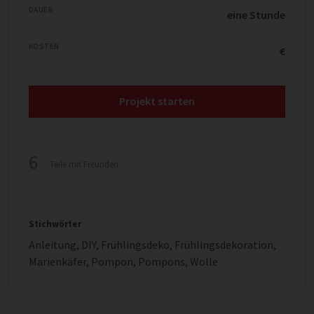
DAUER
eine Stunde
KOSTEN
€
Projekt starten
6
Teile mit Freunden
Stichwörter
Anleitung
,
DIY
,
Frühlingsdeko
,
Frühlingsdekoration
,
Marienkäfer
,
Pompon
,
Pompons
,
Wolle