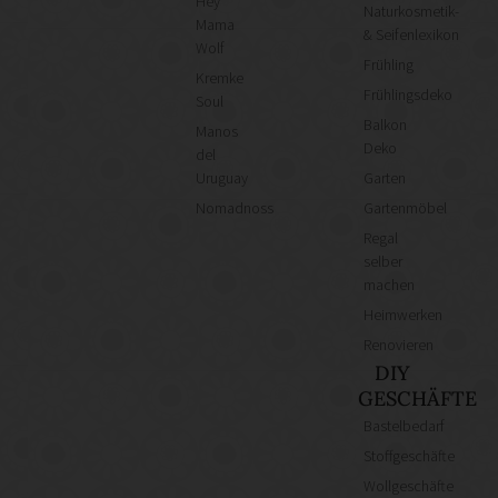
Hey
Naturkosmetik-
Mama
& Seifenlexikon
Wolf
Frühling
Kremke
Frühlingsdeko
Soul
Balkon
Manos
Deko
del
Uruguay
Garten
Nomadnoss
Gartenmöbel
Regal
selber
machen
Heimwerken
Renovieren
DIY
GESCHÄFTE
Bastelbedarf
Stoffgeschäfte
Wollgeschäfte