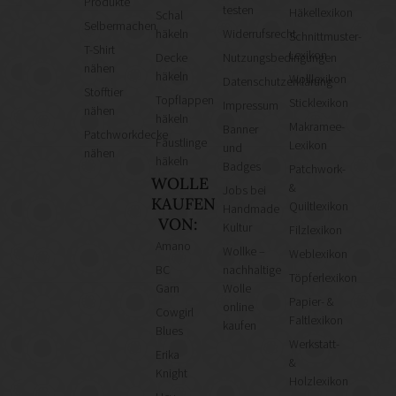
Produkte
testen
Häkellexikon
Schal
Selbermachen
häkeln
Widerrufsrecht
Schnittmuster-
T-Shirt
Lexikon
Decke
Nutzungsbedingungen
nähen
häkeln
Wolllexikon
Datenschutzerklärung
Stofftier
Topflappen
Sticklexikon
Impressum
nähen
häkeln
Makramee-
Banner
Patchworkdecke
Fäustlinge
Lexikon
und
nähen
häkeln
Badges
Patchwork-
WOLLE
&
Jobs bei
KAUFEN
Quiltlexikon
Handmade
VON:
Kultur
Filzlexikon
Amano
Wollke –
Weblexikon
BC
nachhaltige
Töpferlexikon
Garn
Wolle
Papier- &
online
Cowgirl
Faltlexikon
kaufen
Blues
Werkstatt-
Erika
&
Knight
Holzlexikon