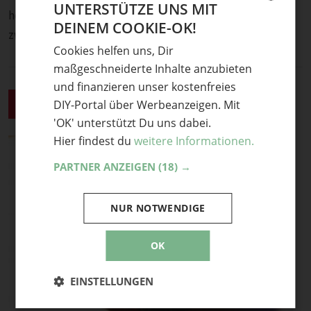
UNTERSTÜTZE UNS MIT
herumführen, so dass man ihn sehen kann, da er die Mitte
DEINEM COOKIE-OK!
GERMAN
zwischen den Flügeln darstellt.
Cookies helfen uns, Dir
ENGLISH
maßgeschneiderte Inhalte anzubieten
und finanzieren unser kostenfreies
Marienkäfer fertig stellen (2)
9
DIY-Portal über Werbeanzeigen. Mit
'OK' unterstützt Du uns dabei.
Hier findest du
weitere Informationen.
PARTNER ANZEIGEN
(18) →
NUR NOTWENDIGE
OK
EINSTELLUNGEN