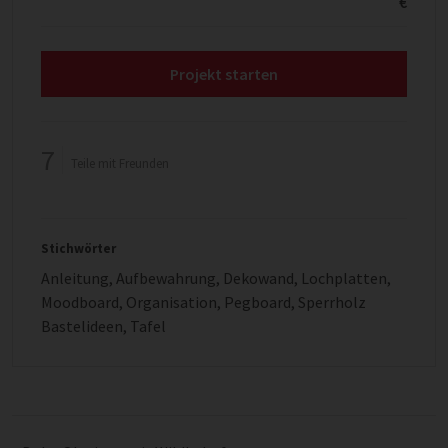
€
Projekt starten
7
Teile mit Freunden
Stichwörter
Anleitung
,
Aufbewahrung
,
Dekowand
,
Lochplatten
,
Moodboard
,
Organisation
,
Pegboard
,
Sperrholz
Bastelideen
,
Tafel