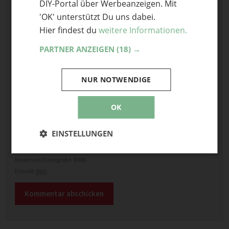
DIY-Portal über Werbeanzeigen. Mit
'OK' unterstützt Du uns dabei.
Hier findest du
weitere Informationen.
PARTNER ANZEIGEN
(18) →
Name
NUR NOTWENDIGE
E-Mail
OK
Optional: Foto teilen
Bild anhängen
EINSTELLUNGEN
Keine Datei ausgewählt
Maximale Dateigröße: 8 MB.
Erlaubt:
Bild
.