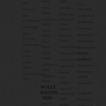
häkeln
Team
News
Dein
Mütze
Kontakt
Gewinne
Merkzettel
häkeln
Mediadaten
Gute
Stoffrechner
Kuscheltier
Handmade
Nachrichten!
Stofflexikon
häkeln
Kultur
Leselounge
Nählexikon
2025/26
Tasche
Neue
Stricklexikon
häkeln
Produkte
Produkte
testen
Häkellexikon
Schal
Selbermachen
häkeln
Widerrufsrecht
Schnittmuster-
T-Shirt
Lexikon
Decke
Nutzungsbedingungen
nähen
häkeln
Wolllexikon
Datenschutzerklärung
Stofftier
Topflappen
Sticklexikon
Impressum
nähen
häkeln
Makramee-
Banner
Patchworkdecke
Fäustlinge
Lexikon
und
nähen
häkeln
Badges
Patchwork-
WOLLE
&
Jobs bei
KAUFEN
Quiltlexikon
Handmade
VON:
Kultur
Filzlexikon
Amano
Wollke –
Weblexikon