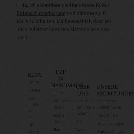
Ja, ich akzeptiere die Handmade Kultur
Datenschutzerklärung
und stimme zu, E-
Mails zu erhalten. Mir bewusst ist, dass ich
mich jederzeit vom Newsletter abmelden
kann.
TOP
BLOG
IN
Home
HANDMADE
ÜBER
UNSERE
Bücher
Häkeln
UNS
ANLEITUNGE
Das
Babysachen
Was ist
Kostenlose
finden
häkeln
Handmade
Schnittmuster
wir
Kultur?
Beanie
Strickmuster
gut!
häkeln
FAQ
Bauanleitungen
DIY
Blume
Das
Szene
Faltanleitungen