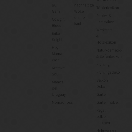
BC
nachhaltige
Töpferlexikon
Garn
Wolle
Papier- &
online
Cowgirl
Faltlexikon
kaufen
Blues
Werkstatt-
Erika
&
Knight
Holzlexikon
Hey
Naturkosmetik-
Mama
& Seifenlexikon
Wolf
Frühling
Kremke
Frühlingsdeko
Soul
Balkon
Manos
Deko
del
Uruguay
Garten
Nomadnoss
Gartenmöbel
Regal
selber
machen
Heimwerken