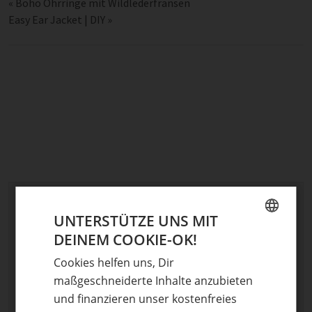
«
Boho Ohrringe mit Wildlederfransen
Easy Ear Jacket | DIY
»
Schreibe einen Kommentar
UNTERSTÜTZE UNS MIT
Deine E-Mail-Adresse wird nicht veröffentlicht.
DEINEM COOKIE-OK!
GERMAN
Erforderliche Felder sind mit
*
markiert
Cookies helfen uns, Dir
ENGLISH
Kommentar
*
maßgeschneiderte Inhalte anzubieten
und finanzieren unser kostenfreies