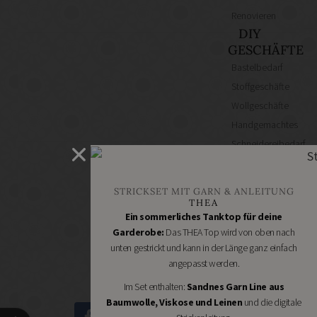
Renovieren
DIY
GESCHÄFTE
Bastelbedarf
Stoffgeschäfte
Wollgeschäfte
Handgemachtes
Schneidereibedarf
Handarbeitszubehör
DIY
STRICKSET MIT GARN & ANLEITUNG
Online
THEA
Shops
Ein sommerliches Tanktop für deine
Schmuckzubehör
Garderobe:
Das THEA Top wird von oben nach
unten gestrickt und kann in der Länge ganz einfach
Nähmaschinen
angepasst werden.
Im Set enthalten:
Sandnes Garn Line aus
Baumwolle, Viskose und Leinen
und die digitale