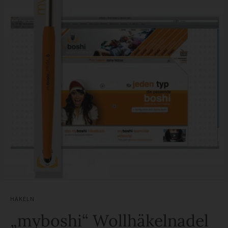
HÄKELN
„myboshi“ Wollhäkelnadel