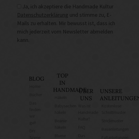
Ja, ich akzeptiere die Handmade Kultur
Datenschutzerklärung
und stimme zu, E-
Mails zu erhalten. Mir bewusst ist, dass ich
mich jederzeit vom Newsletter abmelden
kann.
TOP
BLOG
IN
Home
HANDMADE
ÜBER
UNSERE
Bücher
Häkeln
UNS
ANLEITUNGE
Das
Babysachen
Was ist
Kostenlose
finden
häkeln
Handmade
Schnittmuster
wir
Kultur?
Beanie
Strickmuster
gut!
häkeln
FAQ
Bauanleitungen
DIY
Blume
Das
Szene
Faltanleitungen