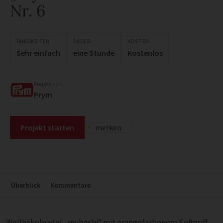
Nr. 6
FÄHIGKEITEN
DAUER
KOSTEN
Sehr einfach
eine Stunde
Kostenlos
Projekt von
Prym
Projekt starten
merken
Überblick
Kommentare
Wollhäkelnadel „myboshi“ mit orangefarbenem Softgriff.