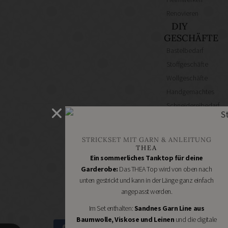
Renovieren
DIY
GESCHÄFTE
Bastelbedarf
Stoffgeschäfte
Wollgeschäfte
Handgemachtes
Schneidereibedarf
Handarbeitszubehör
DIY
STRICKSET MIT GARN & ANLEITUNG
Online
THEA
Shops
Ein sommerliches Tanktop für deine
Schmuckzubehör
Garderobe:
Das THEA Top wird von oben nach
unten gestrickt und kann in der Länge ganz einfach
Nähmaschinen
angepasst werden.
Im Set enthalten:
Sandnes Garn Line aus
Baumwolle, Viskose und Leinen
und die digitale