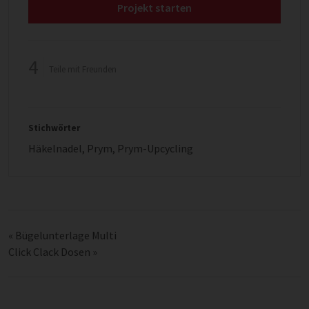
Projekt starten
4
Teile mit Freunden
Stichwörter
Häkelnadel
,
Prym
,
Prym-Upcycling
«
Bügelunterlage Multi
Click Clack Dosen
»