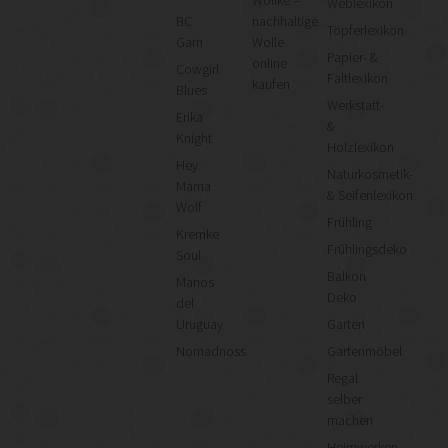
Weblexikon
BC
nachhaltige
Töpferlexikon
Garn
Wolle
Papier- &
online
Cowgirl
Faltlexikon
kaufen
Blues
Werkstatt-
Erika
&
Knight
Holzlexikon
Hey
Naturkosmetik-
Mama
& Seifenlexikon
Wolf
Frühling
Kremke
Frühlingsdeko
Soul
Balkon
Manos
Deko
del
Uruguay
Garten
Nomadnoss
Gartenmöbel
Regal
selber
machen
Heimwerken