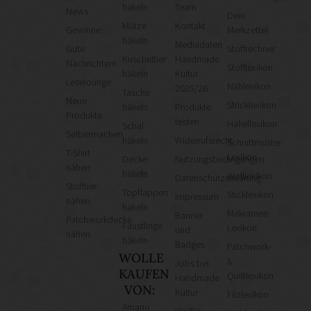
häkeln
Team
News
Dein
Mütze
Kontakt
Gewinne
Merkzettel
häkeln
Mediadaten
Gute
Stoffrechner
Kuscheltier
Handmade
Nachrichten!
Stofflexikon
häkeln
Kultur
Leselounge
Nählexikon
2025/26
Tasche
Neue
Stricklexikon
häkeln
Produkte
Produkte
testen
Häkellexikon
Schal
Selbermachen
häkeln
Widerrufsrecht
Schnittmuster-
T-Shirt
Lexikon
Decke
Nutzungsbedingungen
nähen
häkeln
Wolllexikon
Datenschutzerklärung
Stofftier
Topflappen
Sticklexikon
Impressum
nähen
häkeln
Makramee-
Banner
Patchworkdecke
Fäustlinge
Lexikon
und
nähen
häkeln
Badges
Patchwork-
WOLLE
&
Jobs bei
KAUFEN
Quiltlexikon
Handmade
VON:
Kultur
Filzlexikon
Amano
Wollke –