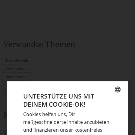
Verwandte Themen
Tasche häkeln
Decke häkeln
Mütze häkeln
Babysachen häkeln
Kuscheltier häkeln
UNTERSTÜTZE UNS MIT
DEINEM COOKIE-OK!
GERMAN
Mehr Anleitungen und DIY-Ideen
Cookies helfen uns, Dir
ENGLISH
maßgeschneiderte Inhalte anzubieten
und finanzieren unser kostenfreies