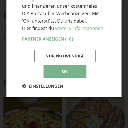
und finanzieren unser kostenfreies
DIY-Portal über Werbeanzeigen. Mit
Diskussion
'OK' unterstützt Du uns dabei.
Hier findest du
weitere Informationen.
Noch keine Kommentare — sei die Erste oder der Erste und teile
deine Meinung.
PARTNER ANZEIGEN
(18) →
NUR NOTWENDIGE
OK
Mehr Anleitungen und DIY-Ideen
EINSTELLUNGEN