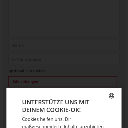
Name
E-Mail
Optional: Foto teilen
Bild anhängen
Keine Datei ausgewählt
Maximale Dateigröße: 8 MB.
UNTERSTÜTZE UNS MIT
Erlaubt:
Bild
.
DEINEM COOKIE-OK!
GERMAN
Cookies helfen uns, Dir
ENGLISH
maßgeschneiderte Inhalte anzubieten