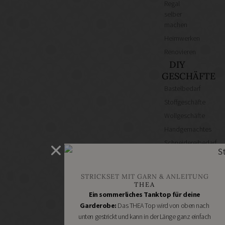
Regal
selber
machen
Heimwerken
Renovieren
DIY
GESCHÄFTE
Bastelbedarf
Stoffgeschäfte
Wollgeschäfte
Handgemachtes
Schneidereibedarf
Handarbeitszubehör
DIY
STRICKSET MIT GARN & ANLEITUNG
Online
THEA
Shops
Ein sommerliches Tanktop für deine
Schmuckzubehör
Garderobe:
Das THEA Top wird von oben nach
unten gestrickt und kann in der Länge ganz einfach
Nähmaschinen