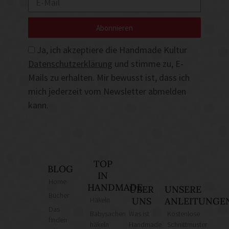
Abonnieren
Ja, ich akzeptiere die Handmade Kultur
Datenschutzerklärung
und stimme zu, E-
Mails zu erhalten. Mir bewusst ist, dass ich
mich jederzeit vom Newsletter abmelden
kann.
TOP
BLOG
IN
Home
HANDMADE
ÜBER
UNSERE
Bücher
Häkeln
UNS
ANLEITUNGE
Das
Babysachen
Was ist
Kostenlose
finden
häkeln
Handmade
Schnittmuster