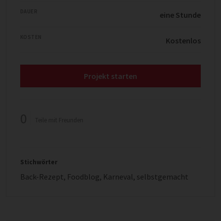
DAUER
eine Stunde
KOSTEN
Kostenlos
Projekt starten
0
Teile mit Freunden
Stichwörter
Back-Rezept
,
Foodblog
,
Karneval
,
selbstgemacht