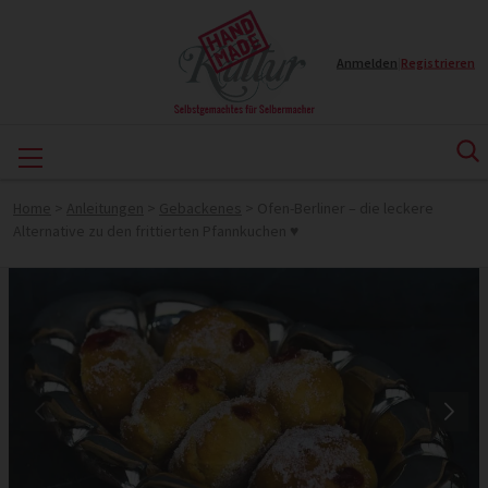
Anmelden
|
Registrieren
Home
>
Anleitungen
>
Gebackenes
>
Ofen-Berliner – die leckere
Alternative zu den frittierten Pfannkuchen ♥