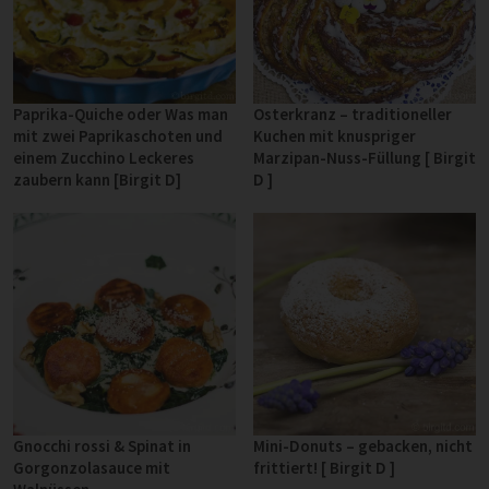
Paprika-Quiche oder Was man
Osterkranz – traditioneller
mit zwei Paprikaschoten und
Kuchen mit knuspriger
einem Zucchino Leckeres
Marzipan-Nuss-Füllung [ Birgit
zaubern kann [Birgit D]
D ]
Gnocchi rossi & Spinat in
Mini-Donuts – gebacken, nicht
Gorgonzolasauce mit
frittiert! [ Birgit D ]