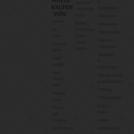
WOLLE
&
Jobs bei
KAUFEN
Quiltlexikon
Handmade
VON:
Kultur
Filzlexikon
Amano
Wollke –
Weblexikon
BC
nachhaltige
Töpferlexikon
Garn
Wolle
Papier- &
online
Cowgirl
Faltlexikon
kaufen
Blues
Werkstatt-
Erika
&
Knight
Holzlexikon
Hey
Naturkosmetik-
Mama
& Seifenlexikon
Wolf
Frühling
Kremke
Frühlingsdeko
Soul
Balkon
Manos
Deko
del
Uruguay
Garten
Nomadnoss
Gartenmöbel