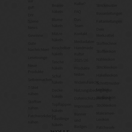
wir
Kultur?
Beanie
Strickmuster
gut!
häkeln
FAQ
Bauanleitungen
DIY
Blume
Das
Szene
Faltanleitungen
häkeln
Team
News
Dein
Mütze
Kontakt
Gewinne
Merkzettel
häkeln
Mediadaten
Gute
Stoffrechner
Kuscheltier
Handmade
Nachrichten!
Stofflexikon
häkeln
Kultur
Leselounge
Nählexikon
2025/26
Tasche
Neue
Stricklexikon
häkeln
Produkte
Produkte
testen
Häkellexikon
Schal
Selbermachen
häkeln
Widerrufsrecht
Schnittmuster-
T-Shirt
Lexikon
Decke
Nutzungsbedingungen
nähen
häkeln
Wolllexikon
Datenschutzerklärung
Stofftier
Topflappen
Sticklexikon
Impressum
nähen
häkeln
Makramee-
Banner
Patchworkdecke
Fäustlinge
Lexikon
und
nähen
häkeln
Badges
Patchwork-