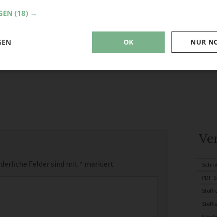
GEN
(18) →
GEN
OK
NUR N
Ve
derliche Felder sind mit
*
markiert
Schni
PDF-S
Stoff
Stoffl
Nähle