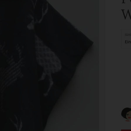
W
FÄH
Ei