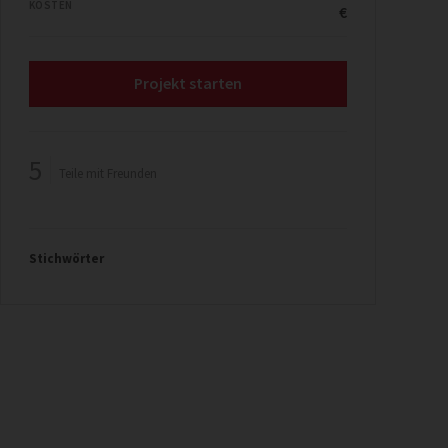
KOSTEN
€
Projekt starten
5
Teile mit Freunden
Stichwörter