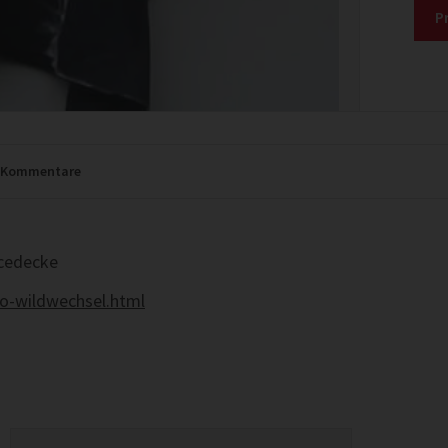
P
Kommentare
ecedecke
ho-wildwechsel.html