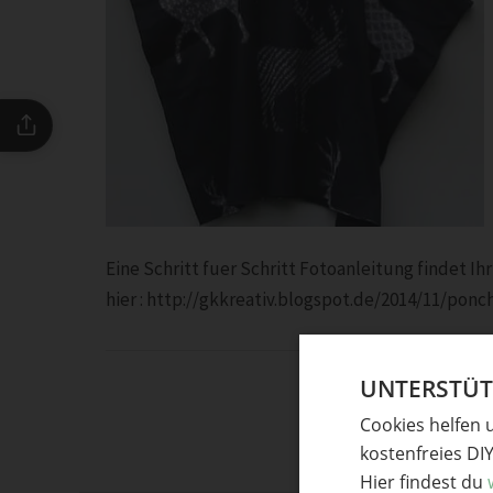
Eine Schritt fuer Schritt Fotoanleitung findet Ihr
hier : http://gkkreativ.blogspot.de/2014/11/pon
UNTERSTÜTZ
Cookies helfen 
kostenfreies DI
Hier findest du