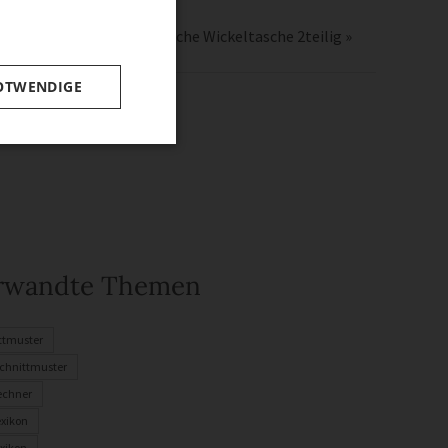
Windeltasche Wickeltasche 2teilig
»
OTWENDIGE
rwandte Themen
ttmuster
chnittmuster
rechner
exikon
xikon