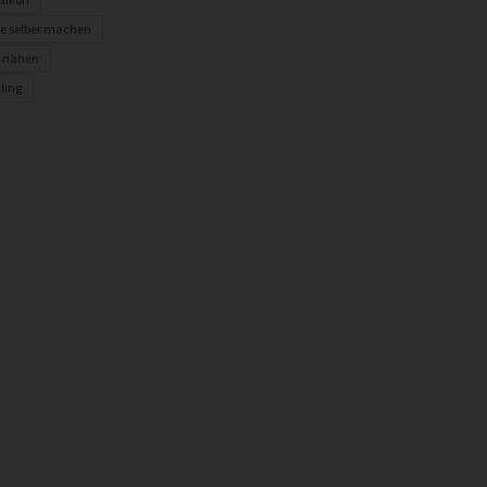
e selber machen
r nähen
ling