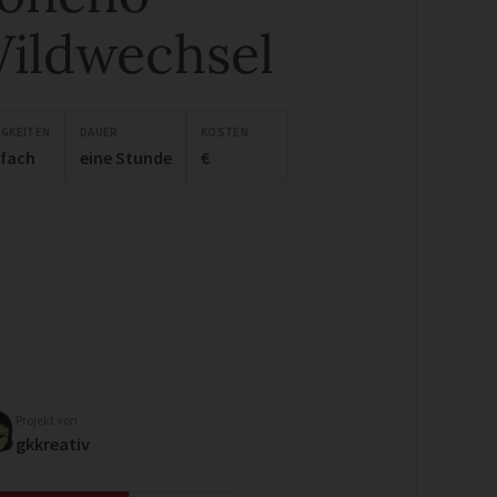
ildwechsel
IGKEITEN
DAUER
KOSTEN
nfach
eine Stunde
€
Projekt von
gkkreativ