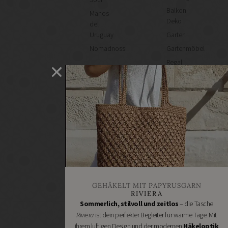
Balkon
Manos
Deko
del
Uruguay
Garten
Nomadnoss
Gartenmöbel
Regal
selber
machen
Heimwerken
Renovieren
DIY
GESCHÄFTE
Bastelbedarf
Stoffgeschäfte
Wollgeschäfte
GEHÄKELT MIT PAPYRUSGARN
Handgemachtes
RIVIERA
Schneidereibedarf
Sommerlich, stilvoll und zeitlos
– die Tasche
Riviera
ist dein perfekter Begleiter für warme Tage. Mit
Handarbeitszubehör
ihrem luftigen Design und der modernen
Häkeloptik