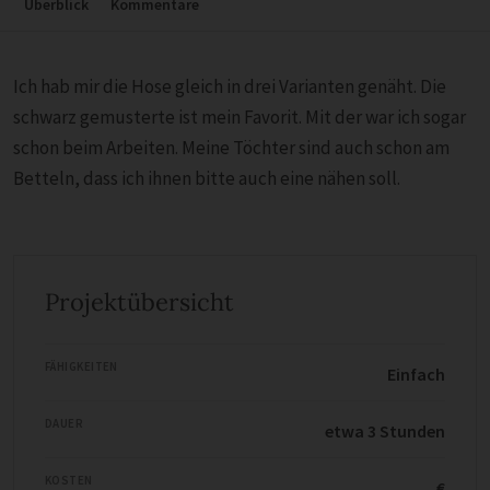
Überblick
Kommentare
Ich hab mir die Hose gleich in drei Varianten genäht. Die
schwarz gemusterte ist mein Favorit. Mit der war ich sogar
schon beim Arbeiten. Meine Töchter sind auch schon am
Betteln, dass ich ihnen bitte auch eine nähen soll.
Projektübersicht
FÄHIGKEITEN
Einfach
DAUER
etwa 3 Stunden
KOSTEN
€