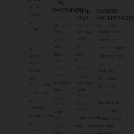
IN
Home
HANDMADE
ÜBER
UNSERE
Bücher
Häkeln
UNS
ANLEITUNGE
Das
Babysachen
Was ist
Kostenlose
finden
häkeln
Handmade
Schnittmuster
wir
Kultur?
Beanie
Strickmuster
gut!
häkeln
FAQ
Bauanleitungen
DIY
Blume
Das
Szene
Faltanleitungen
häkeln
Team
News
Dein
Mütze
Kontakt
Gewinne
Merkzettel
häkeln
Mediadaten
Gute
Stoffrechner
Kuscheltier
Handmade
Nachrichten!
Stofflexikon
häkeln
Kultur
Leselounge
Nählexikon
2025/26
Tasche
Neue
Stricklexikon
häkeln
Produkte
Produkte
testen
Häkellexikon
Schal
Selbermachen
häkeln
Widerrufsrecht
Schnittmuster-
T-Shirt
Lexikon
Decke
Nutzungsbedingungen
nähen
häkeln
Wolllexikon
Datenschutzerklärung