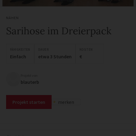
NÄHEN
Sarihose im Dreierpack
FÄHIGKEITEN
DAUER
KOSTEN
Einfach
etwa 3 Stunden
€
Projekt von
blauterb
Projekt starten
merken