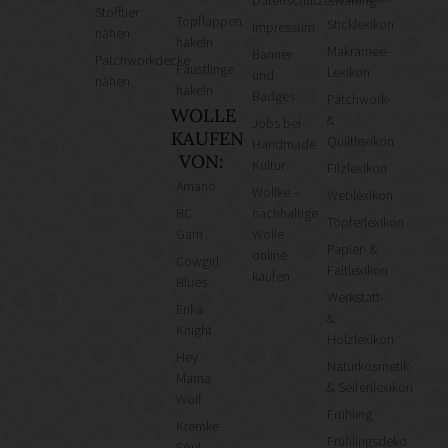
Stofftier
Topflappen
Sticklexikon
Impressum
nähen
häkeln
Makramee-
Banner
Patchworkdecke
Fäustlinge
Lexikon
und
nähen
häkeln
Badges
Patchwork-
WOLLE
&
Jobs bei
KAUFEN
Quiltlexikon
Handmade
VON:
Kultur
Filzlexikon
Amano
Wollke –
Weblexikon
BC
nachhaltige
Töpferlexikon
Garn
Wolle
Papier- &
online
Cowgirl
Faltlexikon
kaufen
Blues
Werkstatt-
Erika
&
Knight
Holzlexikon
Hey
Naturkosmetik-
Mama
& Seifenlexikon
Wolf
Frühling
Kremke
Frühlingsdeko
Soul