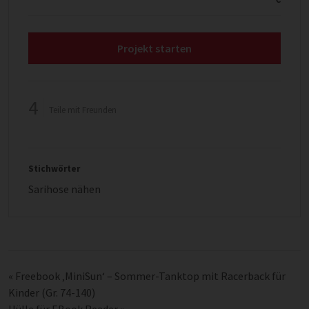
Projekt starten
4
Teile mit Freunden
Stichwörter
Sarihose nähen
«
Freebook ‚MiniSun‘ – Sommer-Tanktop mit Racerback für
Kinder (Gr. 74-140)