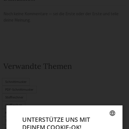
Noch keine Kommentare — sei die Erste oder der Erste und teile
deine Meinung.
Verwandte Themen
Schnittmuster
PDF-Schnittmuster
Stoffrechner
Stofflexikon
Nählexikon
UNTERSTÜTZE UNS MIT
Tasche selber machen
DEINEM COOKIE-OK!
GERMAN
Selber nähen