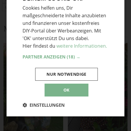
Cookies helfen uns, Dir
Upcycling
ENGLISH
maßgeschneiderte Inhalte anzubieten
und finanzieren unser kostenfreies
Mehr Anleitungen und DIY-Ideen
DIY-Portal über Werbeanzeigen. Mit
'OK' unterstützt Du uns dabei.
Hier findest du
weitere Informationen.
PARTNER ANZEIGEN
(18) →
NUR NOTWENDIGE
OK
EINSTELLUNGEN