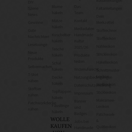
Bauanleitungen
DIY
Blume
Das
Szene
Faltanleitungen
häkeln
Team
News
Dein
Mütze
Kontakt
Gewinne
Merkzettel
häkeln
Mediadaten
Gute
Stoffrechner
Kuscheltier
Handmade
Nachrichten!
Stofflexikon
häkeln
Kultur
Leselounge
Nählexikon
2025/26
Tasche
Neue
Stricklexikon
häkeln
Produkte
Produkte
testen
Häkellexikon
Schal
Selbermachen
häkeln
Widerrufsrecht
Schnittmuster-
T-Shirt
Lexikon
Decke
Nutzungsbedingungen
nähen
häkeln
Wolllexikon
Datenschutzerklärung
Stofftier
Topflappen
Sticklexikon
Impressum
nähen
häkeln
Makramee-
Banner
Patchworkdecke
Fäustlinge
Lexikon
und
nähen
häkeln
Badges
Patchwork-
WOLLE
&
Jobs bei
KAUFEN
Quiltlexikon
Handmade