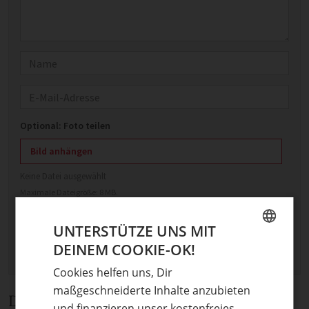
Name
E-Mail
Optional: Foto teilen
Bild anhängen
Keine Datei ausgewählt
Maximale Dateigröße: 8 MB.
Erlaubt:
Bild
.
UNTERSTÜTZE UNS MIT
DEINEM COOKIE-OK!
GERMAN
Cookies helfen uns, Dir
ENGLISH
maßgeschneiderte Inhalte anzubieten
Diskussion
und finanzieren unser kostenfreies