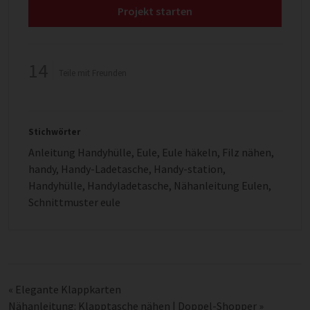
Projekt starten
14
Teile mit Freunden
Stichwörter
Anleitung Handyhülle
,
Eule
,
Eule häkeln
,
Filz nähen
,
handy
,
Handy-Ladetasche
,
Handy-station
,
Handyhülle
,
Handyladetasche
,
Nähanleitung Eulen
,
Schnittmuster eule
«
Elegante Klappkarten
Nähanleitung: Klapptasche nähen | Doppel-Shopper
»