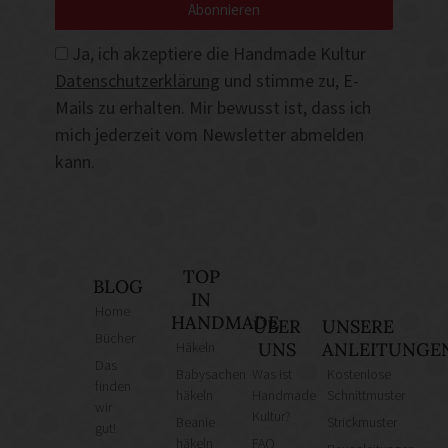
Abonnieren
Ja, ich akzeptiere die Handmade Kultur
Datenschutzerklärung
und stimme zu, E-
Mails zu erhalten. Mir bewusst ist, dass ich
mich jederzeit vom Newsletter abmelden
kann.
TOP
BLOG
IN
Home
HANDMADE
ÜBER
UNSERE
Bücher
Häkeln
UNS
ANLEITUNGE
Das
Babysachen
Was ist
Kostenlose
finden
häkeln
Handmade
Schnittmuster
wir
Kultur?
Beanie
Strickmuster
gut!
häkeln
FAQ