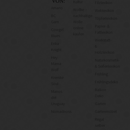
VON:
Kultur
Filzlexikon
Amano
Wollke –
Weblexikon
BC
nachhaltige
Töpferlexikon
Garn
Wolle
Papier- &
online
Cowgirl
Faltlexikon
kaufen
Blues
Werkstatt-
Erika
&
Knight
Holzlexikon
Hey
Naturkosmetik-
Mama
& Seifenlexikon
Wolf
Frühling
Kremke
Frühlingsdeko
Soul
Balkon
Manos
Deko
del
Uruguay
Garten
Nomadnoss
Gartenmöbel
Regal
selber