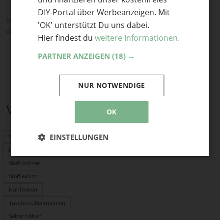
DIY-Portal über Werbeanzeigen. Mit
Noch keine Kommentare — sei die Erste oder der Erste und teile
'OK' unterstützt Du uns dabei.
deine Meinung.
Hier findest du
weitere Informationen.
PARTNER ANZEIGEN
(18) →
NUR NOTWENDIGE
Verwandte Themen
OK
EINSTELLUNGEN
Schnittmuster
PDF-Schnittmuster
Stoffrechner
Stofflexikon
Nählexikon
Tasche selber machen
Selber nähen