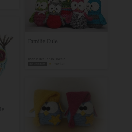
Familie Eule
mah is des liab
in
Häkeln
merken
mit Anleitung
le