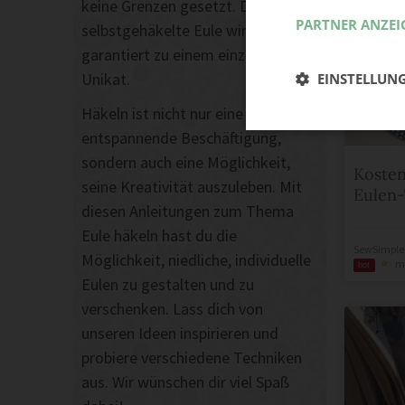
keine Grenzen gesetzt. Deine
PARTNER ANZEI
selbstgehäkelte Eule wird
garantiert zu einem einzigartigen
Unikat.
EINSTELLUN
Häkeln ist nicht nur eine
entspannende Beschäftigung,
sondern auch eine Möglichkeit,
Kosten
seine Kreativität auszuleben. Mit
Eulen-
diesen Anleitungen zum Thema
Eule häkeln hast du die
SewSimple
Möglichkeit, niedliche, individuelle
m
hot
Eulen zu gestalten und zu
verschenken. Lass dich von
unseren Ideen inspirieren und
probiere verschiedene Techniken
aus. Wir wünschen dir viel Spaß