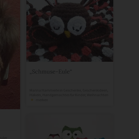
„Schmuse-Eule“
Marina Hammerle
in
Geschenke
,
Geschenkideen
,
Häkeln
,
Handgemachtes für Kinder
,
Weihnachten
merken
nder