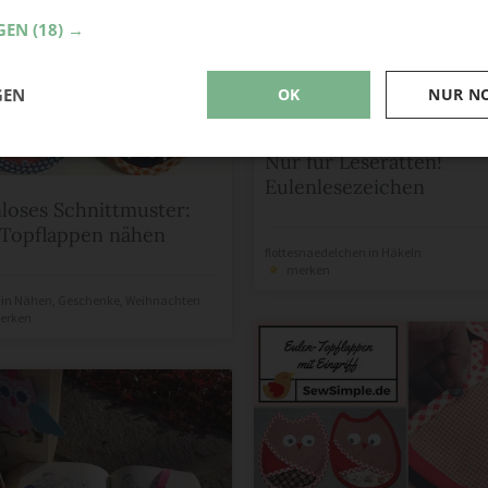
GEN
(18) →
GEN
OK
NUR N
Nur für Leseratten!
Eulenlesezeichen
loses Schnittmuster:
Topflappen nähen
flottesnaedelchen
in
Häkeln
merken
in
Nähen
,
Geschenke
,
Weihnachten
erken