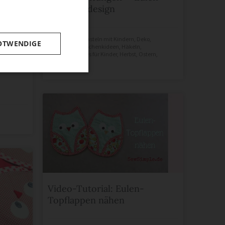
von berli design
berlidesign
in
Basteln mit Kindern
,
Deko
,
OTWENDIGE
Geschenke
,
Geschenkideen
,
Häkeln
,
Handgemachtes für Kinder
,
Herbst
,
Ostern
,
Weihnachten
merken
Video-Tutorial: Eulen-
Topflappen nähen