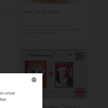
Gute Nacht Eulen
Marina Hammerle
in
Deko
,
Geschenke
,
Geschenkideen
,
Häkeln
,
Handgemachtes für
Kinder
,
HANDMADE HOME
merken
ren unser
GERMAN
bei.
ENGLISH
Häkelanleitungen °° Eulen °°