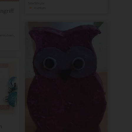
SewSimple
merken
ngriff
enkideen
,
n