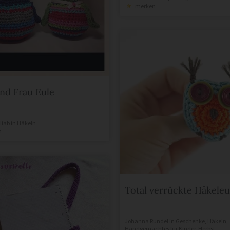
merken
nd Frau Eule
liab
in
Häkeln
n
Total verrückte Häkeleu
Johanna Rundel
in
Geschenke
,
Häkeln
,
Handgemachtes für Kinder
,
Herbst