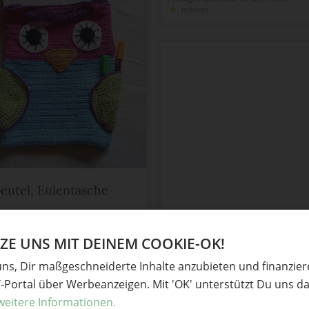
merken
eutel, Eulentasche
wolle1
in
Geschenke
,
Geschenkideen
,
E UNS MIT DEINEM COOKIE-OK!
ndgemachtes für Kinder
n
uns, Dir maßgeschneiderte Inhalte anzubieten und finanzie
Y-Portal über Werbeanzeigen. Mit 'OK' unterstützt Du uns da
weitere Informationen.