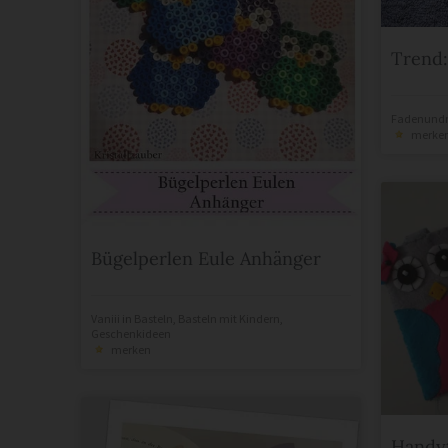
Trend:
Fadenund
merke
Bügelperlen Eule Anhänger
Vaniii
in
Basteln
,
Basteln mit Kindern
,
Geschenkideen
merken
Handy