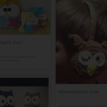
Nacht Eule“…
mmerle
in
Geschenke
,
Häkeln
,
htes für Kinder
n
Ohrenschützer Eule
lannie
in
Häkeln
,
Handgemachtes für Ki