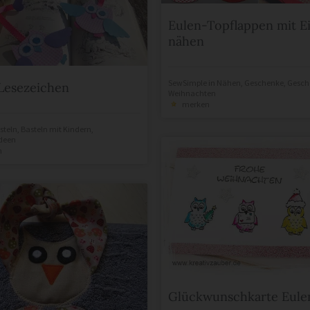
Eulen-Topflappen mit Ei
nähen
SewSimple
in
Nähen
,
Geschenke
,
Gesch
Lesezeichen
Weihnachten
merken
steln
,
Basteln mit Kindern
,
deen
n
Glückwunschkarte Eule