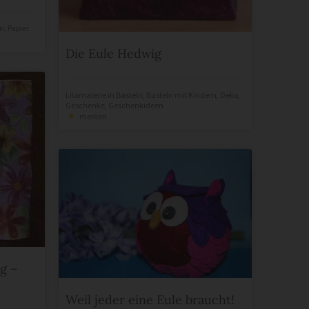
n
,
Papier
Die Eule Hedwig
Lilamalerie
in
Basteln
,
Basteln mit Kindern
,
Deko
,
Geschenke
,
Geschenkideen
merken
g –
Weil jeder eine Eule braucht!