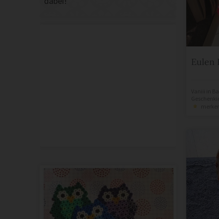
dabei!
Eulen 
Vaniii
in
Ba
Geschenki
merke