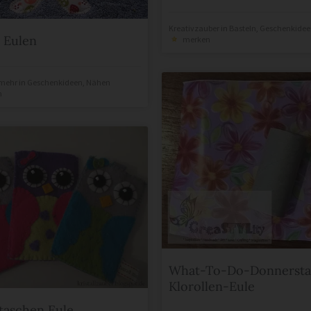
Kreativzauber
in
Basteln
,
Geschenkidee
 Eulen
merken
mehr
in
Geschenkideen
,
Nähen
n
What-To-Do-Donnersta
Klorollen-Eule
taschen Eule