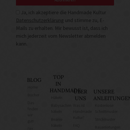
Ja, ich akzeptiere die Handmade Kultur
Datenschutzerklärung
und stimme zu, E-
Mails zu erhalten. Mir bewusst ist, dass ich
mich jederzeit vom Newsletter abmelden
kann.
TOP
BLOG
IN
Home
HANDMADE
ÜBER
UNSERE
Bücher
Häkeln
UNS
ANLEITUNGE
Das
Babysachen
Was ist
Kostenlose
finden
häkeln
Handmade
Schnittmuster
wir
Kultur?
Beanie
Strickmuster
gut!
häkeln
FAQ
Bauanleitungen
DIY