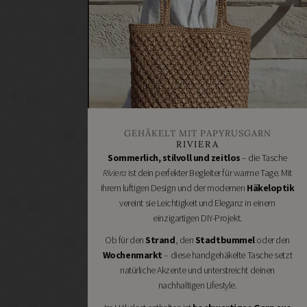
Heimwerken
Renovieren
DIY
GESCHÄFTE
Bastelbedarf
Stoffgeschäfte
Wollgeschäfte
GEHÄKELT MIT PAPYRUSGARN
Handgemachtes
RIVIERA
Schneidereibedarf
Sommerlich, stilvoll und zeitlos
– die Tasche
Riviera
ist dein perfekter Begleiter für warme Tage. Mit
Handarbeitszubehör
ihrem luftigen Design und der modernen
Häkeloptik
DIY
vereint sie Leichtigkeit und Eleganz in einem
Online
einzigartigen DIY-Projekt.
Shops
Ob für den
Strand
, den
Stadtbummel
oder den
Schmuckzubehör
Wochenmarkt
– diese handgehäkelte Tasche setzt
Nähmaschinen
natürliche Akzente und unterstreicht deinen
nachhaltigen Lifestyle.