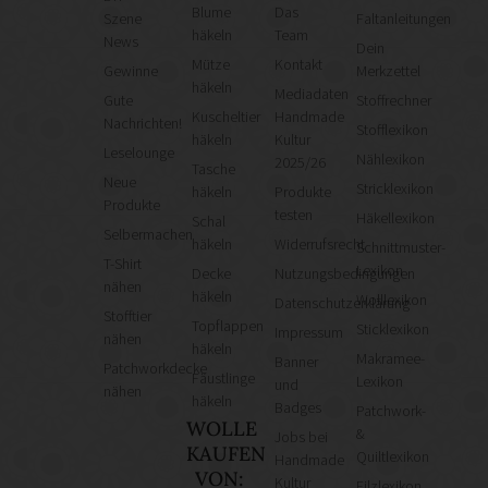
Blume
Das
Szene
Faltanleitungen
häkeln
Team
News
Dein
Mütze
Kontakt
Gewinne
Merkzettel
häkeln
Mediadaten
Gute
Stoffrechner
Kuscheltier
Handmade
Nachrichten!
Stofflexikon
häkeln
Kultur
Leselounge
Nählexikon
2025/26
Tasche
Neue
Stricklexikon
häkeln
Produkte
Produkte
testen
Häkellexikon
Schal
Selbermachen
häkeln
Widerrufsrecht
Schnittmuster-
T-Shirt
Lexikon
Decke
Nutzungsbedingungen
nähen
häkeln
Wolllexikon
Datenschutzerklärung
Stofftier
Topflappen
Sticklexikon
Impressum
nähen
häkeln
Makramee-
Banner
Patchworkdecke
Fäustlinge
Lexikon
und
nähen
häkeln
Badges
Patchwork-
WOLLE
&
Jobs bei
KAUFEN
Quiltlexikon
Handmade
VON:
Kultur
Filzlexikon