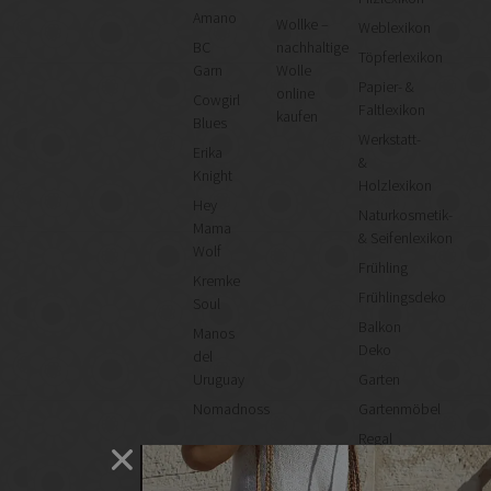
Amano
Wollke –
Weblexikon
BC
nachhaltige
Töpferlexikon
Garn
Wolle
Papier- &
online
Cowgirl
Faltlexikon
kaufen
Blues
Werkstatt-
Erika
&
Knight
Holzlexikon
Hey
Naturkosmetik-
Mama
& Seifenlexikon
Wolf
Frühling
Kremke
Frühlingsdeko
Soul
Balkon
Manos
Deko
del
Uruguay
Garten
Nomadnoss
Gartenmöbel
Regal
selber
machen