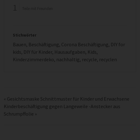
1
Teile mit Freunden
Stichwörter
Bauen
,
Beschäftigung
,
Corona Beschäftigung
,
DIY for
kids
,
DIY für Kinder
,
Hausaufgaben
,
Kids
,
Kinderzimmerdeko
,
nachhaltig
,
recycle
,
recyclen
«
Gesichtsmaske Schnittmuster für Kinder und Erwachsene
Kinderbeschäftigung gegen Langeweile -Anstecker aus
Schrumpffolie
»