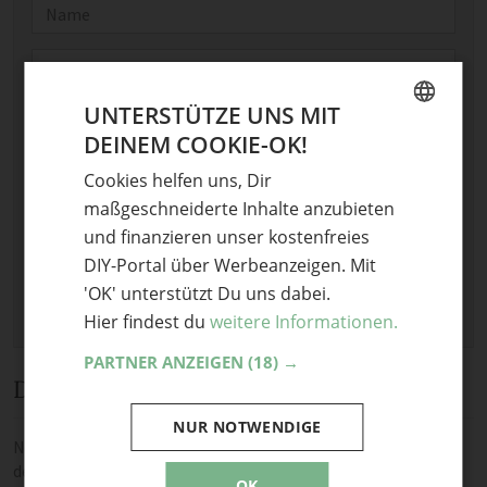
Name
E-Mail
UNTERSTÜTZE UNS MIT
Optional: Foto teilen
DEINEM COOKIE-OK!
GERMAN
Bild anhängen
Cookies helfen uns, Dir
ENGLISH
Keine Datei ausgewählt
maßgeschneiderte Inhalte anzubieten
Maximale Dateigröße: 8 MB.
und finanzieren unser kostenfreies
Erlaubt:
Bild
.
DIY-Portal über Werbeanzeigen. Mit
'OK' unterstützt Du uns dabei.
Hier findest du
weitere Informationen.
PARTNER ANZEIGEN
(18) →
Diskussion
NUR NOTWENDIGE
Noch keine Kommentare — sei die Erste oder der Erste und teile
deine Meinung.
OK