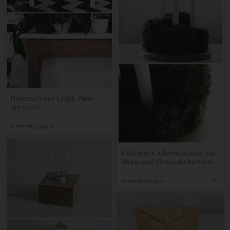
Holztisch mit Chalk Paint
upcyceln
schere leim papier
Kubischer Adventskranz aus
Moos und Getränkekartons
schere leim papier