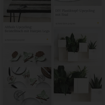
DIY Plastiktopf-Upcycling
mit Sisal
schere leim papier
Altholz Upcycling:
Beistelltisch mit Hairpin Legs
schere leim papier