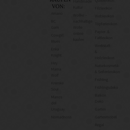
KAUFEN
Quiltlexikon
Handmade
VON:
Kultur
Filzlexikon
Amano
Wollke –
Weblexikon
BC
nachhaltige
Töpferlexikon
Garn
Wolle
Papier- &
online
Cowgirl
Faltlexikon
kaufen
Blues
Werkstatt-
Erika
&
Knight
Holzlexikon
Hey
Naturkosmetik-
Mama
& Seifenlexikon
Wolf
Frühling
Kremke
Frühlingsdeko
Soul
Balkon
Manos
Deko
del
Uruguay
Garten
Nomadnoss
Gartenmöbel
Regal