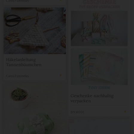
Caros Fummeley
Häkelanleitung
Tannenbäumchen
Caros Fummeley
Geschenke nachhaltig
verpacken
DIY MODE