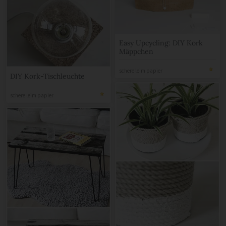
Easy Upcycling: DIY Kork
Mäppchen
schere leim papier
DIY Kork-Tischleuchte
schere leim papier