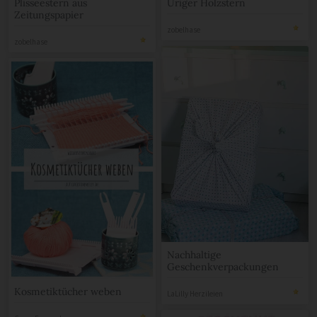
Plisseestern aus
Uriger Holzstern
Zeitungspapier
zobelhase
zobelhase
Nachhaltige
Geschenkverpackungen
Kosmetiktücher weben
LaLilly Herzileien