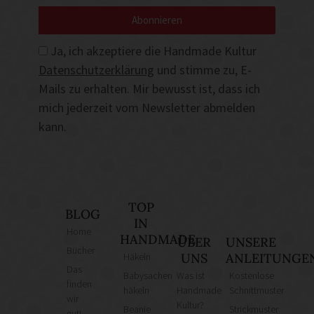
Abonnieren
Ja, ich akzeptiere die Handmade Kultur
Datenschutzerklärung
und stimme zu, E-
Mails zu erhalten. Mir bewusst ist, dass ich
mich jederzeit vom Newsletter abmelden
kann.
TOP
BLOG
IN
Home
HANDMADE
ÜBER
UNSERE
Bücher
Häkeln
UNS
ANLEITUNGE
Das
Babysachen
Was ist
Kostenlose
finden
häkeln
Handmade
Schnittmuster
wir
Kultur?
Beanie
Strickmuster