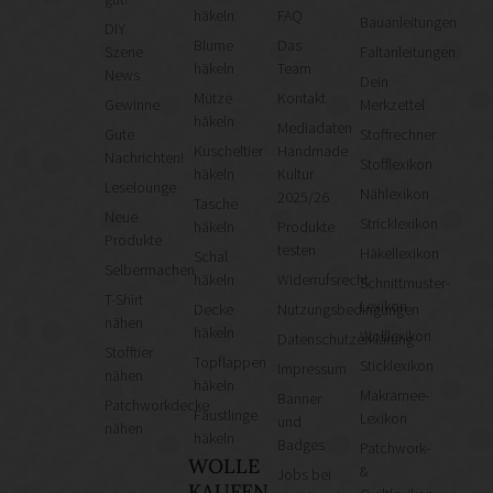
gut!
häkeln
FAQ
Bauanleitungen
DIY
Blume
Das
Szene
Faltanleitungen
häkeln
Team
News
Dein
Mütze
Kontakt
Gewinne
Merkzettel
häkeln
Mediadaten
Gute
Stoffrechner
Kuscheltier
Handmade
Nachrichten!
Stofflexikon
häkeln
Kultur
Leselounge
Nählexikon
2025/26
Tasche
Neue
Stricklexikon
häkeln
Produkte
Produkte
testen
Häkellexikon
Schal
Selbermachen
häkeln
Widerrufsrecht
Schnittmuster-
T-Shirt
Lexikon
Decke
Nutzungsbedingungen
nähen
häkeln
Wolllexikon
Datenschutzerklärung
Stofftier
Topflappen
Sticklexikon
Impressum
nähen
häkeln
Makramee-
Banner
Patchworkdecke
Fäustlinge
Lexikon
und
nähen
häkeln
Badges
Patchwork-
WOLLE
&
Jobs bei