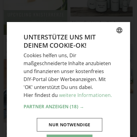
Upcycling in der Küche:
Gewürzgläser mit
Kreidefarbe
UNTERSTÜTZE UNS MIT
schere leim papier
Knisterkerze mit Holzdocht
DEINEM COOKIE-OK!
GERMAN
PRINT.CRAFT.LOVE!
Cookies helfen uns, Dir
ENGLISH
maßgeschneiderte Inhalte anzubieten
und finanzieren unser kostenfreies
DIY-Portal über Werbeanzeigen. Mit
'OK' unterstützt Du uns dabei.
Hier findest du
weitere Informationen.
PARTNER ANZEIGEN
(18) →
NUR NOTWENDIGE
DIY Bienenwachstücher –
statt Plastikfolie