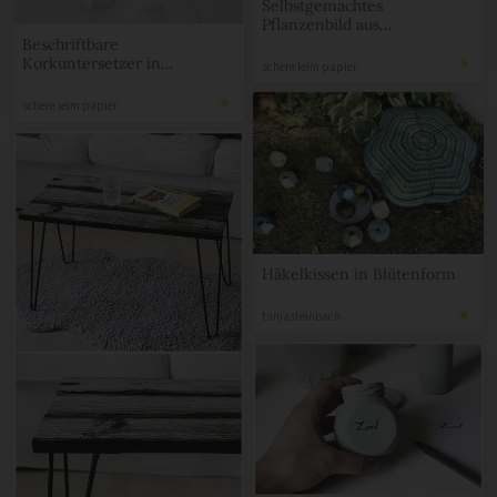
Selbstgemachtes
Pflanzenbild aus
Getränkekartons
Beschriftbare
Korkuntersetzer in
schere leim papier
Blumenform
schere leim papier
Häkelkissen in Blütenform
tanjasteinbach