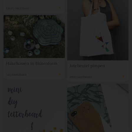
Brotbeutel
LaLilly Herzileien
Häkelkissen in Blütenform
Jutebeutel pimpen
tanjasteinbach
lettersandbeads