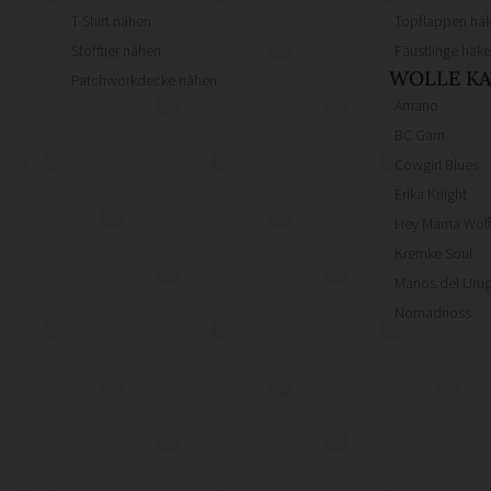
T-Shirt nähen
Topflappen häk
Stofftier nähen
Fäustlinge häke
WOLLE KA
Patchworkdecke nähen
Amano
BC Garn
Cowgirl Blues
Erika Knight
Hey Mama Wol
Kremke Soul
Manos del Uru
Nomadnoss