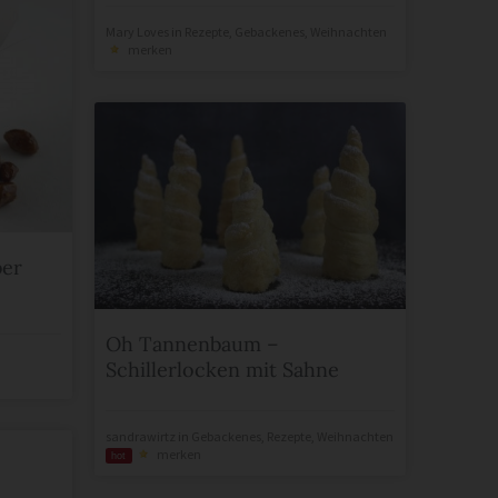
Mary Loves
in
Rezepte
,
Gebackenes
,
Weihnachten
merken
ber
Oh Tannenbaum –
Schillerlocken mit Sahne
sandrawirtz
in
Gebackenes
,
Rezepte
,
Weihnachten
merken
hot