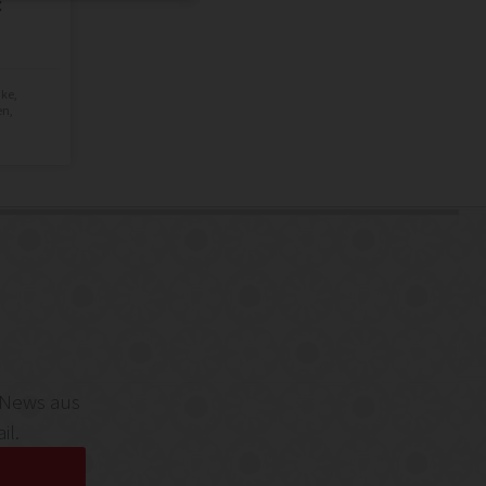
:
nke
,
en
,
 News aus
il.