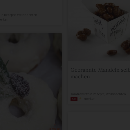
in
Rezepte
,
Weihnachten
erken
Gebrannte Mandeln sel
machen
sandrawirtz
in
Rezepte
,
Weihnachten
merken
hot