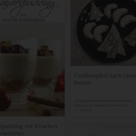
Vanillekipferl nach Oma
Rezept
allesbiggi
in
Alte Handwerkstechniken
,
Gebackenes
,
Rezepte
,
Weihnachten
merken
pudding mit Kirschen
ekulatius