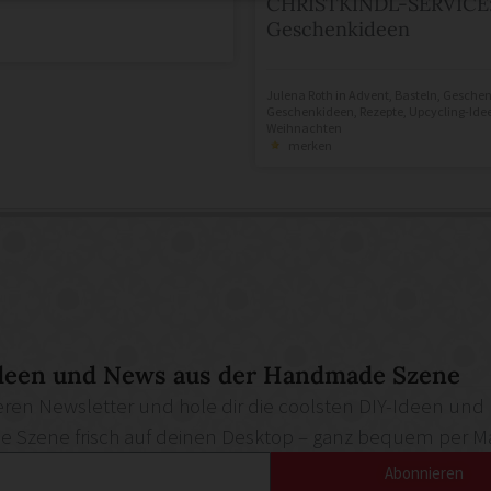
CHRISTKINDL-SERVICE
Geschenkideen
Julena Roth
in
Advent
,
Basteln
,
Gesche
Geschenkideen
,
Rezepte
,
Upcycling-Ide
Weihnachten
merken
deen und News aus der Handmade Szene
ren Newsletter und hole dir die coolsten DIY-Ideen und
Szene frisch auf deinen Desktop – ganz bequem per Ma
Abonnieren