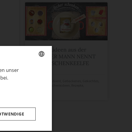
Geschenkideen aus der
Küche: DER MANN NENNT
MICH GESCHENKEELFE
ren unser
GERMAN
bei.
ENGLISH
Julena Roth
in
Advent
,
Gebackenes
,
Gekochtes
,
Geschenke
,
Geschenkideen
,
Rezepte
,
Weihnachten
merken
OTWENDIGE