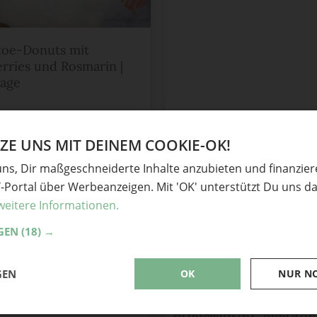
toe-Donuts mit
rries und Rosmarin |
age
in
Rezepte
,
Advent
,
Gebackenes
,
deen
,
Weihnachten
E UNS MIT DEINEM COOKIE-OK!
erken
uns, Dir maßgeschneiderte Inhalte anzubieten und finanzie
Y-Portal über Werbeanzeigen. Mit 'OK' unterstützt Du uns da
weitere Informationen.
GEN
(18) →
GEN
OK
NUR N