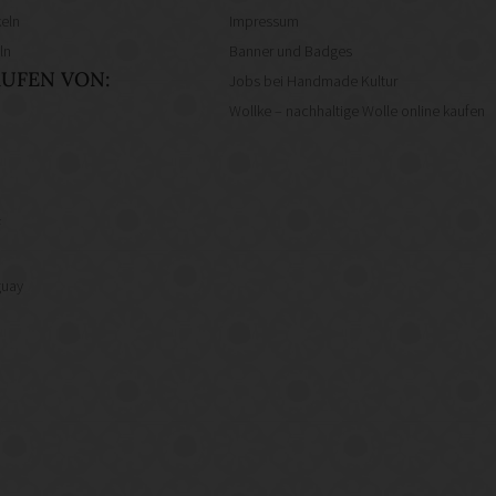
eln
Impressum
ln
Banner und Badges
UFEN VON:
Jobs bei Handmade Kultur
Wollke – nachhaltige Wolle online kaufen
f
guay