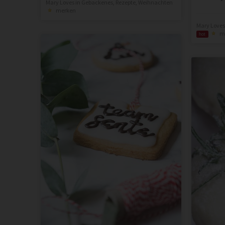
Mary Loves
in
Gebackenes
,
Rezepte
,
Weihnachten
merken
Mary Loves
m
hot