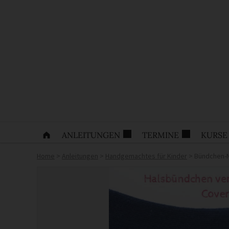
ANLEITUNGEN
TERMINE
KURSE
Home
>
Anleitungen
>
Handgemachtes für Kinder
>
Bündchen-N