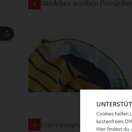
Bündchen annähen (Versäuberu
1
UNTERSTÜTZ
Cookies helfen 
kostenfreies DI
Untersteppnaht
2
Hier findest du