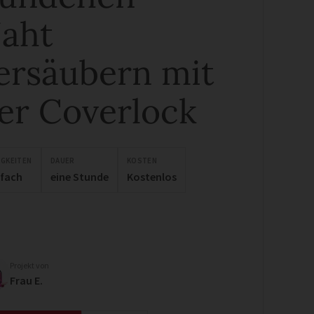
aht
ersäubern mit
er Coverlock
IGKEITEN
DAUER
KOSTEN
nfach
eine Stunde
Kostenlos
Projekt von
Frau E.