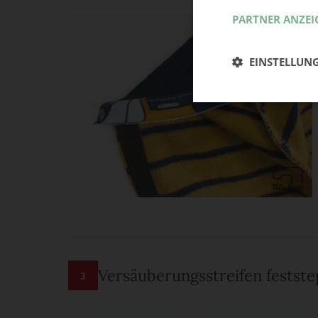
PARTNER ANZEI
EINSTELLUN
Versäuberungsstreifen festst
3