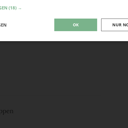
GEN
(18) →
GEN
OK
NUR N
eppen