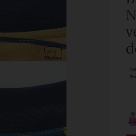
N
v
d
FÄH
Ei