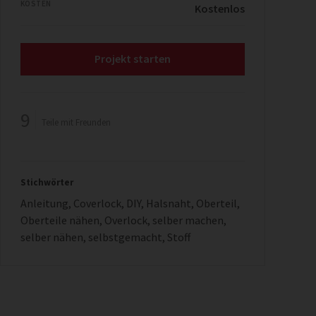
KOSTEN
Kostenlos
Projekt starten
9
Teile mit Freunden
Stichwörter
Anleitung
,
Coverlock
,
DIY
,
Halsnaht
,
Oberteil
,
Oberteile nähen
,
Overlock
,
selber machen
,
selber nähen
,
selbstgemacht
,
Stoff