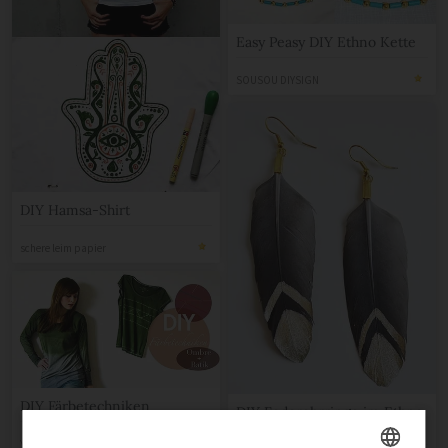
Easy Peasy DIY Ethno Kette
SOUSOU DIYSIGN
DIY Hamsa-Shirt
schere leim papier
DIY Färbetechniken
DIY Federohrringe im Ethno
Look
You & I DIY