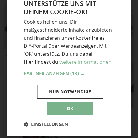
UNTERSTÜTZE UNS MIT
SOUSOU DIYSIGN
DEINEM COOKIE-OK!
GERMAN
Cookies helfen uns, Dir
ENGLISH
maßgeschneiderte Inhalte anzubieten
und finanzieren unser kostenfreies
DIY-Portal über Werbeanzeigen. Mit
'OK' unterstützt Du uns dabei.
Buntes Upcycling: Boho-
Tasche
Hier findest du
weitere Informationen.
schere leim papier
PARTNER ANZEIGEN
(18) →
NUR NOTWENDIGE
OK
Boho-Schmuck
selbstgemacht: Quastenkette
EINSTELLUNGEN
aus Holzperlen
schere leim papier