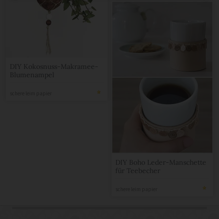
DIY Kokosnuss-Makramee-
Blumenampel
schere leim papier
DIY Boho Leder-Manschette
für Teebecher
schere leim papier