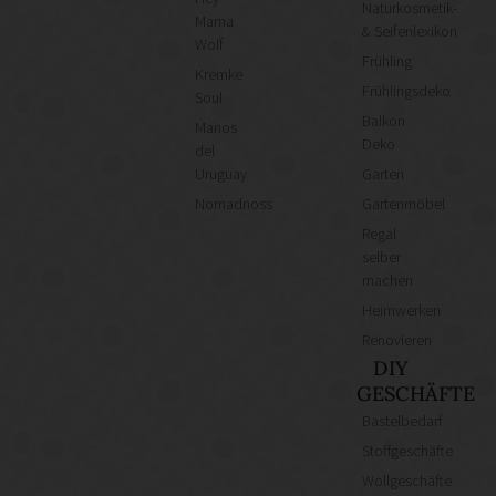
Naturkosmetik-
Mama
& Seifenlexikon
Wolf
Frühling
Kremke
Frühlingsdeko
Soul
Balkon
Manos
Deko
del
Uruguay
Garten
Nomadnoss
Gartenmöbel
Regal
selber
machen
Heimwerken
Renovieren
DIY
GESCHÄFTE
Bastelbedarf
Stoffgeschäfte
Wollgeschäfte