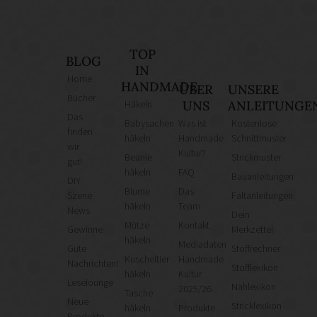
TOP
BLOG
IN
Home
HANDMADE
ÜBER
UNSERE
Bücher
Häkeln
UNS
ANLEITUNGE
Das
Babysachen
Was ist
Kostenlose
finden
häkeln
Handmade
Schnittmuster
wir
Kultur?
Beanie
Strickmuster
gut!
häkeln
FAQ
Bauanleitungen
DIY
Blume
Das
Szene
Faltanleitungen
häkeln
Team
News
Dein
Mütze
Kontakt
Gewinne
Merkzettel
häkeln
Mediadaten
Gute
Stoffrechner
Kuscheltier
Handmade
Nachrichten!
Stofflexikon
häkeln
Kultur
Leselounge
Nählexikon
2025/26
Tasche
Neue
Stricklexikon
häkeln
Produkte
Produkte