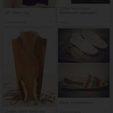
T-Shirt mit Ethno-
Brusttasche aufpeppen
DIY Ethno-Top
Filizity.
schere leim papier
Bunte Schuhmalerei
„Indian Spirit“ Kette aus
schere leim papier