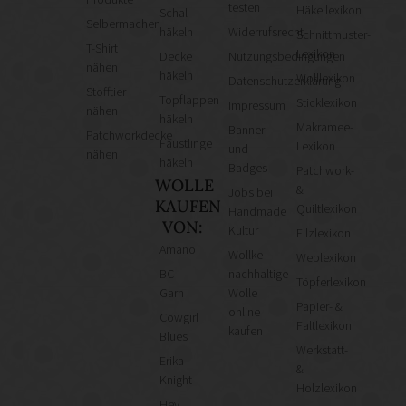
testen
Häkellexikon
Schal
Selbermachen
häkeln
Widerrufsrecht
Schnittmuster-
T-Shirt
Lexikon
Decke
Nutzungsbedingungen
nähen
häkeln
Wolllexikon
Datenschutzerklärung
Stofftier
Topflappen
Sticklexikon
Impressum
nähen
häkeln
Makramee-
Banner
Patchworkdecke
Fäustlinge
Lexikon
und
nähen
häkeln
Badges
Patchwork-
WOLLE
&
Jobs bei
KAUFEN
Quiltlexikon
Handmade
VON:
Kultur
Filzlexikon
Amano
Wollke –
Weblexikon
BC
nachhaltige
Töpferlexikon
Garn
Wolle
Papier- &
online
Cowgirl
Faltlexikon
kaufen
Blues
Werkstatt-
Erika
&
Knight
Holzlexikon
Hey