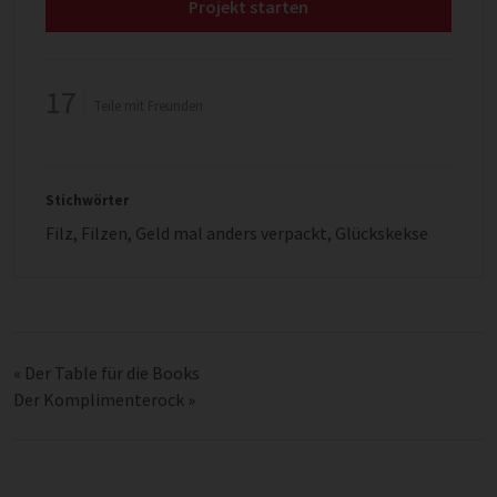
Projekt starten
17
Teile mit Freunden
Stichwörter
Filz
,
Filzen
,
Geld mal anders verpackt
,
Glückskekse
«
Der Table für die Books
Der Komplimenterock
»