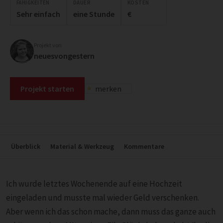
FÄHIGKEITEN
DAUER
KOSTEN
Sehr einfach
eine Stunde
€
Projekt von
neuesvongestern
Projekt starten
merken
Überblick
Material & Werkzeug
Kommentare
Ich wurde letztes Wochenende auf eine Hochzeit
eingeladen und musste mal wieder Geld verschenken.
Aber wenn ich das schon mache, dann muss das ganze auch