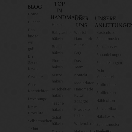
TOP
BLOG
IN
Home
HANDMADE
ÜBER
UNSERE
Bücher
Häkeln
UNS
ANLEITUNGE
Das
Babysachen
Was ist
Kostenlose
finden
häkeln
Handmade
Schnittmuster
wir
Kultur?
Beanie
Strickmuster
gut!
häkeln
FAQ
Bauanleitungen
DIY
Blume
Das
Szene
Faltanleitungen
häkeln
Team
News
Dein
Mütze
Kontakt
Gewinne
Merkzettel
häkeln
Mediadaten
Gute
Stoffrechner
Kuscheltier
Handmade
Nachrichten!
Stofflexikon
häkeln
Kultur
Leselounge
Nählexikon
2025/26
Tasche
Neue
Stricklexikon
häkeln
Produkte
Produkte
testen
Häkellexikon
Schal
Selbermachen
häkeln
Widerrufsrecht
Schnittmuster-
T-Shirt
Lexikon
Decke
Nutzungsbedingungen