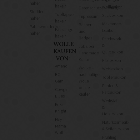
nähen
häkeln
Wolllexikon
Datenschutzerklärung
Stofftier
Topflappen
Sticklexikon
Impressum
nähen
häkeln
Makramee-
Banner
Patchworkdecke
Fäustlinge
Lexikon
und
nähen
häkeln
Badges
Patchwork-
WOLLE
&
Jobs bei
KAUFEN
Quiltlexikon
Handmade
VON:
Kultur
Filzlexikon
Amano
Wollke –
Weblexikon
BC
nachhaltige
Töpferlexikon
Garn
Wolle
Papier- &
online
Cowgirl
Faltlexikon
kaufen
Blues
Werkstatt-
Erika
&
Knight
Holzlexikon
Hey
Naturkosmetik-
Mama
& Seifenlexikon
Wolf
Frühling