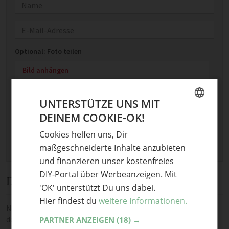
Name
E-Mail
Optional: Foto teilen
Bild anhängen
Keine Datei ausgewählt
Maximale Dateigröße: 8 MB.
UNTERSTÜTZE UNS MIT
Erlaubt:
Bild
.
DEINEM COOKIE-OK!
GERMAN
Cookies helfen uns, Dir
ENGLISH
maßgeschneiderte Inhalte anzubieten
und finanzieren unser kostenfreies
DIY-Portal über Werbeanzeigen. Mit
Diskussion
'OK' unterstützt Du uns dabei.
Hier findest du
weitere Informationen.
Noch keine Kommentare — sei die Erste oder der Erste und teile
deine Meinung.
PARTNER ANZEIGEN
(18) →