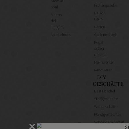
Kremke
Frühlingsdeko
Soul
Balkon
Manos
Deko
del
Uruguay
Garten
Nomadnoss
Gartenmöbel
Regal
selber
machen
Heimwerken
Renovieren
DIY
GESCHÄFTE
Bastelbedarf
Stoffgeschäfte
Wollgeschäfte
Handgemachtes
Schneidereibedarf