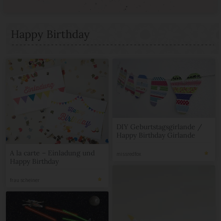
Happy Birthday
DIY Geburtstagsgirlande /
Happy Birthday Girlande
A la carte – Einladung und
missredfox
Happy Birthday
frau scheiner