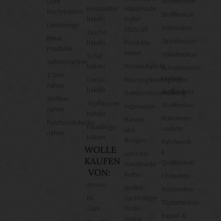
Gute
Stoffrechner
Kuscheltier
Handmade
Nachrichten!
Stofflexikon
häkeln
Kultur
Leselounge
Nählexikon
2025/26
Tasche
Neue
Stricklexikon
häkeln
Produkte
Produkte
testen
Häkellexikon
Schal
Selbermachen
häkeln
Widerrufsrecht
Schnittmuster-
T-Shirt
Lexikon
Decke
Nutzungsbedingungen
nähen
häkeln
Wolllexikon
Datenschutzerklärung
Stofftier
Topflappen
Sticklexikon
Impressum
nähen
häkeln
Makramee-
Banner
Patchworkdecke
Fäustlinge
Lexikon
und
nähen
häkeln
Badges
Patchwork-
WOLLE
&
Jobs bei
KAUFEN
Quiltlexikon
Handmade
VON:
Kultur
Filzlexikon
Amano
Wollke –
Weblexikon
BC
nachhaltige
Töpferlexikon
Garn
Wolle
Papier- &
online