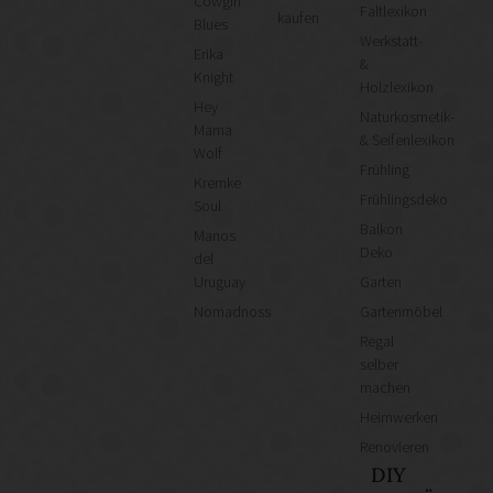
Cowgirl
Faltlexikon
kaufen
Blues
Werkstatt-
Erika
&
Knight
Holzlexikon
Hey
Naturkosmetik-
Mama
& Seifenlexikon
Wolf
Frühling
Kremke
Frühlingsdeko
Soul
Balkon
Manos
Deko
del
Uruguay
Garten
Nomadnoss
Gartenmöbel
Regal
selber
machen
Heimwerken
Renovieren
DIY