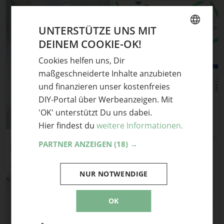
UNTERSTÜTZE UNS MIT
DEINEM COOKIE-OK!
GERMAN
Cookies helfen uns, Dir
ENGLISH
maßgeschneiderte Inhalte anzubieten
und finanzieren unser kostenfreies
DIY-Portal über Werbeanzeigen. Mit
Happy Birthday to you –
Karte
'OK' unterstützt Du uns dabei.
Hier findest du
weitere Informationen.
Love Decorations
„Erdbeer-Biskuit-Charlotte!“
PARTNER ANZEIGEN
(18) →
[Happy Birthday]
Lisbeths
NUR NOTWENDIGE
OK