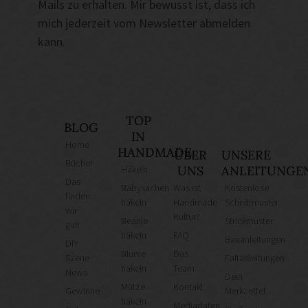
Mails zu erhalten. Mir bewusst ist, dass ich
mich jederzeit vom Newsletter abmelden
kann.
TOP
BLOG
IN
Home
HANDMADE
ÜBER
UNSERE
Bücher
Häkeln
UNS
ANLEITUNGE
Das
Babysachen
Was ist
Kostenlose
finden
häkeln
Handmade
Schnittmuster
wir
Kultur?
Beanie
Strickmuster
gut!
häkeln
FAQ
Bauanleitungen
DIY
Blume
Das
Szene
Faltanleitungen
häkeln
Team
News
Dein
Mütze
Kontakt
Gewinne
Merkzettel
häkeln
Mediadaten