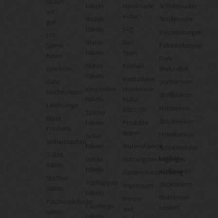
finden
häkeln
Handmade
Schnittmuster
wir
Kultur?
Beanie
Strickmuster
gut!
häkeln
FAQ
Bauanleitungen
DIY
Blume
Das
Szene
Faltanleitungen
häkeln
Team
News
Dein
Mütze
Kontakt
Gewinne
Merkzettel
häkeln
Mediadaten
Gute
Stoffrechner
Kuscheltier
Handmade
Nachrichten!
Stofflexikon
häkeln
Kultur
Leselounge
Nählexikon
2025/26
Tasche
Neue
Stricklexikon
häkeln
Produkte
Produkte
testen
Häkellexikon
Schal
Selbermachen
häkeln
Widerrufsrecht
Schnittmuster-
T-Shirt
Lexikon
Decke
Nutzungsbedingungen
nähen
häkeln
Wolllexikon
Datenschutzerklärung
Stofftier
Topflappen
Sticklexikon
Impressum
nähen
häkeln
Makramee-
Banner
Patchworkdecke
Fäustlinge
Lexikon
und
nähen
häkeln