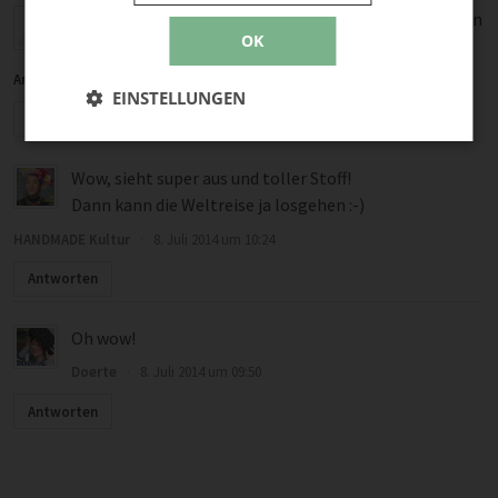
Der Rucksach schaut klasse aus und ich würde den gern
OK
nachnähen.
Anita Weix
·
8. Juli 2014 um 11:59
EINSTELLUNGEN
Antworten
Wow, sieht super aus und toller Stoff!
Dann kann die Weltreise ja losgehen :-)
HANDMADE Kultur
·
8. Juli 2014 um 10:24
Antworten
Oh wow!
Doerte
·
8. Juli 2014 um 09:50
Antworten