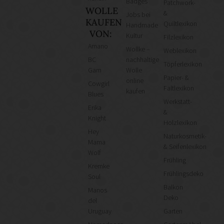
Badges
Patchwork-
WOLLE
&
Jobs bei
KAUFEN
Quiltlexikon
Handmade
VON:
Kultur
Filzlexikon
Amano
Wollke –
Weblexikon
BC
nachhaltige
Töpferlexikon
Garn
Wolle
Papier- &
online
Cowgirl
Faltlexikon
kaufen
Blues
Werkstatt-
Erika
&
Knight
Holzlexikon
Hey
Naturkosmetik-
Mama
& Seifenlexikon
Wolf
Frühling
Kremke
Frühlingsdeko
Soul
Balkon
Manos
Deko
del
Uruguay
Garten