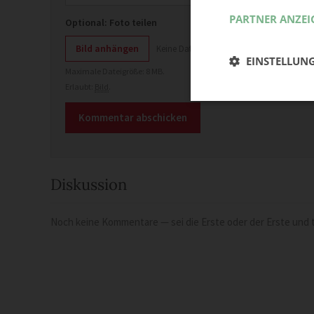
PARTNER ANZEI
Optional: Foto teilen
Bild anhängen
Keine Datei ausgewählt
EINSTELLUN
Maximale Dateigröße: 8 MB.
Erlaubt:
Bild
.
Diskussion
Noch keine Kommentare — sei die Erste oder der Erste und t