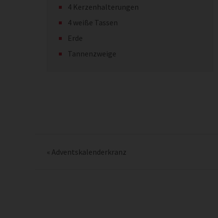
4 Kerzenhalterungen
4 weiße Tassen
Erde
Tannenzweige
«
Adventskalenderkranz