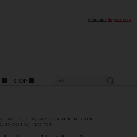
Anmelden
|
Registrieren
E
SHOP
NT
,
BASTELN
,
DEKO
,
RAUMGESTALTUNG
,
RECYCLING
,
CLING-IDEEN
,
WEIHNACHTEN