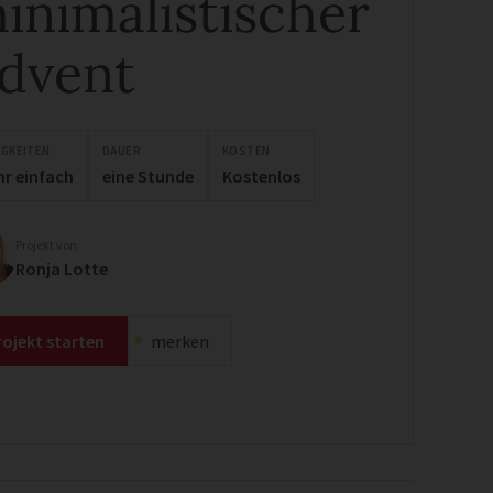
inimalistischer
dvent
IGKEITEN
DAUER
KOSTEN
hr einfach
eine Stunde
Kostenlos
Projekt von
Ronja Lotte
rojekt starten
merken