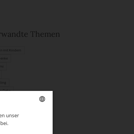
rwandte Themen
ln mit Kindern
henke
mi
ling
n-Deko
nachten
t
ren unser
GERMAN
bei.
ENGLISH