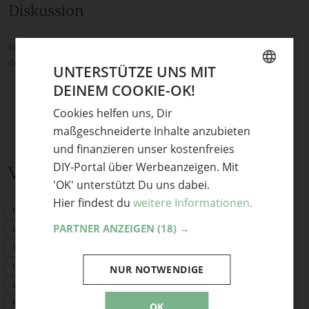
Diskussion
Noch keine Kommentare — sei die Erste oder der Erste und teile
deine Meinung.
UNTERSTÜTZE UNS MIT
DEINEM COOKIE-OK!
GERMAN
Cookies helfen uns, Dir
ENGLISH
maßgeschneiderte Inhalte anzubieten
und finanzieren unser kostenfreies
DIY-Portal über Werbeanzeigen. Mit
Verwandte Themen
'OK' unterstützt Du uns dabei.
Hier findest du
weitere Informationen.
Mitbringsel
PARTNER ANZEIGEN
(18) →
Geschenkideen
Geburtstagskarte
Upcycling
NUR NOTWENDIGE
Schnittmuster
PDF-Schnittmuster
OK