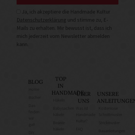
Ja, ich akzeptiere die Handmade Kultur
Datenschutzerklärung
und stimme zu, E-
Mails zu erhalten. Mir bewusst ist, dass ich
mich jederzeit vom Newsletter abmelden
kann.
TOP
BLOG
IN
Home
HANDMADE
ÜBER
UNSERE
Bücher
Häkeln
UNS
ANLEITUNGE
Das
Babysachen
Was ist
Kostenlose
finden
häkeln
Handmade
Schnittmuster
wir
Kultur?
Beanie
Strickmuster
gut!
häkeln
FAQ
Bauanleitungen
DIY