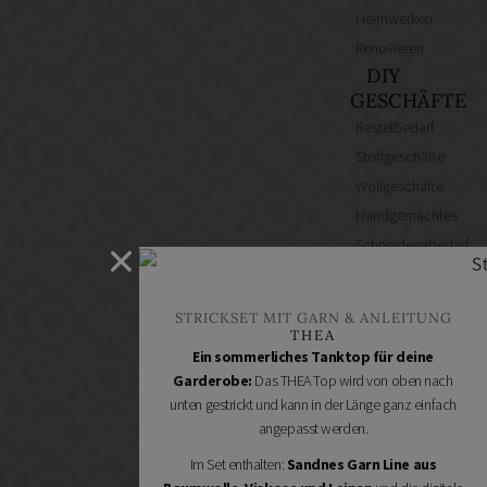
Heimwerken
Renovieren
DIY
GESCHÄFTE
Bastelbedarf
Stoffgeschäfte
Wollgeschäfte
Handgemachtes
Schneidereibedarf
Handarbeitszubehör
DIY
STRICKSET MIT GARN & ANLEITUNG
Online
THEA
Shops
Ein sommerliches Tanktop für deine
Schmuckzubehör
Garderobe:
Das THEA Top wird von oben nach
unten gestrickt und kann in der Länge ganz einfach
Nähmaschinen
angepasst werden.
Im Set enthalten:
Sandnes Garn Line aus