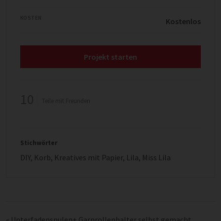
KOSTEN
Kostenlos
Projekt starten
10
Teile mit Freunden
Stichwörter
DIY
,
Korb
,
Kreatives mit Papier
,
Lila
,
Miss Lila
«
Unterfadenspulen+ Garnrollenhalter selbst gemacht