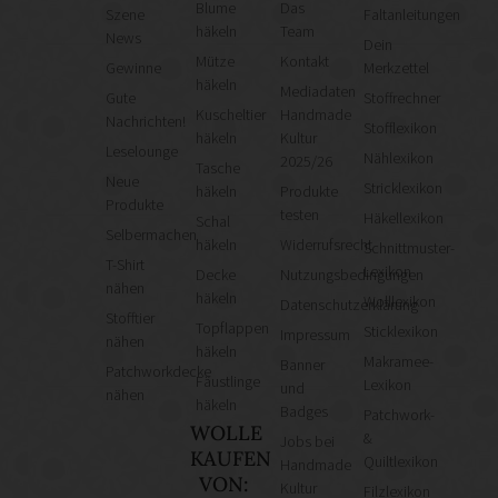
Blume
Das
Szene
Faltanleitungen
häkeln
Team
News
Dein
Mütze
Kontakt
Gewinne
Merkzettel
häkeln
Mediadaten
Gute
Stoffrechner
Kuscheltier
Handmade
Nachrichten!
Stofflexikon
häkeln
Kultur
Leselounge
Nählexikon
2025/26
Tasche
Neue
Stricklexikon
häkeln
Produkte
Produkte
testen
Häkellexikon
Schal
Selbermachen
häkeln
Widerrufsrecht
Schnittmuster-
T-Shirt
Lexikon
Decke
Nutzungsbedingungen
nähen
häkeln
Wolllexikon
Datenschutzerklärung
Stofftier
Topflappen
Sticklexikon
Impressum
nähen
häkeln
Makramee-
Banner
Patchworkdecke
Fäustlinge
Lexikon
und
nähen
häkeln
Badges
Patchwork-
WOLLE
&
Jobs bei
KAUFEN
Quiltlexikon
Handmade
VON:
Kultur
Filzlexikon