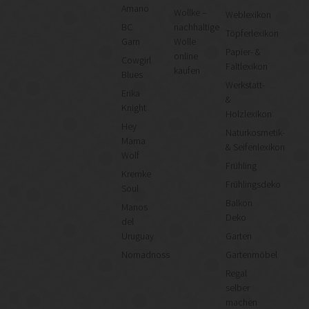
Amano
Wollke –
Weblexikon
BC
nachhaltige
Töpferlexikon
Garn
Wolle
Papier- &
online
Cowgirl
Faltlexikon
kaufen
Blues
Werkstatt-
Erika
&
Knight
Holzlexikon
Hey
Naturkosmetik-
Mama
& Seifenlexikon
Wolf
Frühling
Kremke
Frühlingsdeko
Soul
Balkon
Manos
Deko
del
Uruguay
Garten
Nomadnoss
Gartenmöbel
Regal
selber
machen