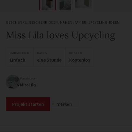
GESCHENKE
,
GESCHENKIDEEN
,
NÄHEN
,
PAPIER
,
UPCYCLING-IDEEN
Miss Lila loves Upcycling
FÄHIGKEITEN
DAUER
KOSTEN
Einfach
eine Stunde
Kostenlos
Projekt von
MissLila
Projekt starten
merken