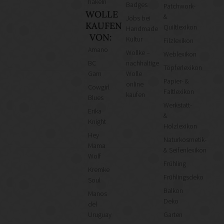
häkeln
Badges
Patchwork-
WOLLE
&
Jobs bei
KAUFEN
Quiltlexikon
Handmade
VON:
Kultur
Filzlexikon
Amano
Wollke –
Weblexikon
BC
nachhaltige
Töpferlexikon
Garn
Wolle
Papier- &
online
Cowgirl
Faltlexikon
kaufen
Blues
Werkstatt-
Erika
&
Knight
Holzlexikon
Hey
Naturkosmetik-
Mama
& Seifenlexikon
Wolf
Frühling
Kremke
Frühlingsdeko
Soul
Balkon
Manos
Deko
del
Uruguay
Garten