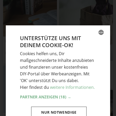
UNTERSTÜTZE UNS MIT
kleine Küchenhelfer
DEINEM COOKIE-OK!
GERMAN
6
Teile mit Freunden
Cookies helfen uns, Dir
ENGLISH
maßgeschneiderte Inhalte anzubieten
Miss Lila loves Upcycling
und finanzieren unser kostenfreies
DIY-Portal über Werbeanzeigen. Mit
10
Teile mit Freunden
'OK' unterstützt Du uns dabei.
Hier findest du
weitere Informationen.
PARTNER ANZEIGEN
(18) →
NUR NOTWENDIGE