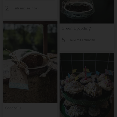
2
Teile mit Freunden
Green Upcycling
5
Teile mit Freunden
Seedballs