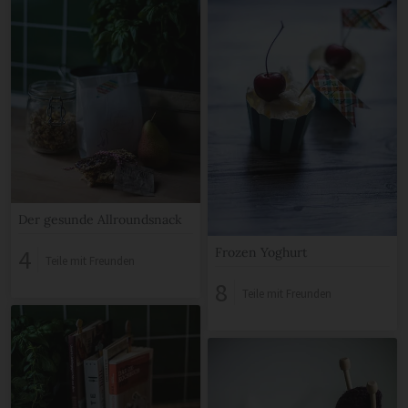
Der gesunde Allroundsnack
4
Frozen Yoghurt
Teile mit Freunden
8
Teile mit Freunden