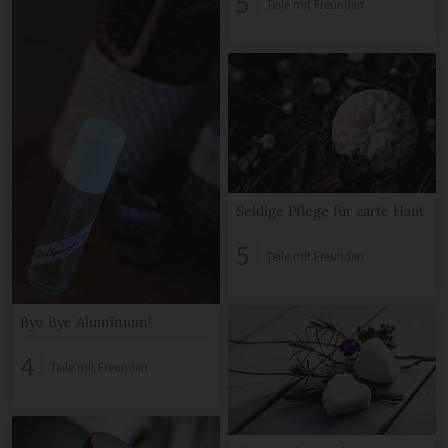
5
Teile mit Freunden
Seidige Pflege für zarte Haut
5
Teile mit Freunden
Bye Bye Aluminium!
4
Teile mit Freunden