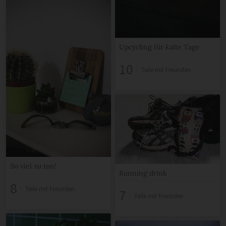
Upcycling für kalte Tage
10
Teile mit Freunden
So viel zu tun!
Running drink
8
Teile mit Freunden
7
Teile mit Freunden