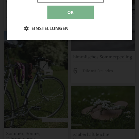
fruchtig frischer Eistee
OK
3
Teile mit Freunden
EINSTELLUNGEN
himmlisches Sommerpeeling
6
Teile mit Freunden
Sommer, Sonne,
zauberhaft leichte
Fahrradtouren