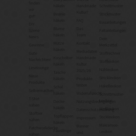
finden
häkeln
Handmade
Schnittmuster
wir
Kultur?
Beanie
Strickmuster
gut!
häkeln
FAQ
Bauanleitungen
DIY
Blume
Das
Szene
Faltanleitungen
häkeln
Team
News
Dein
Mütze
Kontakt
Gewinne
Merkzettel
häkeln
Mediadaten
Gute
Stoffrechner
Kuscheltier
Handmade
Nachrichten!
Stofflexikon
häkeln
Kultur
Leselounge
Nählexikon
2025/26
Tasche
Neue
Stricklexikon
häkeln
Produkte
Produkte
testen
Häkellexikon
Schal
Selbermachen
häkeln
Widerrufsrecht
Schnittmuster-
T-Shirt
Lexikon
Decke
Nutzungsbedingungen
nähen
häkeln
Wolllexikon
Datenschutzerklärung
Stofftier
Topflappen
Sticklexikon
Impressum
nähen
häkeln
Makramee-
Banner
Patchworkdecke
Fäustlinge
Lexikon
und
nähen