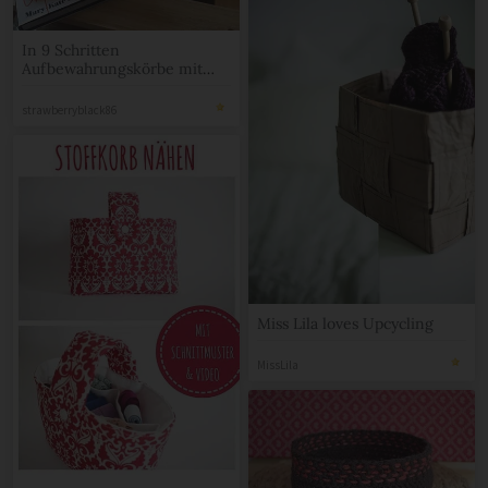
In 9 Schritten
Aufbewahrungskörbe mit
Textilgarn häkeln
strawberryblack86
Miss Lila loves Upcycling
MissLila