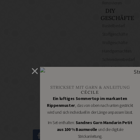
Renovieren
DIY
GESCHÄFTE
Bastelbedarf
Stoffgeschäfte
Wollgeschäfte
Handgemachtes
Schneidereibedarf
Handarbeitszubehör
DIY
Online
STRICKSET MIT GARN & ANLEITUNG
Shops
CÉCILE
Schmuckzubehör
Ein luftiges Sommertop im markanten
Rippenmuster
, das von oben nach unten gestrickt
Nähmaschinen
wird und sich individuell in der Länge anpassen lässt.
Im Set enthalten:
Sandnes Garn Mandarin Petit
aus 100 % Baumwolle
und die digitale
Strickanleitung.