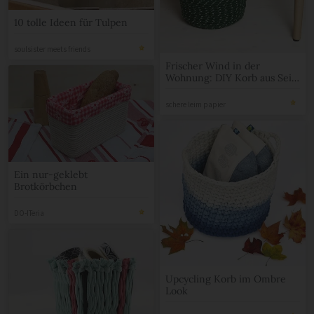
10 tolle Ideen für Tulpen
soulsister meets friends
Frischer Wind in der
Wohnung: DIY Korb aus Seil
und Leder
schere leim papier
Ein nur-geklebt
Brotkörbchen
DO-ITeria
Upcycling Korb im Ombre
Look