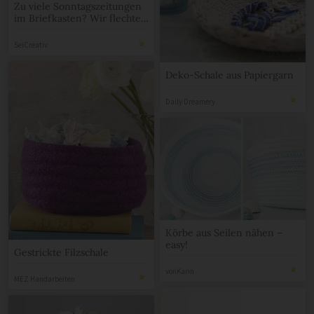
Zu viele Sonntagszeitungen
im Briefkasten? Wir flechten
daraus hübsche Körbe!
SeiCreativ
Deko-Schale aus Papiergarn
Daily Dreamery
Körbe aus Seilen nähen –
easy!
Gestrickte Filzschale
vonKarin
MEZ Handarbeiten