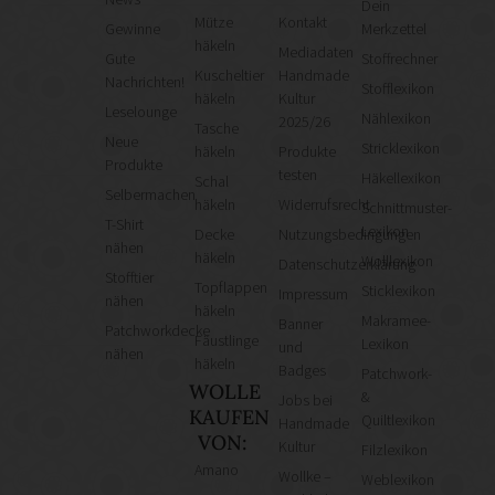
Dein
Mütze
Kontakt
Gewinne
Merkzettel
häkeln
Mediadaten
Gute
Stoffrechner
Kuscheltier
Handmade
Nachrichten!
Stofflexikon
häkeln
Kultur
Leselounge
Nählexikon
2025/26
Tasche
Neue
Stricklexikon
häkeln
Produkte
Produkte
testen
Häkellexikon
Schal
Selbermachen
häkeln
Widerrufsrecht
Schnittmuster-
T-Shirt
Lexikon
Decke
Nutzungsbedingungen
nähen
häkeln
Wolllexikon
Datenschutzerklärung
Stofftier
Topflappen
Sticklexikon
Impressum
nähen
häkeln
Makramee-
Banner
Patchworkdecke
Fäustlinge
Lexikon
und
nähen
häkeln
Badges
Patchwork-
WOLLE
&
Jobs bei
KAUFEN
Quiltlexikon
Handmade
VON:
Kultur
Filzlexikon
Amano
Wollke –
Weblexikon