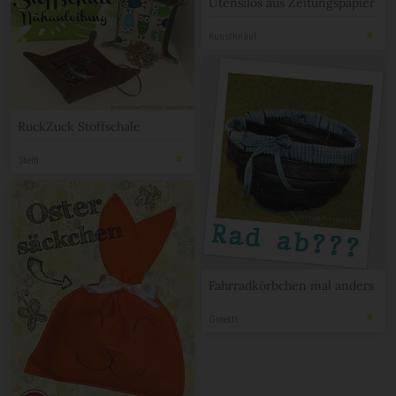
Utensilos aus Zeitungspapier
Kunstknäul
RuckZuck Stoffschale
Steffi
Fahrradkörbchen mal anders
Ginetti