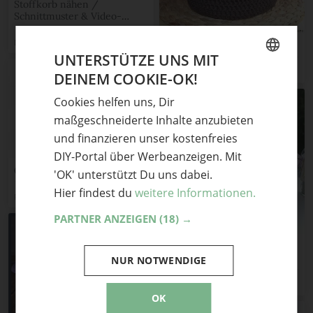
Stoffkorb nähen /
Schnittmuster & Video-
Anleitung
DIY MODE
Häkelkorb
UNTERSTÜTZE UNS MIT
krakeluere
DEINEM COOKIE-OK!
GERMAN
Cookies helfen uns, Dir
ENGLISH
maßgeschneiderte Inhalte anzubieten
und finanzieren unser kostenfreies
DIY-Portal über Werbeanzeigen. Mit
Osterkorb aus Stoffresten
'OK' unterstützt Du uns dabei.
Hier findest du
weitere Informationen.
Ronja Lotte
PARTNER ANZEIGEN
(18) →
DIY Geschenkkorb selber
basteln
NUR NOTWENDIGE
PerlenKuchen
OK