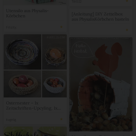
TWO22
Utensilo aus Physalis-
[Anleitung] DIY Zettelbox
Körbchen
aus PhysalisKörbchen basteln
Filizity.
Osternester – 1x
Zeitschriften-Upcyling, 1x
aus Schnur und 1x aus Tshirt-
Garn gehäkelt
kugelig