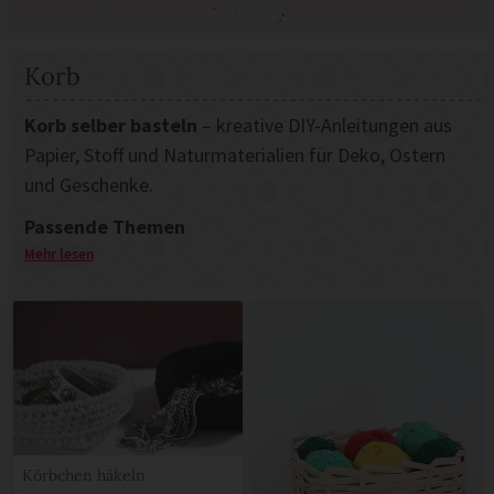
Korb
Korb selber basteln
– kreative DIY-Anleitungen aus
Papier, Stoff und Naturmaterialien für Deko, Ostern
und Geschenke.
Passende Themen
Mehr lesen
Upcycling
Basteln mit Kindern
Geschenke
Papier & Karton
Osterkörbchen
Körbchen
Osterkorb
Körbchen häkeln