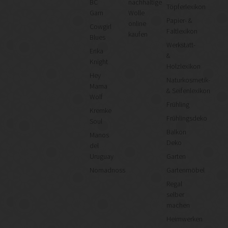
BC
nachhaltige
Töpferlexikon
Garn
Wolle
Papier- &
online
Cowgirl
Faltlexikon
kaufen
Blues
Werkstatt-
Erika
&
Knight
Holzlexikon
Hey
Naturkosmetik-
Mama
& Seifenlexikon
Wolf
Frühling
Kremke
Frühlingsdeko
Soul
Balkon
Manos
Deko
del
Uruguay
Garten
Nomadnoss
Gartenmöbel
Regal
selber
machen
Heimwerken