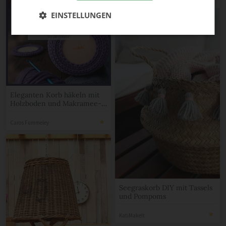
EINSTELLUNGEN
Eleganten Korb häkeln mit
Holzboden und Makramee-
Garn
Caros Fummeley
Seegraskorb DIY mit Tassels
und Pompoms
KatiMakeIt