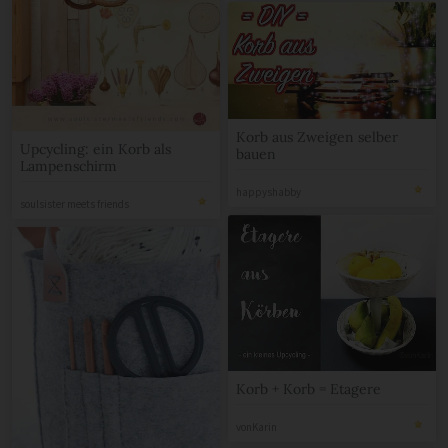
Korb aus Zweigen selber
Upcycling: ein Korb als
bauen
Lampenschirm
happyshabby
soulsister meets friends
Korb + Korb = Etagere
vonKarin