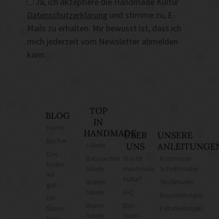
Ja, ich akzeptiere die Handmade Kultur
Datenschutzerklärung
und stimme zu, E-
Mails zu erhalten. Mir bewusst ist, dass ich
mich jederzeit vom Newsletter abmelden
kann.
TOP
BLOG
IN
Home
HANDMADE
ÜBER
UNSERE
Bücher
Häkeln
UNS
ANLEITUNGE
Das
Babysachen
Was ist
Kostenlose
finden
häkeln
Handmade
Schnittmuster
wir
Kultur?
Beanie
Strickmuster
gut!
häkeln
FAQ
Bauanleitungen
DIY
Blume
Das
Szene
Faltanleitungen
häkeln
Team
News