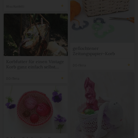
Aufbewahrungskorb
Miss Konfetti
Brotkorb
Stoffkörbchen
Häkelkorb
geflochtener
Zeitungspapier-Korb
Korbfutter für einen Vintage
DO-ITeria
Korb ganz einfach selbst
genäht
DO-ITeria