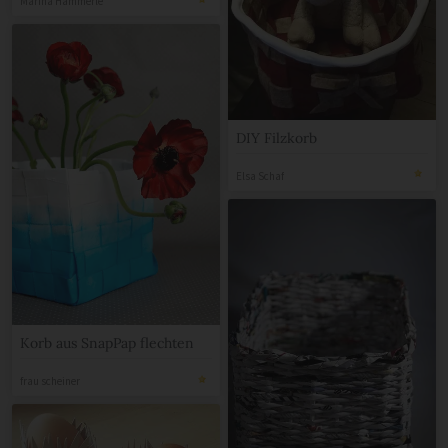
DIY Filzkorb
Elsa Schaf
Korb aus SnapPap flechten
frau scheiner