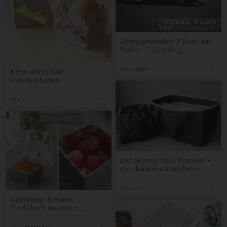
Zeitungsständer / Korb aus
Papier – Upcycling
WeSeL bLoG
Klein aber feine
Osterkörbchen
anni
Der Sewing Date Traveler –
ein absolutes Must have
Angie Du
Upcycling: Kleiner
Flechtkorb aus einer
Schaumkussschachtel
Paula Pünktchen