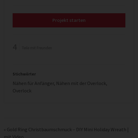
Projekt starten
4
Teile mit Freunden
Stichwörter
Nähen für Anfänger
,
Nähen mit der Overlock
,
Overlock
«
Gold Ring Christbaumschmuck – DIY Mini Holiday Wreath |
mit Video