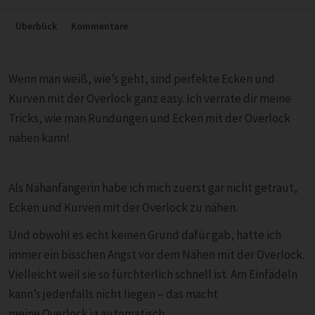
Überblick
Kommentare
Wenn man weiß, wie’s geht, sind perfekte Ecken und
Kurven mit der Overlock ganz easy. Ich verrate dir meine
Tricks, wie man Rundungen und Ecken mit der Overlock
nähen kann!
Als Nähanfängerin habe ich mich zuerst gar nicht getraut,
Ecken und Kurven mit der Overlock zu nähen.
Und obwohl es echt keinen Grund dafür gab, hatte ich
immer ein bisschen Angst vor dem Nähen mit der Overlock.
Vielleicht weil sie so fürchterlich schnell ist. Am Einfädeln
kann’s jedenfalls nicht liegen – das macht
meine Overlock ja automatisch.