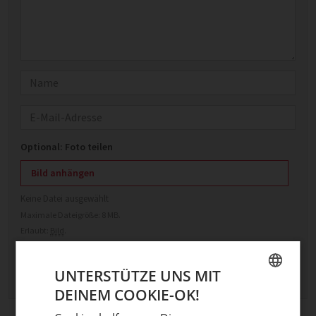
Name
E-Mail
Optional: Foto teilen
Bild anhängen
Keine Datei ausgewählt
Maximale Dateigröße: 8 MB.
Erlaubt:
Bild
.
UNTERSTÜTZE UNS MIT
DEINEM COOKIE-OK!
GERMAN