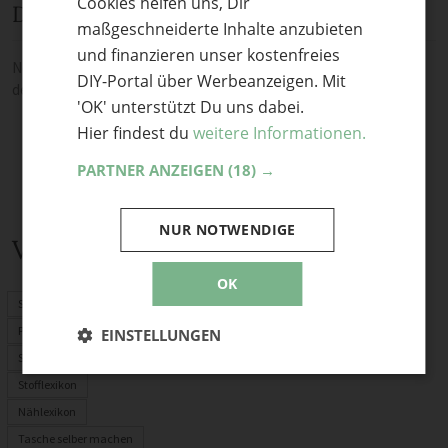
Cookies helfen uns, Dir
ENGLISH
Diskussion
maßgeschneiderte Inhalte anzubieten
und finanzieren unser kostenfreies
Noch keine Kommentare — sei die Erste oder der Erste und teile
DIY-Portal über Werbeanzeigen. Mit
deine Meinung.
'OK' unterstützt Du uns dabei.
Hier findest du
weitere Informationen.
PARTNER ANZEIGEN
(18) →
NUR NOTWENDIGE
Verwandte Themen
OK
Schnittmuster
PDF-Schnittmuster
EINSTELLUNGEN
Stoffrechner
Stofflexikon
Nählexikon
Tasche selber machen