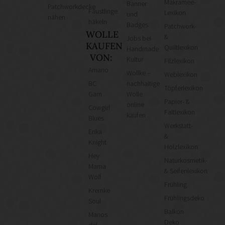
Makramee-
Banner
Patchworkdecke
Fäustlinge
Lexikon
und
nähen
häkeln
Badges
Patchwork-
WOLLE
&
Jobs bei
KAUFEN
Quiltlexikon
Handmade
VON:
Kultur
Filzlexikon
Amano
Wollke –
Weblexikon
BC
nachhaltige
Töpferlexikon
Garn
Wolle
Papier- &
online
Cowgirl
Faltlexikon
kaufen
Blues
Werkstatt-
Erika
&
Knight
Holzlexikon
Hey
Naturkosmetik-
Mama
& Seifenlexikon
Wolf
Frühling
Kremke
Frühlingsdeko
Soul
Balkon
Manos
Deko