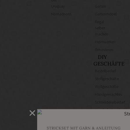
del
Uruguay
Garten
Nomadnoss
Gartenmöbel
Regal
selber
machen
Heimwerken
Renovieren
DIY
GESCHÄFTE
Bastelbedarf
Stoffgeschäfte
Wollgeschäfte
Handgemachtes
Schneidereibedarf
Handarbeitszubehör
DIY
Online
STRICKSET MIT GARN & ANLEITUNG