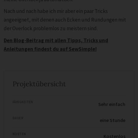
Nach und nach habe ich mir aber ein paar Tricks
angeeignet, mit denen auch Ecken und Rundungen mit
der Overlock problemlos zu meistern sind.
Den Blog-Beitrag mit allen Tipps, Tricks und
Anleitungen findest du auf SewSimple!
Projektübersicht
FÄHIGKEITEN
Sehr einfach
DAUER
eine Stunde
KOSTEN
Kostenlos