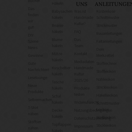
Bücher
Häkeln
UNS
ANLEITUNGE
Das
Babysachen
Was ist
Kostenlose
finden
häkeln
Handmade
Schnittmuster
wir
Kultur?
Beanie
Strickmuster
gut!
häkeln
FAQ
Bauanleitungen
DIY
Blume
Das
Szene
Faltanleitungen
häkeln
Team
News
Dein
Mütze
Kontakt
Gewinne
Merkzettel
häkeln
Mediadaten
Gute
Stoffrechner
Kuscheltier
Handmade
Nachrichten!
Stofflexikon
häkeln
Kultur
Leselounge
Nählexikon
2025/26
Tasche
Neue
Stricklexikon
häkeln
Produkte
Produkte
testen
Häkellexikon
Schal
Selbermachen
häkeln
Widerrufsrecht
Schnittmuster-
T-Shirt
Lexikon
Decke
Nutzungsbedingungen
nähen
häkeln
Wolllexikon
Datenschutzerklärung
Stofftier
Topflappen
Sticklexikon
Impressum
nähen
häkeln