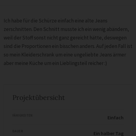
Ich habe für die Schürze einfach eine alte Jeans
zerschnitten. Den Schnitt musste ich ein wenig abändern,
weil der Stoff sonst nicht ganz gereicht hätte, deswegen
sind die Proportionen ein bisschen anders. Auf jeden Fall ist
so mein Kleiderschrank um eine ungeliebte Jeans ärmer
aber meine Küche um ein Lieblingsteil reicher :)
Projektübersicht
FÄHIGKEITEN
Einfach
DAUER
Ein halber Tag