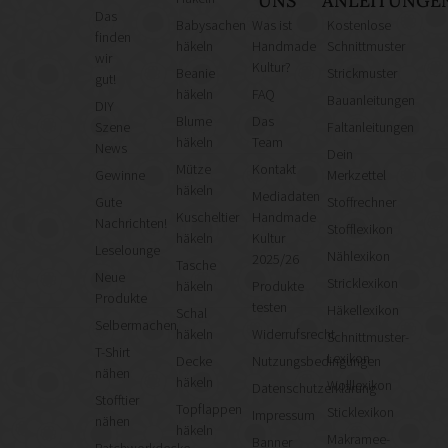
UNS
ANLEITUNGE
Das
Babysachen
Was ist
Kostenlose
finden
häkeln
Handmade
Schnittmuster
wir
Kultur?
Beanie
Strickmuster
gut!
häkeln
FAQ
Bauanleitungen
DIY
Blume
Das
Szene
Faltanleitungen
häkeln
Team
News
Dein
Mütze
Kontakt
Gewinne
Merkzettel
häkeln
Mediadaten
Gute
Stoffrechner
Kuscheltier
Handmade
Nachrichten!
Stofflexikon
häkeln
Kultur
Leselounge
Nählexikon
2025/26
Tasche
Neue
Stricklexikon
häkeln
Produkte
Produkte
testen
Häkellexikon
Schal
Selbermachen
häkeln
Widerrufsrecht
Schnittmuster-
T-Shirt
Lexikon
Decke
Nutzungsbedingungen
nähen
häkeln
Wolllexikon
Datenschutzerklärung
Stofftier
Topflappen
Sticklexikon
Impressum
nähen
häkeln
Makramee-
Banner