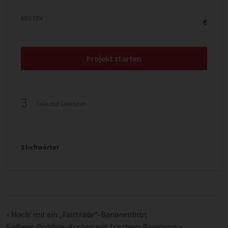
KOSTEN
€
Projekt starten
3
Teile mit Freunden
Stichwörter
«
Mach‘ mir ein „Fairtrade“-Bananenbrot
Erdbeer-Pudding-Kuchen mit frischem Rosmarin
»