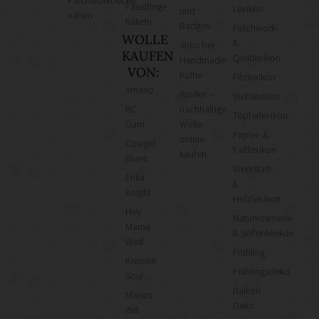
Patchworkdecke
Fäustlinge
Lexikon
und
nähen
häkeln
Badges
Patchwork-
WOLLE
&
Jobs bei
KAUFEN
Quiltlexikon
Handmade
VON:
Kultur
Filzlexikon
Amano
Wollke –
Weblexikon
BC
nachhaltige
Töpferlexikon
Garn
Wolle
Papier- &
online
Cowgirl
Faltlexikon
kaufen
Blues
Werkstatt-
Erika
&
Knight
Holzlexikon
Hey
Naturkosmetik-
Mama
& Seifenlexikon
Wolf
Frühling
Kremke
Frühlingsdeko
Soul
Balkon
Manos
Deko
del