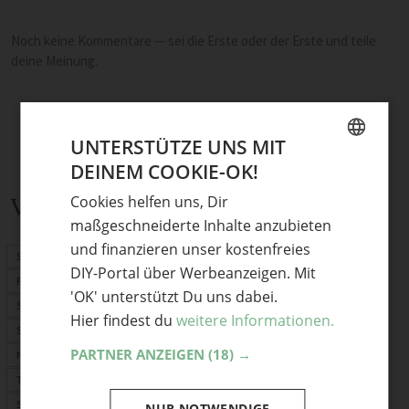
Noch keine Kommentare — sei die Erste oder der Erste und teile
deine Meinung.
UNTERSTÜTZE UNS MIT
DEINEM COOKIE-OK!
GERMAN
Cookies helfen uns, Dir
Verwandte Themen
ENGLISH
maßgeschneiderte Inhalte anzubieten
und finanzieren unser kostenfreies
Schnittmuster
DIY-Portal über Werbeanzeigen. Mit
PDF-Schnittmuster
'OK' unterstützt Du uns dabei.
Stoffrechner
Hier findest du
weitere Informationen.
Stofflexikon
PARTNER ANZEIGEN
(18) →
Nählexikon
Tasche selber machen
Selber nähen
NUR NOTWENDIGE