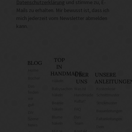
Datenschutzerklärung
und stimme zu, E-
Mails zu erhalten. Mir bewusst ist, dass ich
mich jederzeit vom Newsletter abmelden
kann.
TOP
BLOG
IN
Home
HANDMADE
ÜBER
UNSERE
Bücher
Häkeln
UNS
ANLEITUNGE
Das
Babysachen
Was ist
Kostenlose
finden
häkeln
Handmade
Schnittmuster
wir
Kultur?
Beanie
Strickmuster
gut!
häkeln
FAQ
Bauanleitungen
DIY
Blume
Das
Szene
Faltanleitungen
häkeln
Team
News
Dein
Mütze
Kontakt