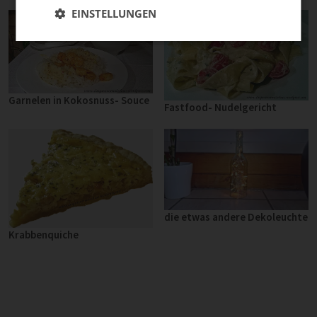
EINSTELLUNGEN
Garnelen in Kokosnuss- Souce
Fastfood- Nudelgericht
die etwas andere Dekoleuchte
Krabbenquiche