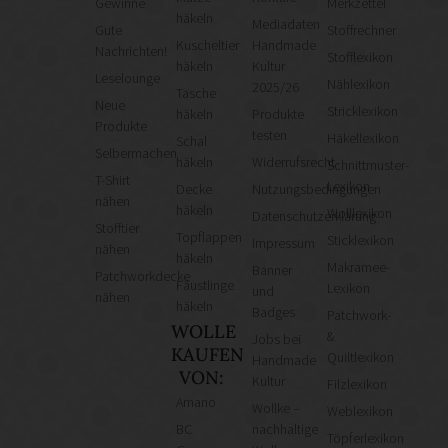
Gewinne
Merkzettel
häkeln
Mediadaten
Gute
Stoffrechner
Kuscheltier
Handmade
Nachrichten!
Stofflexikon
häkeln
Kultur
Leselounge
Nählexikon
2025/26
Tasche
Neue
Stricklexikon
häkeln
Produkte
Produkte
testen
Häkellexikon
Schal
Selbermachen
häkeln
Widerrufsrecht
Schnittmuster-
T-Shirt
Lexikon
Decke
Nutzungsbedingungen
nähen
häkeln
Wolllexikon
Datenschutzerklärung
Stofftier
Topflappen
Sticklexikon
Impressum
nähen
häkeln
Makramee-
Banner
Patchworkdecke
Fäustlinge
Lexikon
und
nähen
häkeln
Badges
Patchwork-
WOLLE
&
Jobs bei
KAUFEN
Quiltlexikon
Handmade
VON:
Kultur
Filzlexikon
Amano
Wollke –
Weblexikon
BC
nachhaltige
Töpferlexikon