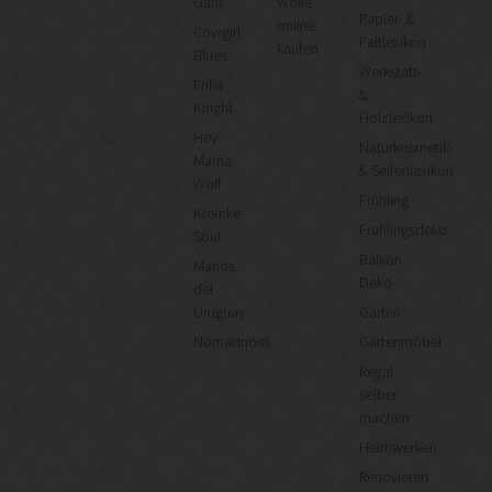
Garn
Wolle
Papier- &
online
Cowgirl
Faltlexikon
kaufen
Blues
Werkstatt-
Erika
&
Knight
Holzlexikon
Hey
Naturkosmetik-
Mama
& Seifenlexikon
Wolf
Frühling
Kremke
Frühlingsdeko
Soul
Balkon
Manos
Deko
del
Uruguay
Garten
Nomadnoss
Gartenmöbel
Regal
selber
machen
Heimwerken
Renovieren