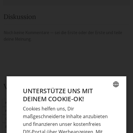
Diskussion
Noch keine Kommentare — sei die Erste oder der Erste und teile
deine Meinung.
Verwandte Themen
UNTERSTÜTZE UNS MIT
DEINEM COOKIE-OK!
GERMAN
Herbstdeko
Cookies helfen uns, Dir
ENGLISH
Herbstblätter
maßgeschneiderte Inhalte anzubieten
Garten
und finanzieren unser kostenfreies
Basteln mit Kindern
DIY-Portal über Werbeanzeigen. Mit