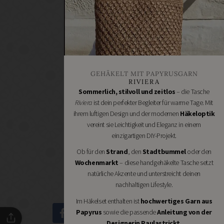
Renovieren
DIY
GESCHÄFTE
Bastelbedarf
Stoffgeschäfte
Wollgeschäfte
GEHÄKELT MIT PAPYRUSGARN
Handgemachtes
RIVIERA
Schneidereibedarf
Sommerlich, stilvoll und zeitlos
– die Tasche
Riviera
ist dein perfekter Begleiter für warme Tage. Mit
Handarbeitszubehör
ihrem luftigen Design und der modernen
Häkeloptik
DIY
vereint sie Leichtigkeit und Eleganz in einem
Online
einzigartigen DIY-Projekt.
Shops
Ob für den
Strand
, den
Stadtbummel
oder den
Schmuckzubehör
Wochenmarkt
– diese handgehäkelte Tasche setzt
Nähmaschinen
natürliche Akzente und unterstreicht deinen
nachhaltigen Lifestyle.
Im Häkelset enthalten ist
hochwertiges Garn aus
Papyrus
sowie die passende
Anleitung von der
Designerin Paulastrickt
.