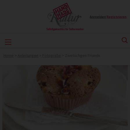
Anmelden
|
Registrieren
Home
>
Anleitungen
>
Fotografie
>
Zwetschgen Friands