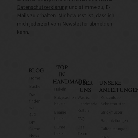
Datenschutzerklärung
und stimme zu, E-
Mails zu erhalten. Mir bewusst ist, dass ich
mich jederzeit vom Newsletter abmelden
kann.
TOP
BLOG
IN
Home
HANDMADE
ÜBER
UNSERE
Bücher
Häkeln
UNS
ANLEITUNGE
Das
Babysachen
Was ist
Kostenlose
finden
häkeln
Handmade
Schnittmuster
wir
Kultur?
Beanie
Strickmuster
gut!
häkeln
FAQ
Bauanleitungen
DIY
Blume
Das
Szene
Faltanleitungen
häkeln
Team
News
Dein