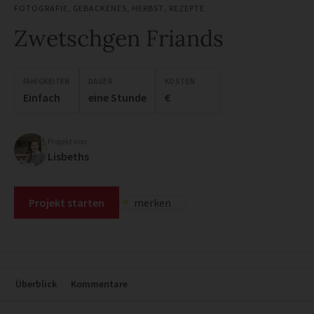
FOTOGRAFIE
,
GEBACKENES
,
HERBST
,
REZEPTE
Zwetschgen Friands
FÄHIGKEITEN
DAUER
KOSTEN
Einfach
eine Stunde
€
Projekt von
Lisbeths
Projekt starten
merken
Überblick
Kommentare