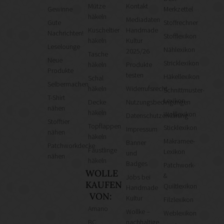
Mütze
Kontakt
Gewinne
Merkzettel
häkeln
Mediadaten
Gute
Stoffrechner
Kuscheltier
Handmade
Nachrichten!
Stofflexikon
häkeln
Kultur
Leselounge
Nählexikon
2025/26
Tasche
Neue
Stricklexikon
häkeln
Produkte
Produkte
testen
Häkellexikon
Schal
Selbermachen
häkeln
Widerrufsrecht
Schnittmuster-
T-Shirt
Lexikon
Decke
Nutzungsbedingungen
nähen
häkeln
Wolllexikon
Datenschutzerklärung
Stofftier
Topflappen
Sticklexikon
Impressum
nähen
häkeln
Makramee-
Banner
Patchworkdecke
Fäustlinge
Lexikon
und
nähen
häkeln
Badges
Patchwork-
WOLLE
&
Jobs bei
KAUFEN
Quiltlexikon
Handmade
VON:
Kultur
Filzlexikon
Amano
Wollke –
Weblexikon
BC
nachhaltige