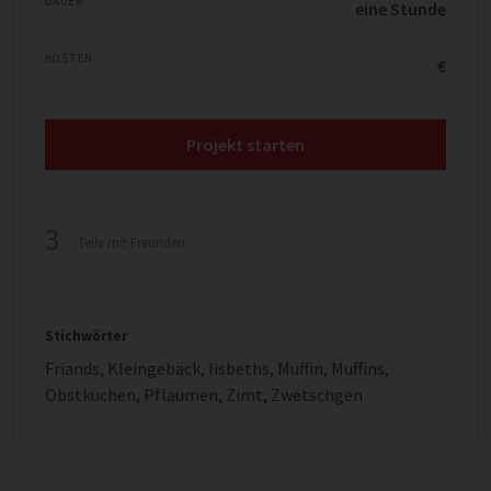
DAUER
eine Stunde
KOSTEN
€
Projekt starten
3
Teile mit Freunden
Stichwörter
Friands
,
Kleingebäck
,
lisbeths
,
Muffin
,
Muffins
,
Obstkuchen
,
Pflaumen
,
Zimt
,
Zwetschgen