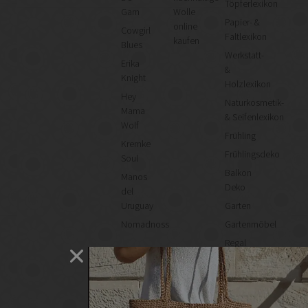
Töpferlexikon
Garn
Wolle
Papier- &
online
Cowgirl
Faltlexikon
kaufen
Blues
Werkstatt-
Erika
&
Knight
Holzlexikon
Hey
Naturkosmetik-
Mama
& Seifenlexikon
Wolf
Frühling
Kremke
Frühlingsdeko
Soul
Balkon
Manos
Deko
del
Uruguay
Garten
Nomadnoss
Gartenmöbel
Regal
selber
machen
Heimwerken