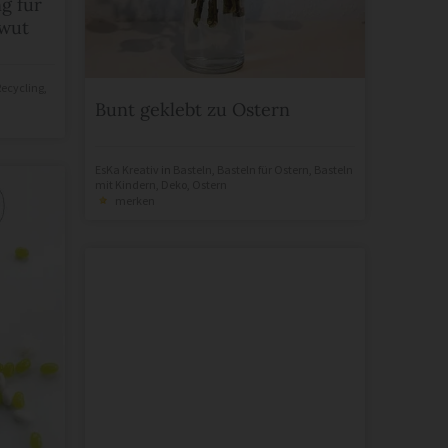
g für
lwut
Recycling
,
Bunt geklebt zu Ostern
EsKa Kreativ
in
Basteln
,
Basteln für Ostern
,
Basteln
mit Kindern
,
Deko
,
Ostern
merken