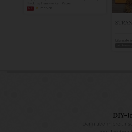
Hacking
,
Heimwerken
,
Papier
merken
hot
STRA
Lilamaleri
mit Anleitun
DIY-I
Dann abonniere unse
der Handmade 