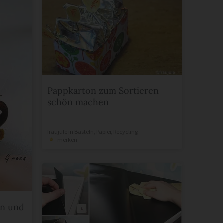
Pappkarton zum Sortieren
schön machen
fraujule
in
Basteln
,
Papier
,
Recycling
merken
en und