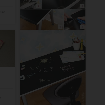
ling-
n