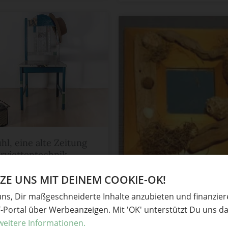
hl, eine alte Zeitung
rviettentechnik
E UNS MIT DEINEM COOKIE-OK!
ohnzimmer
in
Basteln
,
Heimwerken
,
STRANDGUT-Deko
hnik
uns, Dir maßgeschneiderte Inhalte anzubieten und finanzie
n
Y-Portal über Werbeanzeigen. Mit 'OK' unterstützt Du uns da
Lilamalerie
in
Basteln
,
Basteln mit Kind
weitere Informationen.