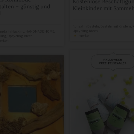
Kostenlose Beschäftigun
alten – günstig und
Kleinkinder mit Samme
l
flunsal
in
Basteln
,
Basteln mit Kindern
,
Upcycling-Ideen
Panda
in
Hacking
,
HANDMADE HOME
,
merken
ling
,
Upcycling-Ideen
erken