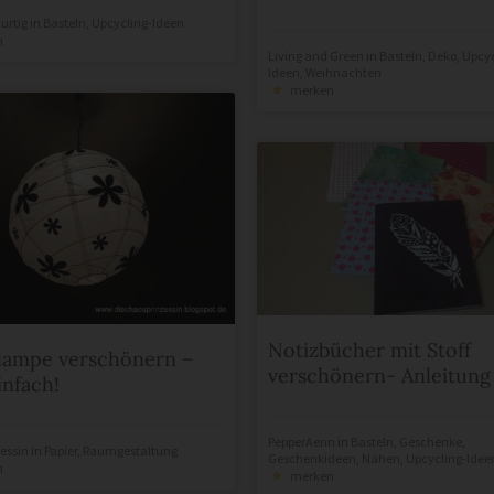
urtig
in
Basteln
,
Upcycling-Ideen
n
Living and Green
in
Basteln
,
Deko
,
Upcyc
Ideen
,
Weihnachten
merken
Notizbücher mit Stoff
lampe verschönern –
verschönern- Anleitung
infach!
PepperAenn
in
Basteln
,
Geschenke
,
essin
in
Papier
,
Raumgestaltung
Geschenkideen
,
Nähen
,
Upcycling-Idee
n
merken