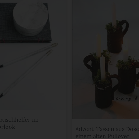
btischhelfer im
rlook
Advent-Tassen aus Dos
einem alten Pullover