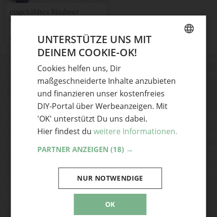
eisgekühltes Blaubeer
Dessert im Glas mit
knusprigem Erdnussriegel-
Krokant Topping
UNTERSTÜTZE UNS MIT
nowmatterhow
DEINEM COOKIE-OK!
GERMAN
Cookies helfen uns, Dir
ENGLISH
maßgeschneiderte Inhalte anzubieten
DIY-Ideen und News aus der
und finanzieren unser kostenfreies
Handmade Szene
DIY-Portal über Werbeanzeigen. Mit
Dann abonniere unseren Newsletter und
'OK' unterstützt Du uns dabei.
hole dir die coolsten DIY-Ideen und News
Hier findest du
weitere Informationen.
aus der Handmade Szene frisch auf
PARTNER ANZEIGEN
(18) →
deinen Desktop – ganz bequem per Mail.
NUR NOTWENDIGE
Abonnieren
OK
Ja, ich akzeptiere die Handmade Kultur