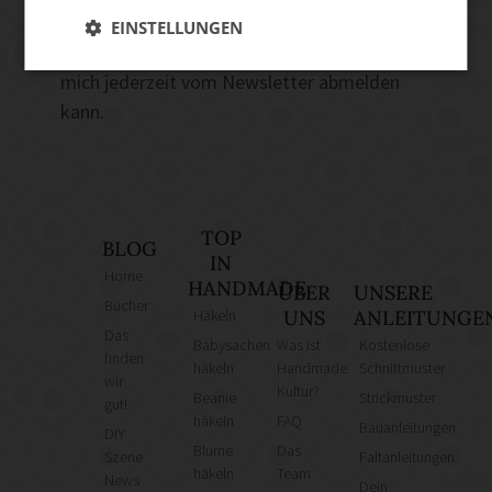
Datenschutzerklärung
und stimme zu, E-
EINSTELLUNGEN
Mails zu erhalten. Mir bewusst ist, dass ich
mich jederzeit vom Newsletter abmelden
kann.
TOP
BLOG
IN
Home
HANDMADE
ÜBER
UNSERE
Bücher
Häkeln
UNS
ANLEITUNGE
Das
Babysachen
Was ist
Kostenlose
finden
häkeln
Handmade
Schnittmuster
wir
Kultur?
Beanie
Strickmuster
gut!
häkeln
FAQ
Bauanleitungen
DIY
Blume
Das
Szene
Faltanleitungen
häkeln
Team
News
Dein