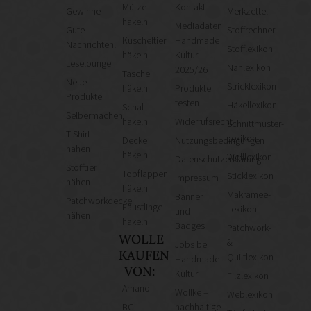
Mütze
Kontakt
Gewinne
Merkzettel
häkeln
Mediadaten
Gute
Stoffrechner
Kuscheltier
Handmade
Nachrichten!
Stofflexikon
häkeln
Kultur
Leselounge
Nählexikon
2025/26
Tasche
Neue
Stricklexikon
häkeln
Produkte
Produkte
testen
Häkellexikon
Schal
Selbermachen
häkeln
Widerrufsrecht
Schnittmuster-
T-Shirt
Lexikon
Decke
Nutzungsbedingungen
nähen
häkeln
Wolllexikon
Datenschutzerklärung
Stofftier
Topflappen
Sticklexikon
Impressum
nähen
häkeln
Makramee-
Banner
Patchworkdecke
Fäustlinge
Lexikon
und
nähen
häkeln
Badges
Patchwork-
WOLLE
&
Jobs bei
KAUFEN
Quiltlexikon
Handmade
VON:
Kultur
Filzlexikon
Amano
Wollke –
Weblexikon
BC
nachhaltige