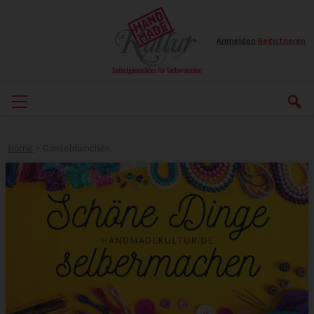
Anmelden
|
Registrieren
Home
>
Gänseblümchen