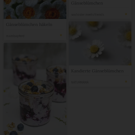
Gänseblümchen
soulsister meets friends
Gänseblümchen häkeln
mambapferd
Kandierte Gänseblümchen
NATURMAMA