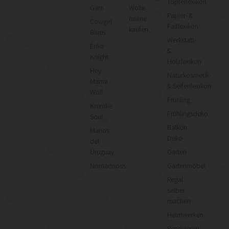
Töpferlexikon
Garn
Wolle
Papier- &
online
Cowgirl
Faltlexikon
kaufen
Blues
Werkstatt-
Erika
&
Knight
Holzlexikon
Hey
Naturkosmetik-
Mama
& Seifenlexikon
Wolf
Frühling
Kremke
Frühlingsdeko
Soul
Balkon
Manos
Deko
del
Uruguay
Garten
Nomadnoss
Gartenmöbel
Regal
selber
machen
Heimwerken
Renovieren