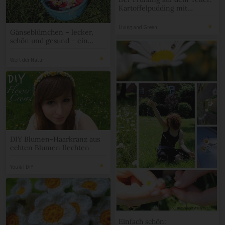
Kartoffelpudding mit
Bachkresse und
Gänseblümchenkapern!
Living and Green
Gänseblümchen – lecker,
schön und gesund – ein
Heilkraut
Wert der Natur
DIY Blumen-Haarkranz aus
echten Blumen flechten
You & I DIY
Einfach schön: