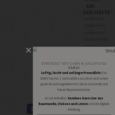
DIY
GESCHÄFTE
Bastelbedarf
Stoffgeschäfte
Wollgeschäfte
Handgemachtes
Schneidereibedarf
Handarbeitszubehör
DIY
STRICKSET MIT GARN & ANLEITUNG
Online
SABAI
Shops
Luftig, leicht und anfängerfreundlich:
Das
Schmuckzubehör
SABAI Top No. 1 wird nahtlos von oben nach unten
gestrickt und begeistert mit U-Boot-Ausschnitt und
Nähmaschinen
feinen Rippenbündchen.
Im Set enthalten:
Sandnes Garn Line aus
Baumwolle, Viskose und Leinen
und die digitale
Anleitung.