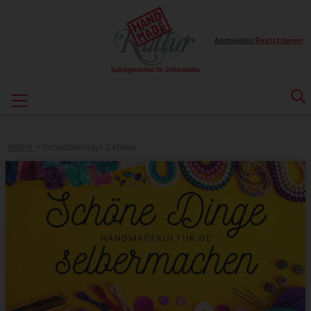
Anmelden
|
Registrieren
Home
>
Schachenmayr Catania