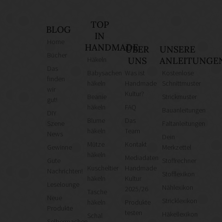
TOP
BLOG
IN
Home
HANDMADE
ÜBER
UNSERE
Bücher
Häkeln
UNS
ANLEITUNGE
Das
Babysachen
Was ist
Kostenlose
finden
häkeln
Handmade
Schnittmuster
wir
Kultur?
Beanie
Strickmuster
gut!
häkeln
FAQ
Bauanleitungen
DIY
Blume
Das
Szene
Faltanleitungen
häkeln
Team
News
Dein
Mütze
Kontakt
Gewinne
Merkzettel
häkeln
Mediadaten
Gute
Stoffrechner
Kuscheltier
Handmade
Nachrichten!
Stofflexikon
häkeln
Kultur
Leselounge
Nählexikon
2025/26
Tasche
Neue
Stricklexikon
häkeln
Produkte
Produkte
testen
Häkellexikon
Schal
Selbermachen