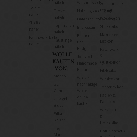
häkeln
Widerrufsrecht
Schnittmuster-
T-Shirt
Lexikon
Decke
Nutzungsbedingungen
nähen
häkeln
Wolllexikon
Datenschutzerklärung
Stofftier
Topflappen
Sticklexikon
Impressum
nähen
häkeln
Makramee-
Banner
Patchworkdecke
Fäustlinge
Lexikon
und
nähen
häkeln
Badges
Patchwork-
WOLLE
&
Jobs bei
KAUFEN
Quiltlexikon
Handmade
VON:
Kultur
Filzlexikon
Amano
Wollke –
Weblexikon
BC
nachhaltige
Töpferlexikon
Garn
Wolle
Papier- &
online
Cowgirl
Faltlexikon
kaufen
Blues
Werkstatt-
Erika
&
Knight
Holzlexikon
Hey
Naturkosmetik-
Mama