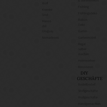
& Seifenlexikon
Wolf
Frühling
Kremke
Frühlingsdeko
Soul
Balkon
Manos
Deko
del
Uruguay
Garten
Nomadnoss
Gartenmöbel
Regal
selber
machen
Heimwerken
Renovieren
DIY
GESCHÄFTE
Bastelbedarf
Stoffgeschäfte
Wollgeschäfte
Handgemachtes