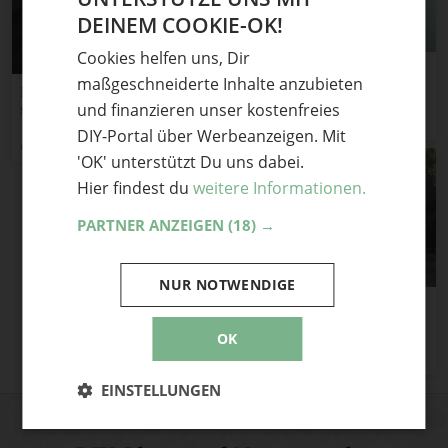
DEINEM COOKIE-OK!
GERMAN
Cookies helfen uns, Dir
ENGLISH
Gehäkelte Sitzpoufs in zwei
maßgeschneiderte Inhalte anzubieten
Größen
Mütze aus Sockenwolle
und finanzieren unser kostenfreies
stricken – Palanca
MEZ Handarbeiten
DIY-Portal über Werbeanzeigen. Mit
Caros Fummeley
'OK' unterstützt Du uns dabei.
Hier findest du
weitere Informationen.
PARTNER ANZEIGEN
(18) →
NUR NOTWENDIGE
„Sommernachtstraum“ –
einfach selber stricken :)
OK
tanjasteinbach
EINSTELLUNGEN