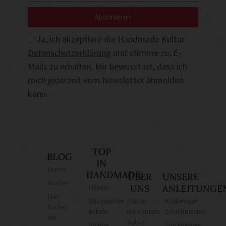
Abonnieren
Ja, ich akzeptiere die Handmade Kultur
Datenschutzerklärung
und stimme zu, E-
Mails zu erhalten. Mir bewusst ist, dass ich
mich jederzeit vom Newsletter abmelden
kann.
TOP
BLOG
IN
Home
HANDMADE
ÜBER
UNSERE
Bücher
Häkeln
UNS
ANLEITUNGE
Das
Babysachen
Was ist
Kostenlose
finden
häkeln
Handmade
Schnittmuster
wir
Kultur?
Beanie
Strickmuster