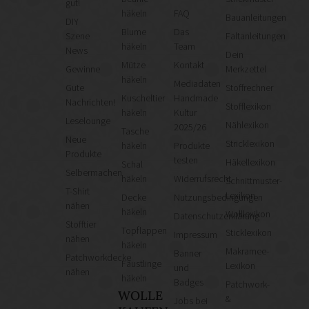
gut!
häkeln
FAQ
Bauanleitungen
DIY
Blume
Das
Szene
Faltanleitungen
häkeln
Team
News
Dein
Mütze
Kontakt
Gewinne
Merkzettel
häkeln
Mediadaten
Gute
Stoffrechner
Kuscheltier
Handmade
Nachrichten!
Stofflexikon
häkeln
Kultur
Leselounge
Nählexikon
2025/26
Tasche
Neue
Stricklexikon
häkeln
Produkte
Produkte
testen
Häkellexikon
Schal
Selbermachen
häkeln
Widerrufsrecht
Schnittmuster-
T-Shirt
Lexikon
Decke
Nutzungsbedingungen
nähen
häkeln
Wolllexikon
Datenschutzerklärung
Stofftier
Topflappen
Sticklexikon
Impressum
nähen
häkeln
Makramee-
Banner
Patchworkdecke
Fäustlinge
Lexikon
und
nähen
häkeln
Badges
Patchwork-
WOLLE
&
Jobs bei