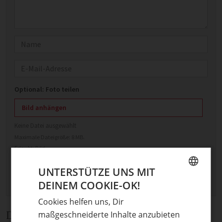
Name
E-Mail
Optional: Foto teilen
Bild anhängen
Keine Datei ausgewählt
Maximale Dateigröße: 8 MB.
Erlaubt:
Bild
.
UNTERSTÜTZE UNS MIT
DEINEM COOKIE-OK!
GERMAN
Cookies helfen uns, Dir
ENGLISH
Diskussion
maßgeschneiderte Inhalte anzubieten