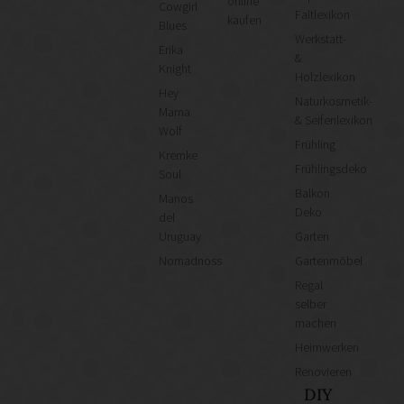
online
Cowgirl
Faltlexikon
kaufen
Blues
Werkstatt-
Erika
&
Knight
Holzlexikon
Hey
Naturkosmetik-
Mama
& Seifenlexikon
Wolf
Frühling
Kremke
Frühlingsdeko
Soul
Balkon
Manos
Deko
del
Uruguay
Garten
Nomadnoss
Gartenmöbel
Regal
selber
machen
Heimwerken
Renovieren
DIY