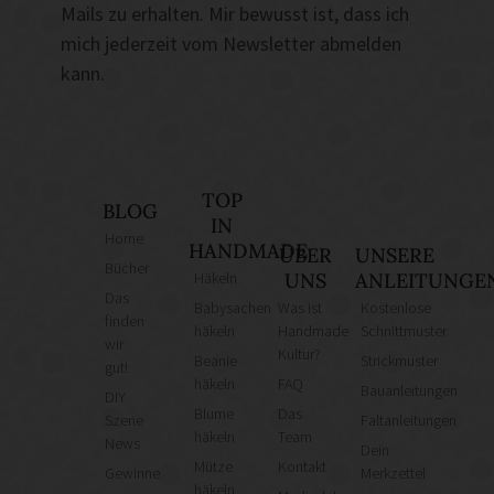
Mails zu erhalten. Mir bewusst ist, dass ich
mich jederzeit vom Newsletter abmelden
kann.
TOP
BLOG
IN
Home
HANDMADE
ÜBER
UNSERE
Bücher
Häkeln
UNS
ANLEITUNGE
Das
Babysachen
Was ist
Kostenlose
finden
häkeln
Handmade
Schnittmuster
wir
Kultur?
Beanie
Strickmuster
gut!
häkeln
FAQ
Bauanleitungen
DIY
Blume
Das
Szene
Faltanleitungen
häkeln
Team
News
Dein
Mütze
Kontakt
Gewinne
Merkzettel
häkeln