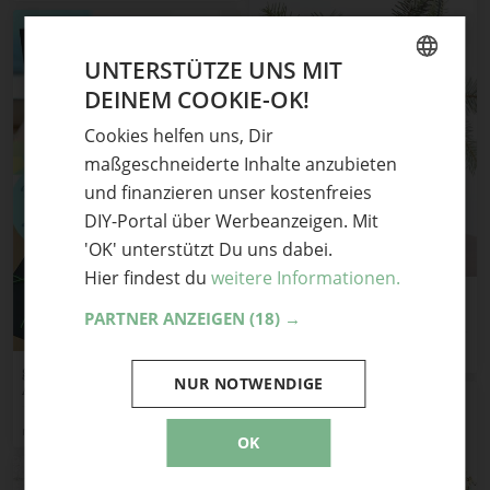
UNTERSTÜTZE UNS MIT
DEINEM COOKIE-OK!
GERMAN
Cookies helfen uns, Dir
ENGLISH
maßgeschneiderte Inhalte anzubieten
und finanzieren unser kostenfreies
DIY-Portal über Werbeanzeigen. Mit
'OK' unterstützt Du uns dabei.
Hier findest du
weitere Informationen.
Weihnachtsbaumschmuck
aus Fimo
PARTNER ANZEIGEN
(18) →
ars textura
grafische Weihnachtskarten:
NUR NOTWENDIGE
Advents-Basteln mit
Schulkindern
naehkurse-hamburg.de
OK