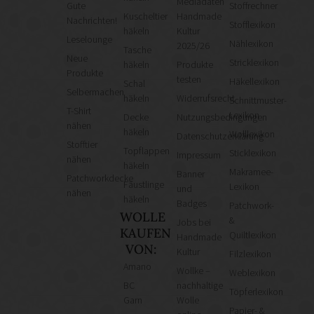
Mediadaten
Gute
Stoffrechner
Kuscheltier
Handmade
Nachrichten!
Stofflexikon
häkeln
Kultur
Leselounge
Nählexikon
2025/26
Tasche
Neue
Stricklexikon
häkeln
Produkte
Produkte
testen
Häkellexikon
Schal
Selbermachen
häkeln
Widerrufsrecht
Schnittmuster-
T-Shirt
Lexikon
Decke
Nutzungsbedingungen
nähen
häkeln
Wolllexikon
Datenschutzerklärung
Stofftier
Topflappen
Sticklexikon
Impressum
nähen
häkeln
Makramee-
Banner
Patchworkdecke
Fäustlinge
Lexikon
und
nähen
häkeln
Badges
Patchwork-
WOLLE
&
Jobs bei
KAUFEN
Quiltlexikon
Handmade
VON:
Kultur
Filzlexikon
Amano
Wollke –
Weblexikon
BC
nachhaltige
Töpferlexikon
Garn
Wolle
Papier- &