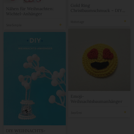
Gold Ring
Nähen für Weihnachten:
Christbaumschmuck – DIY
Wichtel-Anhänger
Mini Holiday Wreath | mit
Video
Mohntage
SewSimple
Emoji-
Weihnachtsbaumanhänger
3vorDrei
DIY WEIHNACHTS-