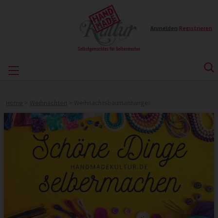
Anmelden
|
Registrieren
Home
>
Weihnachten
>
Weihnachtsbaumanhänger