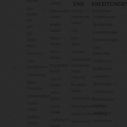
Bücher
Häkeln
UNS
ANLEITUNGE
Das
Babysachen
Was ist
Kostenlose
finden
häkeln
Handmade
Schnittmuster
wir
Kultur?
Beanie
Strickmuster
gut!
häkeln
FAQ
Bauanleitungen
DIY
Blume
Das
Szene
Faltanleitungen
häkeln
Team
News
Dein
Mütze
Kontakt
Gewinne
Merkzettel
häkeln
Mediadaten
Gute
Stoffrechner
Kuscheltier
Handmade
Nachrichten!
Stofflexikon
häkeln
Kultur
Leselounge
Nählexikon
2025/26
Tasche
Neue
Stricklexikon
häkeln
Produkte
Produkte
testen
Häkellexikon
Schal
Selbermachen
häkeln
Widerrufsrecht
Schnittmuster-
T-Shirt
Lexikon
Decke
Nutzungsbedingungen
nähen
häkeln
Wolllexikon
Datenschutzerklärung
Stofftier
Topflappen
Sticklexikon
Impressum
nähen
häkeln