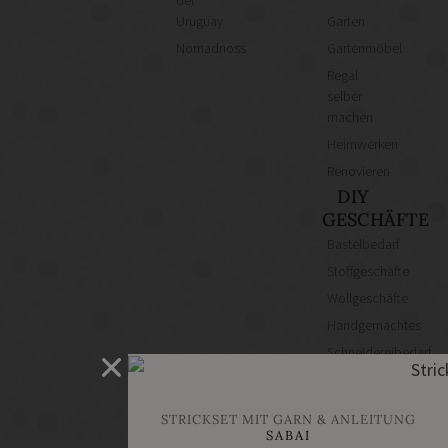
del
Uruguay
Garten
Nomadnoss
Gartenmöbel
Regal
selber
machen
Heimwerken
Renovieren
DIY
GESCHÄFTE
Bastelbedarf
Stoffgeschäfte
Wollgeschäfte
Handgemachtes
Schneidereibedarf
Handarbeitszubehör
DIY
STRICKSET MIT GARN & ANLEITUNG
Online
SABAI