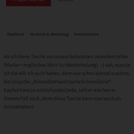
Überblick
Material & Werkzeug
Kommentare
Als ich diese Tasche von einem bekannten Jeanshersteller
(Marke = englisches Wort für Wiederholung) :-) sah, wusste
ich die will ich auch haben, denn wie schon einmal erwähnt,
bin ich ja die „AllesInDieHandtascheSchmeißerin“
Kaufen kann ja wirklich jeder/jede, selber machen in
diesem Fall auch, denn diese Tasche kann man auch als
Antinähtalent.