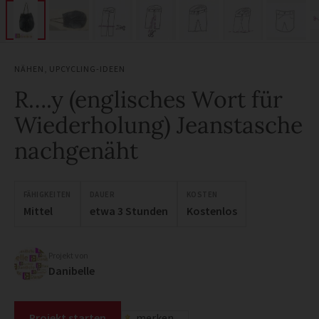
NÄHEN
,
UPCYCLING-IDEEN
R….y (englisches Wort für
Wiederholung) Jeanstasche
nachgenäht
FÄHIGKEITEN
DAUER
KOSTEN
Mittel
etwa 3 Stunden
Kostenlos
Projekt von
Danibelle
Projekt starten
merken