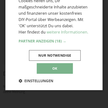
Cookies helfen uns, Dir
E-Mail
ENGLISH
maßgeschneiderte Inhalte anzubieten
Optional: Foto teilen
und finanzieren unser kostenfreies
DIY-Portal über Werbeanzeigen. Mit
Bild anhängen
'OK' unterstützt Du uns dabei.
Keine Datei ausgewählt
Hier findest du
weitere Informationen.
Maximale Dateigröße: 8 MB.
PARTNER ANZEIGEN
(18) →
Erlaubt:
Bild
.
NUR NOTWENDIGE
OK
Diskussion
EINSTELLUNGEN
Noch keine Kommentare — sei die Erste oder der Erste und teile
deine Meinung.