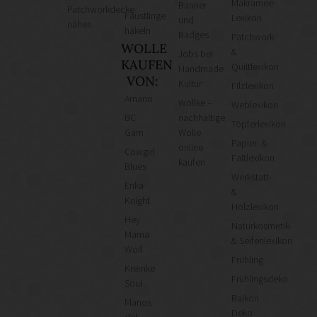
Makramee-
Banner
Patchworkdecke
Fäustlinge
Lexikon
und
nähen
häkeln
Badges
Patchwork-
WOLLE
&
Jobs bei
KAUFEN
Quiltlexikon
Handmade
VON:
Kultur
Filzlexikon
Amano
Wollke –
Weblexikon
BC
nachhaltige
Töpferlexikon
Garn
Wolle
Papier- &
online
Cowgirl
Faltlexikon
kaufen
Blues
Werkstatt-
Erika
&
Knight
Holzlexikon
Hey
Naturkosmetik-
Mama
& Seifenlexikon
Wolf
Frühling
Kremke
Frühlingsdeko
Soul
Balkon
Manos
Deko