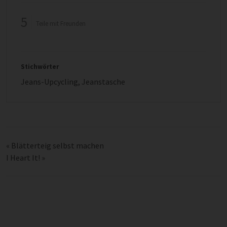
5
Teile mit Freunden
Stichwörter
Jeans-Upcycling
,
Jeanstasche
«
Blätterteig selbst machen
I Heart It!
»