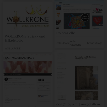
Color4Colle
WOLLKRONE Strick- und
Häkelstudio
in der
color4colle
Kreativblogs
Kategorie
WOLLKRONE
design by a.m. | Ausgefallene