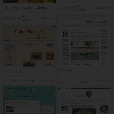
in der
Ein Typ… Tausend Ideen
Katealison
Kreativblogs
Kategorie
in der
Basteljunkie
Kreativblogs
Kategorie
tepetua
Chici Nici
Anna von
in der
Chici Nici
in der Kategorie
Kreativblogs
Kreativblogs
tepetua
Kategorie