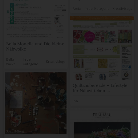
Areta
in der Kategorie
Kreativblogs
Bella Monella und Die kleine
Nähwolke
Bella
in der
Kreativblogs
Wolke
Kategorie
Quiltzauberei.de – Lifestyle
für Nähwittchen,
Stricklieseln & Basteltanten
Ina