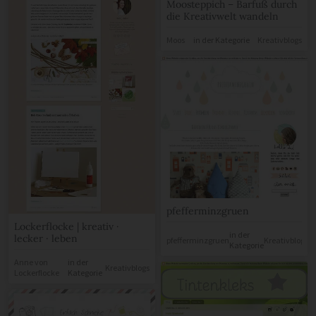
Moosteppich – Barfuß durch
die Kreativwelt wandeln
Moos
in der Kategorie
Kreativblogs
pfefferminzgruen
Lockerflocke | kreativ ·
in der
lecker · leben
pfefferminzgruen
Kreativblogs
Kategorie
Anne von
in der
Kreativblogs
Lockerflocke
Kategorie