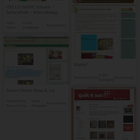
HELLO MiME! kreativ –
farbenfroh – lebenslustig
Hello
in der
Kreativblogs
Mime
Kategorie
Mama³
in der
Mamahochdrei
Kreativblogs
Kategorie
Sweet Home Rosa & Lia
Sweet Home
in der
Kreativblogs
Rosa und Lia
Kategorie