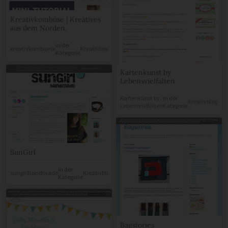
Kreativkombüse | Kreatives
aus dem Norden.
in der
kreativkombuese
Kreativblogs
Kategorie
Kartenkunst by
Lebensvielfalten
Kartenkunst by
in der
Kreativblogs
Lebensvielfalten
Kategorie
SunGirl
in der
sungirlhandmade
Kreativblogs
Kategorie
Bagstories