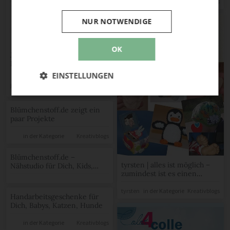
Lexi
in der Kategorie
Kreativblogs
NUR NOTWENDIGE
OK
Jules Moody | Naturkosmetik,
Kräuterwissen, Rezepte &
Mehr!
EINSTELLUNGEN
in der
julesmoody
Kreativblogs
Kategorie
Blümchenstoff.de zeigt ein
paar Projekte
in der Kategorie
Kreativblogs
Blümchenstoff.de –
tyrsten | alles ist möglich –
Nähstudio für Dich, Kids,
zumindest ist es einen
Babys, Cats & Dogs
Versuch wert ;-)
tyrsten
in der Kategorie
Kreativblogs
Handarbeitsgeschenke für
Dich, Babys, Katzen, Hunde
in der Kategorie
Kreativblogs