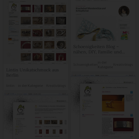
Schoenigkeiten Blog –
nähen, DIY, Familie und
mehr
in der
Schoenigkeiten
Kreativblogs
Kategorie
Lintin Unikatschmuck aus
Berlin
lintin
in der Kategorie
Kreativblogs