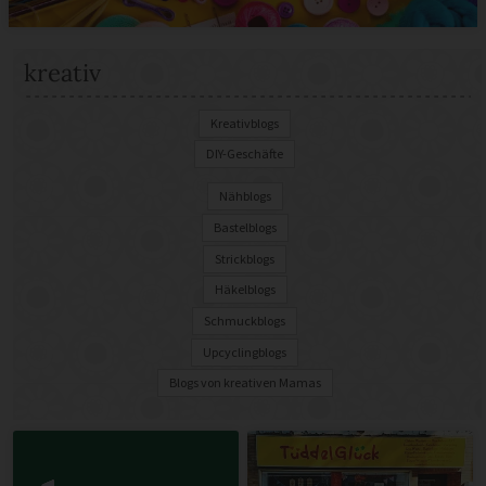
kreativ
Kreativblogs
DIY-Geschäfte
Nähblogs
Bastelblogs
Strickblogs
Häkelblogs
Schmuckblogs
Upcyclingblogs
Blogs von kreativen Mamas