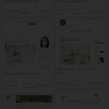
heartmadehandmade
Wohnaccessoires &
Geschenkideen für Groß
in der
und Klein mit einem Hauch
design by
in der
heartmade
Kreativblogs
Kreativblogs
Kategorie
a.m.
Kategorie
aus vergangener Zeit – Der
Blog für kreative Köpfe!
sabrinasue – in love with
food
Mein gehäkeltes Herz
in der
mein
sabrinasue
Kreativblogs
in der
Kategorie
gehäkeltes
Kreativblogs
Kategorie
Herz