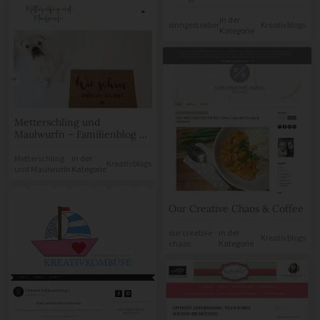
in der
sinngestoeber
Kreativblogs
Kategorie
Metterschling und
Maulwurfn – Familienblog –
handmade, Müttersachen,
Teenydinge, Babyklatsch,
Metterschling
in der
Kreativblogs
und Maulwurfn
Kategorie
Spielzeugtests.
Our Creative Chaos & Coffee
our creative
in der
Kreativblogs
chaos
Kategorie