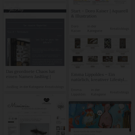
Start – Doro Kaiser | Aquarell
& Illustration
Doro
in der
Kreativblogs
Kaiser
Kategorie
Das geordnete Chaos hat
Emma Lippoldes – Ein
einen Namen JasBlog |
natürlich, kreativer Lifestyle
Blog –
JasBlog
in der Kategorie
Kreativblogs
Emma
in der
Kreativblogs
Lippoldes
Kategorie