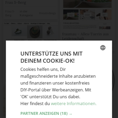
Frau S-Berg
Frau S-
in der
Kreativblogs
Berg
Kategorie
fraumau – Alles-Tuerin aus
Leidenschaft
fraumau
in der Kategorie
Kreativblogs
UNTERSTÜTZE UNS MIT
DEINEM COOKIE-OK!
GERMAN
Cookies helfen uns, Dir
ENGLISH
Kreative Hände
maßgeschneiderte Inhalte anzubieten
Lexi
und finanzieren unser kostenfreies
DIY-Portal über Werbeanzeigen. Mit
'OK' unterstützt Du uns dabei.
Hier findest du
weitere Informationen.
Kreative Hände – Blog
PARTNER ANZEIGEN
(18) →