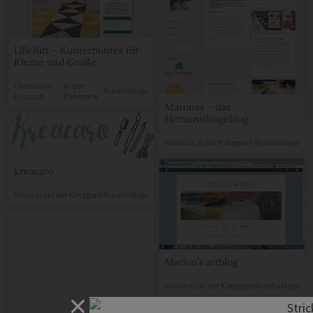
Lillelütt – Kunterbuntes für
Kleine und Große
Christiane
in der
Kreativblogs
Deutsch
Kategorie
Maronas – das
Herzensdingeblog
marona
in der Kategorie
Kreativblogs
kreacaro
Kreacaro
in der Kategorie
Kreativblogs
Marion’s artblog
Marion83
in der Kategorie
Kreativblogs