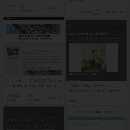
Karen
in der
Kreativblogs
in der
Rose
Kategorie
handherzseele
Kreativblogs
Kategorie
Startseite – DINGSKY Design
– upcycling from Neukölln,
Hochwertige Stoffe
Berlin
Meterwaren online kaufen –
Hochwertig & Nachhaltig
.dDingsky
in der
Kreativblogs
Design
Kategorie
sulue