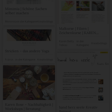
Mimimia | Schöne Sachen
selber machen
Mimimia
in der Kategorie
Kreativblogs
Malkurse | Filzen |
Zeichenkurse | KAREN
BETTY TOBIAS Kunst +
Kunsttherapie Köln
Karen Betty
in der
Kreativblogs
Tobias
Kategorie
Stricken – das andere Yoga
Fränzi
in der Kategorie
Kreativblogs
Karen Rose – Nachhaltigkeit |
hand herz seele Kreativ
Workshops | Beratung
Retreat