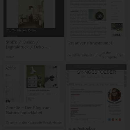
Stoffe / Kissen /
kreativer sinnestaumel
Digitaldruck / Deko –
rauffaser – finest textiles
in der
kreativersinnestaumel
Kreativb
sulue
Kategorie
Zimelie – Der Blog vom
Naturschmucklabel
Zimelie
in der Kategorie
Kreativblogs
sinngestoeber