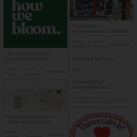
TüddelGlück –
Kreativwerkstatt in Hoheluft
West
judith
in der
Kreativblogs
strathausen
Kategorie
How we bloom – Dein
Kreativstudio bei Köln
Handmade by Danny
how we
in der
Danny
Kreativblogs
bloom
Kategorie
Lebensdesigner
Neurographik und
ganzheitliches Coaching –
Startseite | Facebook
Lebensdesigner
in der
Kreativblogs
Ludwigsburg
Kategorie
Wunderschönes Chaos –
Werde mit mir kreativ!
Monique
in der
Kreativblogs
Manger
Kategorie