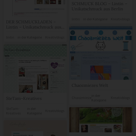
SCHMUCK BLOG – Lintin –
Unikatschmuck aus Berlin
lintin
in der Kategorie
Kreativblogs
DER SCHMUCKLADEN –
Lintin – Unikatschmuck aus
Berlin
lintin
in der Kategorie
Kreativblogs
Chaozmiezes Welt
in der
Chaozmieze
Kreativblogs
SteTam-Kreatives
Kategorie
SteTam-
in der
Kreativblogs
Kreatives
Kategorie