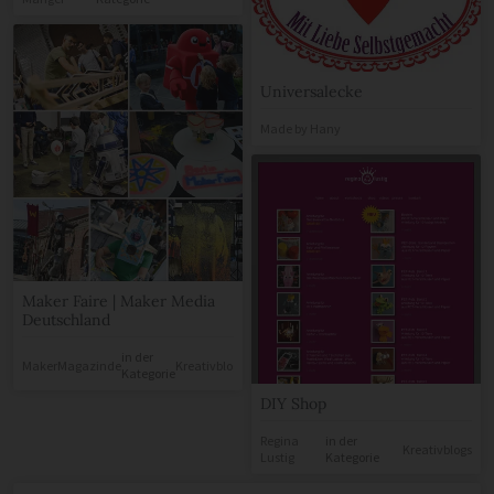
Universalecke
Made by Hany
Maker Faire | Maker Media
Deutschland
in der
MakerMagazinde
Kreativblogs
Kategorie
DIY Shop
Regina
in der
Kreativblogs
Lustig
Kategorie