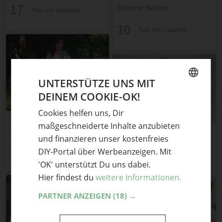
17
Blumen-Button
Teile mit Freunden
10
Teile mit Freunden
UNTERSTÜTZE UNS MIT
DEINEM COOKIE-OK!
GERMAN
Cookies helfen uns, Dir
ENGLISH
Singer Wettbewerb –
maßgeschneiderte Inhalte anzubieten
Sommertunika
Bügeltäschlein
und finanzieren unser kostenfreies
197
20
DIY-Portal über Werbeanzeigen. Mit
Teile mit Freunden
Teile mit Freunden
'OK' unterstützt Du uns dabei.
Hier findest du
weitere Informationen.
PARTNER ANZEIGEN
(18) →