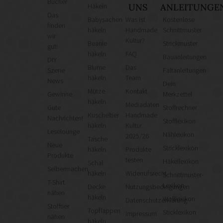
Bücher
Häkeln
UNS
ANLEITUNGE
Das
Babysachen
Was ist
Kostenlose
finden
häkeln
Handmade
Schnittmuster
wir
Kultur?
Beanie
Strickmuster
gut!
häkeln
FAQ
Bauanleitungen
DIY
Blume
Das
Szene
Faltanleitungen
häkeln
Team
News
Dein
Mütze
Kontakt
Gewinne
Merkzettel
häkeln
Mediadaten
Gute
Stoffrechner
Kuscheltier
Handmade
Nachrichten!
Stofflexikon
häkeln
Kultur
Leselounge
Nählexikon
2025/26
Tasche
Neue
Stricklexikon
häkeln
Produkte
Produkte
testen
Häkellexikon
Schal
Selbermachen
häkeln
Widerrufsrecht
Schnittmuster-
T-Shirt
Lexikon
Decke
Nutzungsbedingungen
nähen
häkeln
Wolllexikon
Datenschutzerklärung
Stofftier
Topflappen
Sticklexikon
Impressum
nähen
häkeln