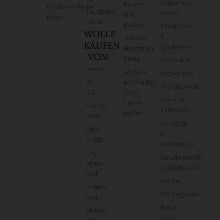
Makramee-
Banner
Patchworkdecke
Fäustlinge
Lexikon
und
nähen
häkeln
Badges
Patchwork-
WOLLE
&
Jobs bei
KAUFEN
Quiltlexikon
Handmade
VON:
Kultur
Filzlexikon
Amano
Wollke –
Weblexikon
BC
nachhaltige
Töpferlexikon
Garn
Wolle
Papier- &
online
Cowgirl
Faltlexikon
kaufen
Blues
Werkstatt-
Erika
&
Knight
Holzlexikon
Hey
Naturkosmetik-
Mama
& Seifenlexikon
Wolf
Frühling
Kremke
Frühlingsdeko
Soul
Balkon
Manos
Deko