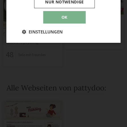
NUR NOTWENDIGE
OK
„Easy-Peasy“ Sommerkleid
mit Smoknähten
EINSTELLUNGEN
20
Teile mit Freunden
Blusen-Upcycling
48
Teile mit Freunden
Alle Webseiten von pattydoo: