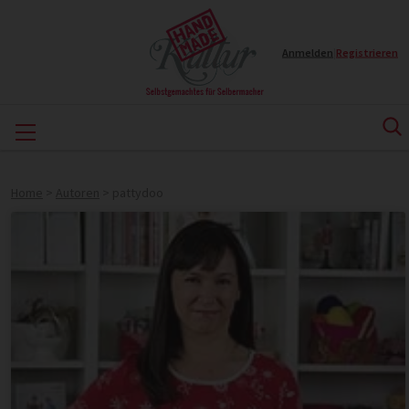
Anmelden
|
Registrieren
Home
>
Autoren
>
pattydoo