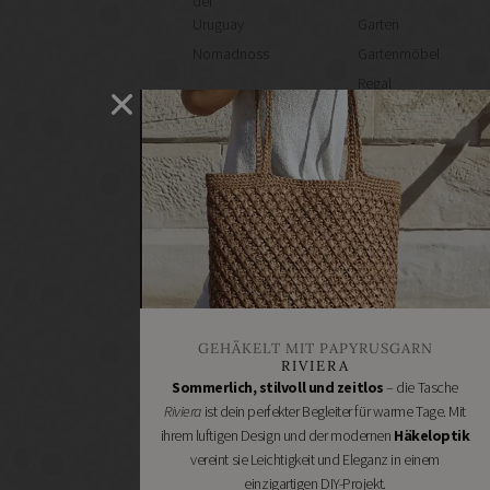
del
Uruguay
Garten
Nomadnoss
Gartenmöbel
Regal
selber
machen
Heimwerken
Renovieren
DIY
GESCHÄFTE
Bastelbedarf
Stoffgeschäfte
Wollgeschäfte
GEHÄKELT MIT PAPYRUSGARN
Handgemachtes
RIVIERA
Schneidereibedarf
Sommerlich, stilvoll und zeitlos
– die Tasche
Riviera
ist dein perfekter Begleiter für warme Tage. Mit
Handarbeitszubehör
ihrem luftigen Design und der modernen
Häkeloptik
DIY
vereint sie Leichtigkeit und Eleganz in einem
Online
einzigartigen DIY-Projekt.