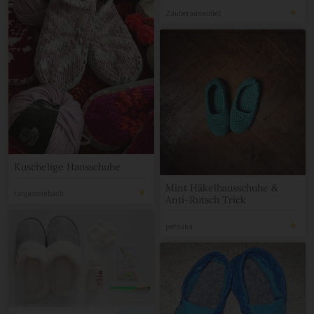
Zauberauswolle1
Kuschelige Hausschuhe
Mint Häkelhausschuhe &
tanjasteinbach
Anti-Rutsch Trick
petsuka