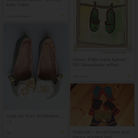
kalte Füße!
LaLilly Herzileien
Immer Füße warm halten! –
DIY Hausschuhe selber
machen
SeiCreativ
Zeigt her Eure Schühchen …
;-)
Wollwalk – so viel kann man
Joh
daraus machen und