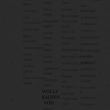
häkeln
Team
News
Dein
Mütze
Kontakt
Gewinne
Merkzettel
häkeln
Mediadaten
Gute
Stoffrechner
Kuscheltier
Handmade
Nachrichten!
Stofflexikon
häkeln
Kultur
Leselounge
Nählexikon
2025/26
Tasche
Neue
Stricklexikon
häkeln
Produkte
Produkte
testen
Häkellexikon
Schal
Selbermachen
häkeln
Widerrufsrecht
Schnittmuster-
T-Shirt
Lexikon
Decke
Nutzungsbedingungen
nähen
häkeln
Wolllexikon
Datenschutzerklärung
Stofftier
Topflappen
Sticklexikon
Impressum
nähen
häkeln
Makramee-
Banner
Patchworkdecke
Fäustlinge
Lexikon
und
nähen
häkeln
Badges
Patchwork-
WOLLE
&
Jobs bei
KAUFEN
Quiltlexikon
Handmade
VON:
Kultur
Filzlexikon
Amano