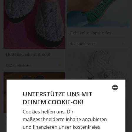
Gehäkelte Espadrilles
MEZ Handarbeiten
Hüttenschuhe mit Zopf
MEZ Handarbeiten
UNTERSTÜTZE UNS MIT
DEINEM COOKIE-OK!
GERMAN
Cookies helfen uns, Dir
ENGLISH
Lederpuschen selber nähen
maßgeschneiderte Inhalte anzubieten
– Kreativität ohne Grenzen
und finanzieren unser kostenfreies