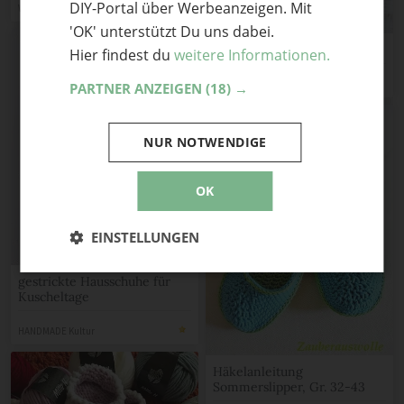
DIY-Portal über Werbeanzeigen. Mit
Wert der Natur
'OK' unterstützt Du uns dabei.
Häkelslipper
Hier findest du
weitere Informationen.
mein gehäkeltes Herz
PARTNER ANZEIGEN
(18) →
NUR NOTWENDIGE
OK
EINSTELLUNGEN
gestrickte Hausschuhe für
Kuscheltage
HANDMADE Kultur
Häkelanleitung
Sommerslipper, Gr. 32-43