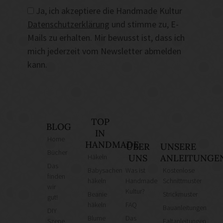
Ja, ich akzeptiere die Handmade Kultur
Datenschutzerklärung
und stimme zu, E-
Mails zu erhalten. Mir bewusst ist, dass ich
mich jederzeit vom Newsletter abmelden
kann.
TOP
BLOG
IN
Home
HANDMADE
ÜBER
UNSERE
Bücher
Häkeln
UNS
ANLEITUNGE
Das
Babysachen
Was ist
Kostenlose
finden
häkeln
Handmade
Schnittmuster
wir
Kultur?
Beanie
Strickmuster
gut!
häkeln
FAQ
Bauanleitungen
DIY
Blume
Das
Szene
Faltanleitungen