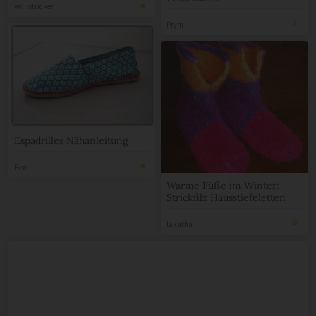
will-stricken
Prym
Espadrilles Nähanleitung
Prym
Warme Füße im Winter:
Strickfilz Hausstiefeletten
lakatha