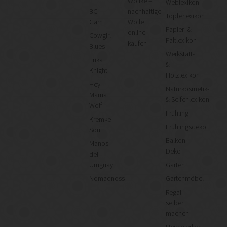
Wollke –
Weblexikon
BC
nachhaltige
Töpferlexikon
Garn
Wolle
Papier- &
online
Cowgirl
Faltlexikon
kaufen
Blues
Werkstatt-
Erika
&
Knight
Holzlexikon
Hey
Naturkosmetik-
Mama
& Seifenlexikon
Wolf
Frühling
Kremke
Frühlingsdeko
Soul
Balkon
Manos
Deko
del
Uruguay
Garten
Nomadnoss
Gartenmöbel
Regal
selber
machen