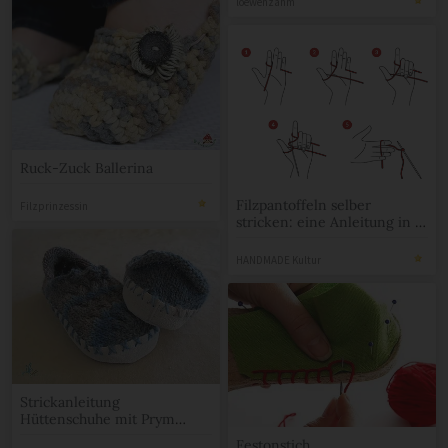
loewenzahm
Ruck-Zuck Ballerina
Filzpantoffeln selber
Filzprinzessin
stricken: eine Anleitung in 7
Schritten
HANDMADE Kultur
Strickanleitung
Hüttenschuhe mit Prym
Ledersohle
Festonstich