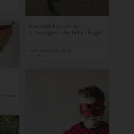
Faschingskostüm für
Schwangere: die Billardkugel
babybirds
in
Basteln
,
Nähen
merken
der
,
Nähen