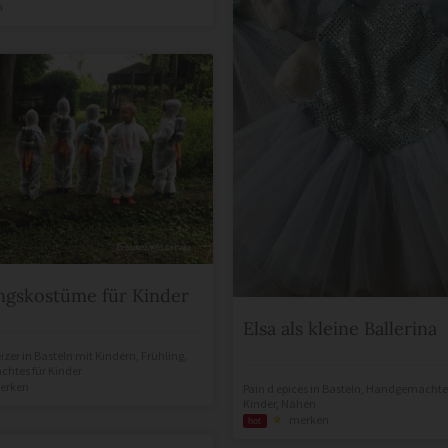
n
ngskostüme für Kinder
Elsa als kleine Ballerina
izer
in
Basteln mit Kindern
,
Frühling
,
htes für Kinder
erken
Pain d epices
in
Basteln
,
Handgemachtes
Kinder
,
Nähen
merken
hot