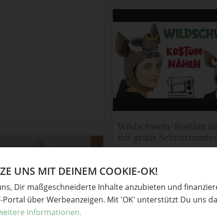
Wildschwein-Kostüm n
mit gratis Schnittmuste
Funkelfaden
in
Handgemachtes für Kin
E UNS MIT DEINEM COOKIE-OK!
merken
hot
uns, Dir maßgeschneiderte Inhalte anzubieten und finanzie
Y-Portal über Werbeanzeigen. Mit 'OK' unterstützt Du uns da
weitere Informationen.