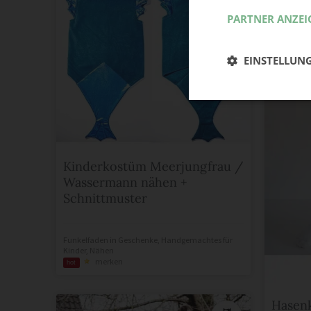
PARTNER ANZEI
EINSTELLUN
Kinderkostüm Meerjungfrau /
Wassermann nähen +
Schnittmuster
Funkelfaden
in
Geschenke
,
Handgemachtes für
Kinder
,
Nähen
merken
hot
Hasen