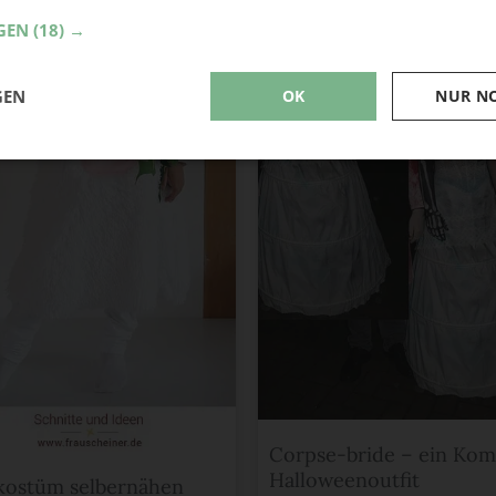
GEN
(18) →
GEN
OK
NUR N
Corpse-bride – ein Kom
Halloweenoutfit
kostüm selbernähen