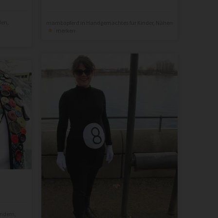
len
,
mambapferd
in
Handgemachtes für Kinder
,
Nähen
merken
indern
,