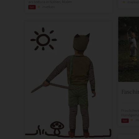
merke
ars textura
in
Nähen
,
Malen
merken
hot
Faschi
FrauSchwe
Handgemac
m
hot