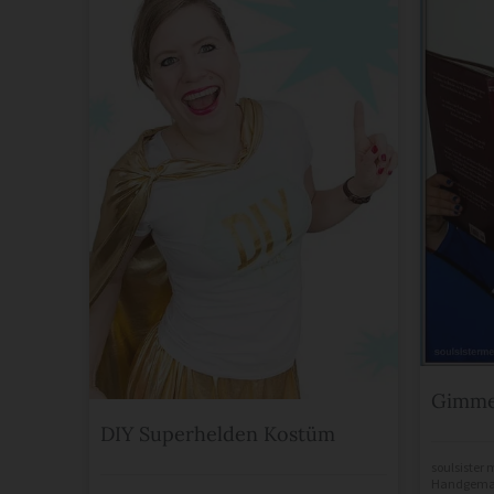
Gimme
DIY Superhelden Kostüm
soulsister 
Handgemac