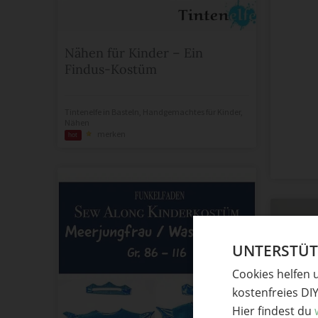
Nähen für Kinder – Ein
Findus-Kostüm
Tintenelfe
in
Basteln
,
Handgemachtes für Kinder
,
Nähen
merken
hot
UNTERSTÜTZ
Cookies helfen 
kostenfreies DI
Hier findest du