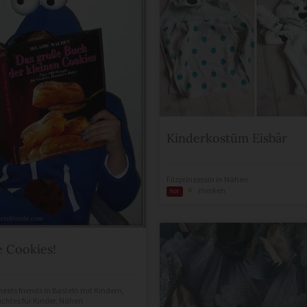
Kinderkostüm Eisbär
Filzprinzessin
in
Nähen
merken
hot
 Cookies!
meets friends
in
Basteln mit Kindern
,
htes für Kinder
,
Nähen