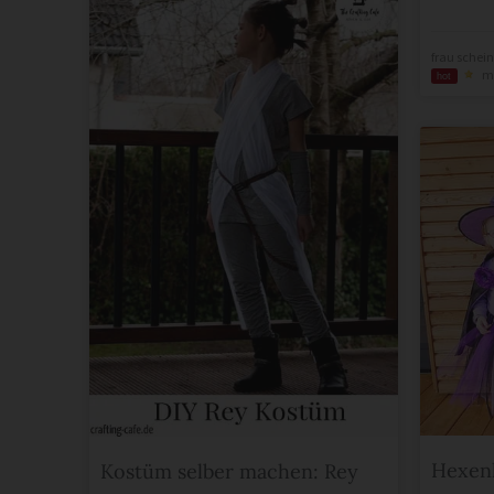
frau schein
m
hot
Hexen
Kostüm selber machen: Rey