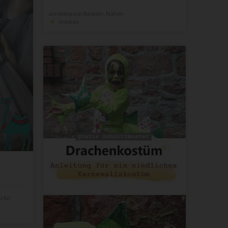
ars textura
in
Basteln
,
Nähen
merken
 für