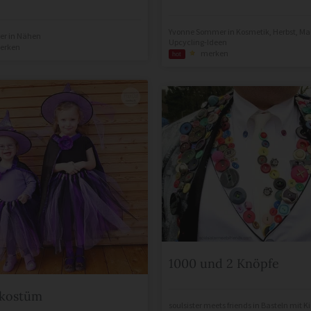
Yvonne Sommer
in
Kosmetik
,
Herbst
,
Ma
er
in
Nähen
Upcycling-Ideen
erken
merken
hot
1000 und 2 Knöpfe
kostüm
soulsister meets friends
in
Basteln mit K