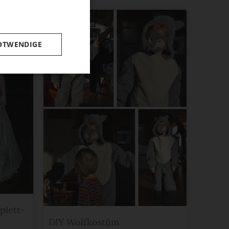
OTWENDIGE
plett-
DIY Wolfkostüm