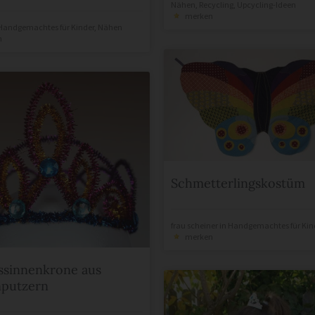
Nähen
,
Recycling
,
Upcycling-Ideen
merken
Handgemachtes für Kinder
,
Nähen
n
Schmetterlingskostüm
frau scheiner
in
Handgemachtes für Kin
merken
ssinnenkrone aus
nputzern