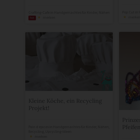
Pop.Cut
in
Crafting-Cafe
in
Handgemachtes für Kinder
,
Nähen
merke
merken
hot
Kleine Köche, ein Recycling
Projekt!
Prinze
Pfeife
Pain d epices
in
Handgemachtes für Kinder
,
Nähen
,
Recycling
,
Upcycling-Ideen
merken