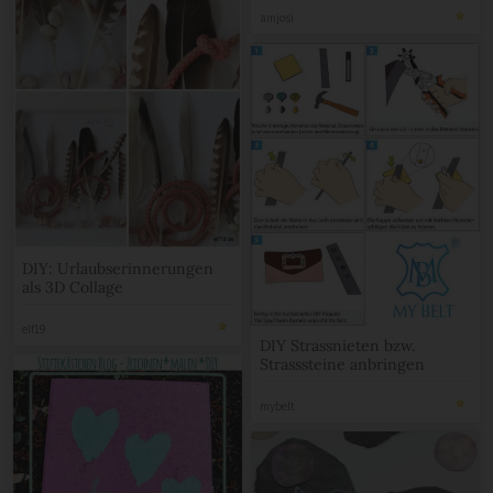
amjosi
DIY: Urlaubserinnerungen
als 3D Collage
elf19
DIY Strassnieten bzw.
Strasssteine anbringen
mybelt