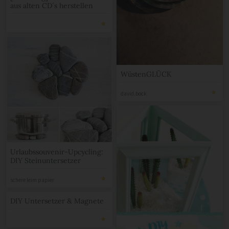
aus alten CD´s herstellen
WüstenGLÜCK
david.bock
Urlaubssouvenir-Upcycling:
DIY Steinuntersetzer
schere leim papier
DIY Untersetzer & Magnete