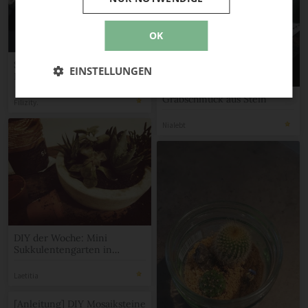
OK
Statement-Kette aus
EINSTELLUNGEN
Kaltporzellan-Steinen
Grabschmuck aus Stein
Filizity.
Nialebt
DIY der Woche: Mini
Sukkulentengarten in
Beton-Schale
Laetitia
[Anleitung] DIY Mosaiksteine