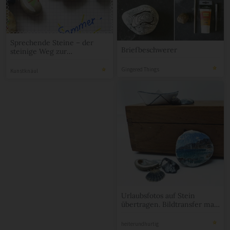
Sprechende Steine – der
Briefbeschwerer
steinige Weg zur
Plaudertasche
Gingered Things
Kunstknäul
Urlaubsfotos auf Stein
übertragen. Bildtransfer mal
anders.
heiterundhurtig