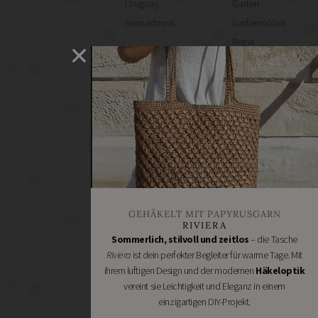
Uruguay
Garten
Nomadnoss
Gartenmöbel
Regal
selber
machen
Heimwerken
Renovieren
DIY
GESCHÄFTE
Bastelbedarf
Stoffgeschäfte
Wollgeschäfte
GEHÄKELT MIT PAPYRUSGARN
Handgemachtes
RIVIERA
Schneidereibedarf
Sommerlich, stilvoll und zeitlos
– die Tasche
Riviera
ist dein perfekter Begleiter für warme Tage. Mit
Handarbeitszubehör
ihrem luftigen Design und der modernen
Häkeloptik
DIY
vereint sie Leichtigkeit und Eleganz in einem
Online
einzigartigen DIY-Projekt.
Shops