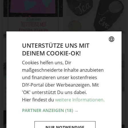
UNTERSTÜTZE UNS MIT
DEINEM COOKIE-OK!
GERMAN
Cookies helfen uns, Dir
ENGLISH
maßgeschneiderte Inhalte anzubieten
und finanzieren unser kostenfreies
DIY-Portal über Werbeanzeigen. Mit
Outdoormalen mit Kindern –
'OK' unterstützt Du uns dabei.
Trittsteine für den Garten
Hier findest du
weitere Informationen.
Platzkarten aus Steinen
Stiftekaestchen Blog
basteln
PARTNER ANZEIGEN
(18) →
Natürlich Deko
NUR NOTWENDIGE