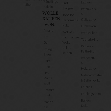
Fäustlinge
Lexikon
und
nähen
häkeln
Badges
Patchwork-
WOLLE
&
Jobs bei
KAUFEN
Quiltlexikon
Handmade
VON:
Kultur
Filzlexikon
Amano
Wollke –
Weblexikon
BC
nachhaltige
Töpferlexikon
Garn
Wolle
Papier- &
online
Cowgirl
Faltlexikon
kaufen
Blues
Werkstatt-
Erika
&
Knight
Holzlexikon
Hey
Naturkosmetik-
Mama
& Seifenlexikon
Wolf
Frühling
Kremke
Frühlingsdeko
Soul
Balkon
Manos
Deko
del