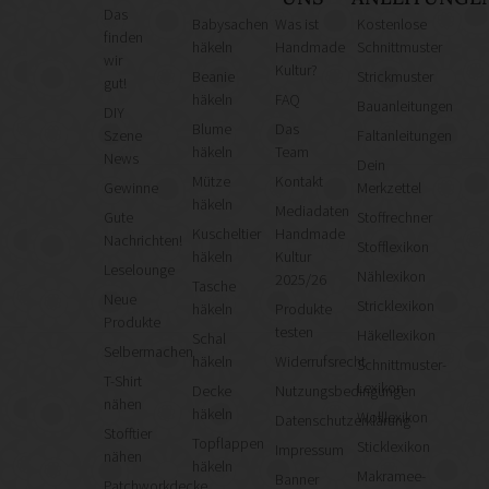
Das
Babysachen
Was ist
Kostenlose
finden
häkeln
Handmade
Schnittmuster
wir
Kultur?
Beanie
Strickmuster
gut!
häkeln
FAQ
Bauanleitungen
DIY
Blume
Das
Szene
Faltanleitungen
häkeln
Team
News
Dein
Mütze
Kontakt
Gewinne
Merkzettel
häkeln
Mediadaten
Gute
Stoffrechner
Kuscheltier
Handmade
Nachrichten!
Stofflexikon
häkeln
Kultur
Leselounge
Nählexikon
2025/26
Tasche
Neue
Stricklexikon
häkeln
Produkte
Produkte
testen
Häkellexikon
Schal
Selbermachen
häkeln
Widerrufsrecht
Schnittmuster-
T-Shirt
Lexikon
Decke
Nutzungsbedingungen
nähen
häkeln
Wolllexikon
Datenschutzerklärung
Stofftier
Topflappen
Sticklexikon
Impressum
nähen
häkeln
Makramee-
Banner
Patchworkdecke