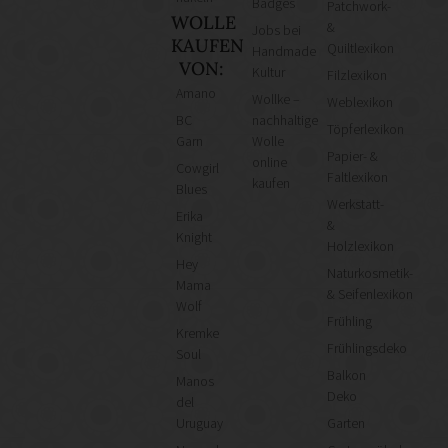
Badges
Patchwork-
WOLLE
&
Jobs bei
KAUFEN
Quiltlexikon
Handmade
VON:
Kultur
Filzlexikon
Amano
Wollke –
Weblexikon
BC
nachhaltige
Töpferlexikon
Garn
Wolle
Papier- &
online
Cowgirl
Faltlexikon
kaufen
Blues
Werkstatt-
Erika
&
Knight
Holzlexikon
Hey
Naturkosmetik-
Mama
& Seifenlexikon
Wolf
Frühling
Kremke
Frühlingsdeko
Soul
Balkon
Manos
Deko
del
Uruguay
Garten
Nomadnoss
Gartenmöbel