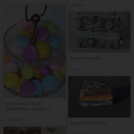
dekotopia
Kosmetiktasche
Julia
[Macarons] Kleine
Schönheiten mal ganz
anders
EsKa Kreativ
Papier für Menkos
kinderjubel