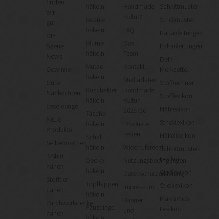
finden
häkeln
Handmade
Schnittmuster
wir
Kultur?
Beanie
Strickmuster
gut!
häkeln
FAQ
Bauanleitungen
DIY
Blume
Das
Szene
Faltanleitungen
häkeln
Team
News
Dein
Mütze
Kontakt
Gewinne
Merkzettel
häkeln
Mediadaten
Gute
Stoffrechner
Kuscheltier
Handmade
Nachrichten!
Stofflexikon
häkeln
Kultur
Leselounge
Nählexikon
2025/26
Tasche
Neue
Stricklexikon
häkeln
Produkte
Produkte
testen
Häkellexikon
Schal
Selbermachen
häkeln
Widerrufsrecht
Schnittmuster-
T-Shirt
Lexikon
Decke
Nutzungsbedingungen
nähen
häkeln
Wolllexikon
Datenschutzerklärung
Stofftier
Topflappen
Sticklexikon
Impressum
nähen
häkeln
Makramee-
Banner
Patchworkdecke
Fäustlinge
Lexikon
und
nähen
häkeln