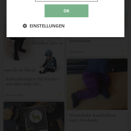
OK
EINSTELLUNGEN
Matcha Kuchen mit weißer
Schokolade
Christiane
Ballonkleidchen für Kinder –
mit Mini Add-On:
Unterteilung
lila-wie-liebe
Winterliche Kuschelhose
nach Freebook
K-Nähleon