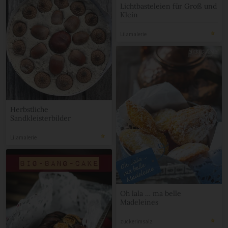
Lichtbasteleien für Groß und
Klein
Lilamalerie
Herbstliche
Sandkleisterbilder
Lilamalerie
Oh lala … ma belle
Madeleines
zuckerimsalz