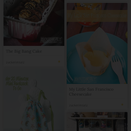
The Big Bang Cake
zuckerimsalz
My Little San Francisco
Cheesecake
zuckerimsalz