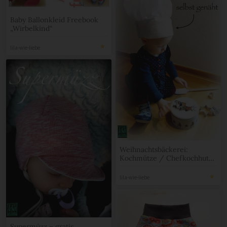
Baby Ballonkleid Freebook
„Wirbelkind“
lila-wie-liebe
Weihnachtsbäckerei:
Kochmütze / Chefkochhut
für Kinder selbst nähen
lila-wie-liebe
Supermüzz – gratis