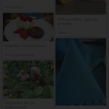
Filz
Patricia Kuftner
HallowenTüten….ganz fix
gemacht
LiBellein
Schnelles Schokoküchlein
Pearl's Harbor Kreativblog
Filzpärchen bei der
Erdbeerernte