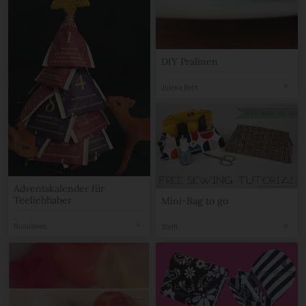
DIY Pralinen
Julena Roth
Adventskalender für
Teeliebhaber
Mini-Bag to go
Nunuloves
Steffi