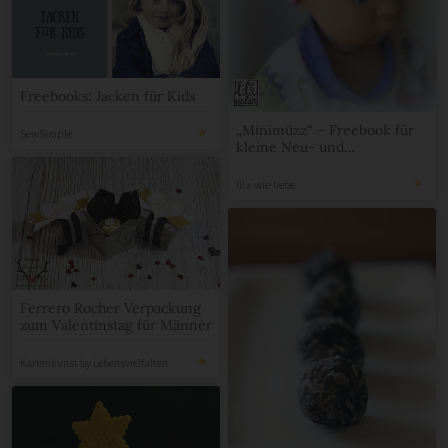
Freebooks: Jacken für Kids
„Minimüzz“ – Freebook für
SewSimple
kleine Neu- und
Frühgeborene (oder
Babypuppen)
lila-wie-liebe
Ferrero Rocher Verpackung
zum Valentinstag für Männer
Kartenkunst by Lebensvielfalten