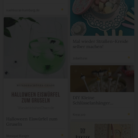
naehkurse-hamburg.de
Mal wieder Straßen-Kreide
selber machen!
zobelhase
DIY Kleine
Schlüsselanhänger
Glücksbringerle
selbermachen
Kreacaro
Halloween Eiswürfel zum
Gruseln
Monique Manger