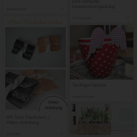
eine einfache
Geschenkverpackung
Heike Albrecht
Frau K macht...
Teeflügel basteln
Isabel Granzow
DIY Mini Täschchen /
Video-Anleitung
DIY MODE