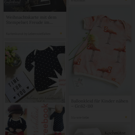
Weihnachtskarte mit dem
Stempelset Freude im
Advent von Stampin Up
Kartenkunst by Lebensvielfalten
Ballonkleid für Kinder nähen
– Gr.62-110
lila-wie-liebe