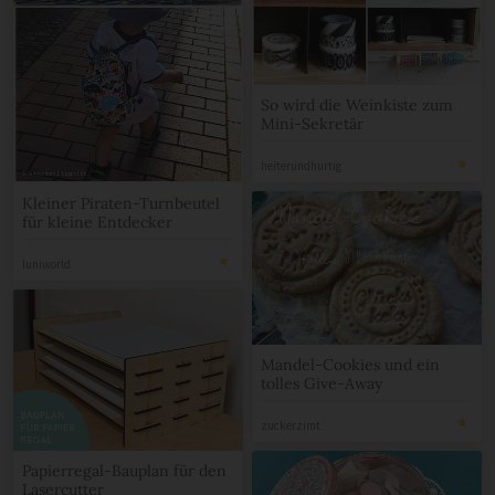
So wird die Weinkiste zum
Mini-Sekretär
heiterundhurtig
Kleiner Piraten-Turnbeutel
für kleine Entdecker
luniworld
Mandel-Cookies und ein
tolles Give-Away
zuckerzimt
Papierregal-Bauplan für den
Lasercutter