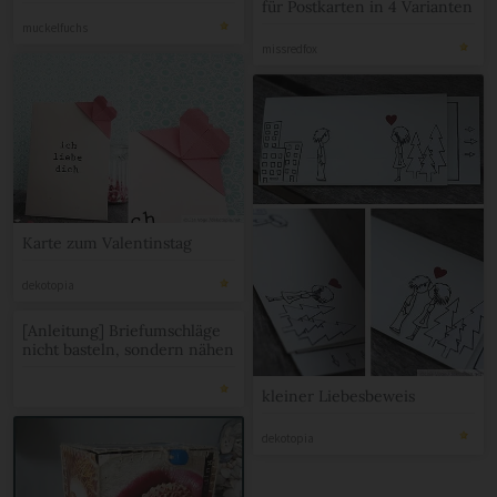
für Postkarten in 4 Varianten
muckelfuchs
missredfox
Karte zum Valentinstag
dekotopia
[Anleitung] Briefumschläge
nicht basteln, sondern nähen
kleiner Liebesbeweis
dekotopia