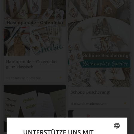
Hasenparade – Osterdeko
ganz klassisch
startcards.wordpess.com
Schöne Bescherung!
startcards.wordpess.com
UNTERSTÜTZE UNS MIT