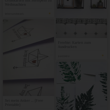
Grußkarten mit Stempeln zu
Weihnachten
lettersandbeads
Freebie: Karten zum
Ausdrucken
paulsvera
Sei mein Anker … {Free
Printable}