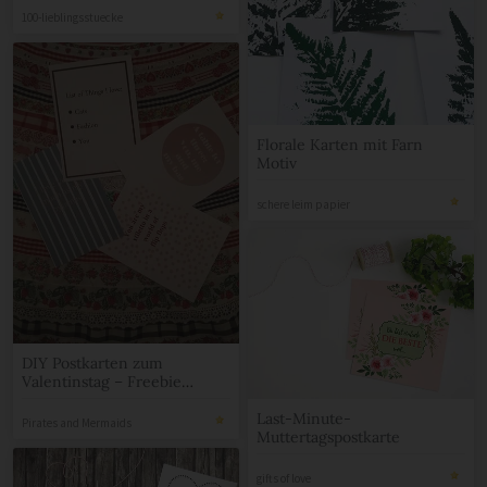
100-lieblingsstuecke
Florale Karten mit Farn
Motiv
schere leim papier
DIY Postkarten zum
Valentinstag – Freebie
#DoItValentinstag
Last-Minute-
Pirates and Mermaids
Muttertagspostkarte
gifts of love