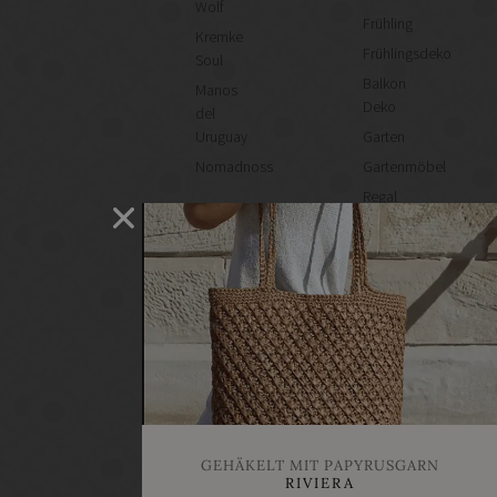
Wolf
Frühling
Kremke
Frühlingsdeko
Soul
Balkon
Manos
Deko
del
Uruguay
Garten
Nomadnoss
Gartenmöbel
Regal
selber
machen
Heimwerken
Renovieren
DIY
GESCHÄFTE
Bastelbedarf
Stoffgeschäfte
Wollgeschäfte
GEHÄKELT MIT PAPYRUSGARN
Handgemachtes
RIVIERA