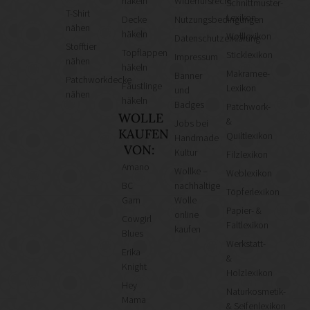
häkeln
Widerrufsrecht
Schnittmuster-
T-Shirt
Lexikon
Decke
Nutzungsbedingungen
nähen
häkeln
Wolllexikon
Datenschutzerklärung
Stofftier
Topflappen
Sticklexikon
Impressum
nähen
häkeln
Makramee-
Banner
Patchworkdecke
Fäustlinge
Lexikon
und
nähen
häkeln
Badges
Patchwork-
WOLLE
&
Jobs bei
KAUFEN
Quiltlexikon
Handmade
VON:
Kultur
Filzlexikon
Amano
Wollke –
Weblexikon
BC
nachhaltige
Töpferlexikon
Garn
Wolle
Papier- &
online
Cowgirl
Faltlexikon
kaufen
Blues
Werkstatt-
Erika
&
Knight
Holzlexikon
Hey
Naturkosmetik-
Mama
& Seifenlexikon