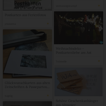
verenalangstrumpf
Postkarten aus Ferienfotos
phonolina
Weihnachtsdeko –
Postkartenliebe am Ast
Tintenelfe
Glückwunschkarten aus alten
Zeitschriften & Passepartout
für den passenden Ausschnitt
kugelig
Schöne Geschenkanhänger
aus Altpapier