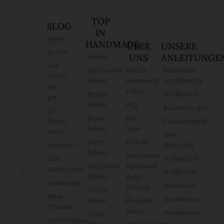
TOP
BLOG
IN
Home
HANDMADE
ÜBER
UNSERE
Bücher
Häkeln
UNS
ANLEITUNGE
Das
Babysachen
Was ist
Kostenlose
finden
häkeln
Handmade
Schnittmuster
wir
Kultur?
Beanie
Strickmuster
gut!
häkeln
FAQ
Bauanleitungen
DIY
Blume
Das
Szene
Faltanleitungen
häkeln
Team
News
Dein
Mütze
Kontakt
Gewinne
Merkzettel
häkeln
Mediadaten
Gute
Stoffrechner
Kuscheltier
Handmade
Nachrichten!
Stofflexikon
häkeln
Kultur
Leselounge
Nählexikon
2025/26
Tasche
Neue
Stricklexikon
häkeln
Produkte
Produkte
testen
Häkellexikon
Schal
Selbermachen