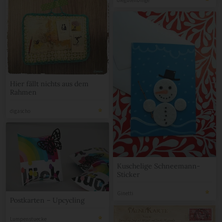
diegutenDinge
Hier fällt nichts aus dem
Rahmen
digascho
Kuschelige Schneemann-
Sticker
Ginetti
Postkarten – Upcycling
Lumpenstuecke