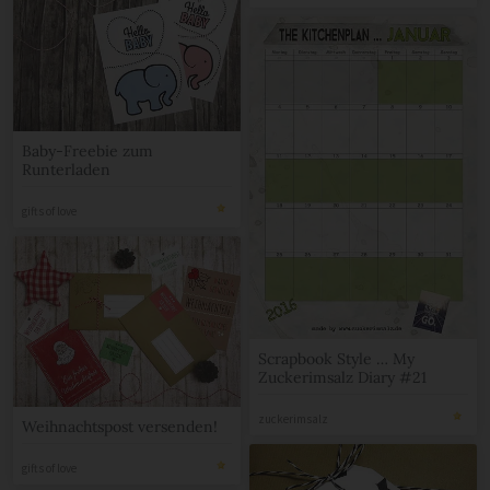
Baby-Freebie zum
Runterladen
gifts of love
Scrapbook Style … My
Zuckerimsalz Diary #21
zuckerimsalz
Weihnachtspost versenden!
gifts of love