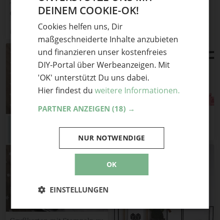
Trendy Postkarten in
DEINEM COOKIE-OK!
GERMAN
Greenery
Cookies helfen uns, Dir
ENGLISH
Pirates and Mermaids
maßgeschneiderte Inhalte anzubieten
und finanzieren unser kostenfreies
DIY-Portal über Werbeanzeigen. Mit
'OK' unterstützt Du uns dabei.
Hier findest du
weitere Informationen.
PARTNER ANZEIGEN
(18) →
Eulige Karten | FREEBIE
Misses Cherry
NUR NOTWENDIGE
OK
EINSTELLUNGEN